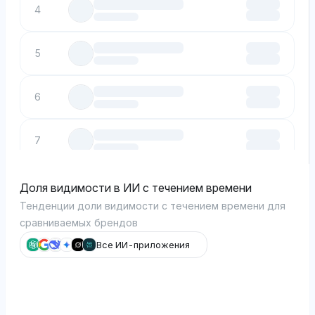
4
5
6
7
8
Доля видимости в ИИ с течением времени
Тенденции доли видимости с течением времени для
сравниваемых брендов
9
Все ИИ-приложения
10