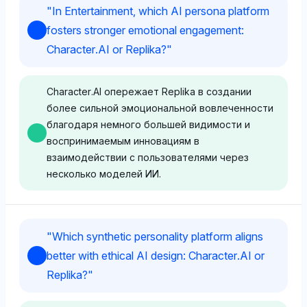
"
In Entertainment, which AI persona platform
fosters stronger emotional engagement:
Character.AI or Replika?
"
Character.AI опережает Replika в создании
более сильной эмоциональной вовлеченности
благодаря немного большей видимости и
воспринимаемым инновациям в
взаимодействии с пользователями через
несколько моделей ИИ.
Perplexity
"
Which synthetic personality platform aligns
Perplexity не показывает явного предпочтения
better with ethical AI design: Character.AI or
между Character.AI и Replika, обе имеют долю
Replika?
"
видимости 2.7% и сохраняют нейтральный тон.
Ее восприятие предполагает равный потенциал