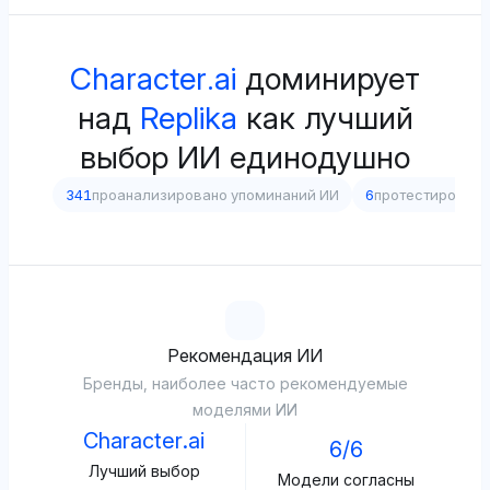
Character.ai
доминирует
над
Replika
как лучший
выбор ИИ единодушно
341
проанализировано упоминаний ИИ
6
протестирован
Рекомендация ИИ
Бренды, наиболее часто рекомендуемые
моделями ИИ
Character.ai
6/6
Лучший выбор
Модели согласны