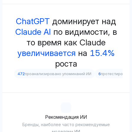
ChatGPT
доминирует над
Claude AI
по видимости, в
то время как Claude
увеличивается
на
15.4%
роста
472
проанализировано упоминаний ИИ
6
протестирован
Рекомендация ИИ
Бренды, наиболее часто рекомендуемые
моделями ИИ