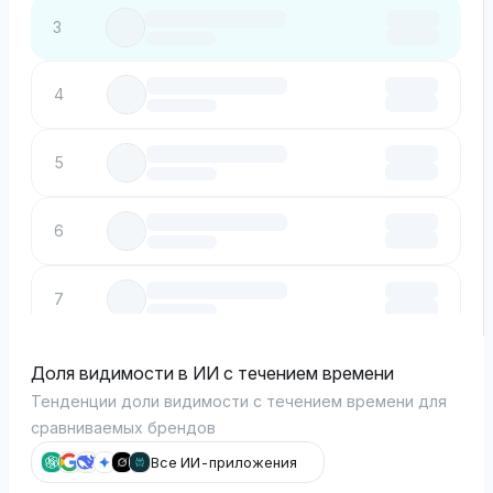
3
4
5
6
7
8
Доля видимости в ИИ с течением времени
Тенденции доли видимости с течением времени для
сравниваемых брендов
9
Все ИИ-приложения