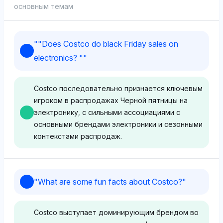
основным темам
"
"Does Costco do black Friday sales on
electronics? "
"
Costco последовательно признается ключевым
игроком в распродажах Черной пятницы на
электронику, с сильными ассоциациями с
основными брендами электроники и сезонными
контекстами распродаж.
Gemini
"
What are some fun facts about Costco?
"
Gemini значительно поддерживает Costco с
долей видимости 4,9%, приравнивая его к таким
Costco выступает доминирующим брендом во
известным брендам электроники, как Bose, Sony