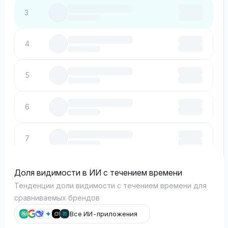
3
4
5
6
7
8
Доля видимости в ИИ с течением времени
Тенденции доли видимости с течением времени для
сравниваемых брендов
9
Все ИИ-приложения