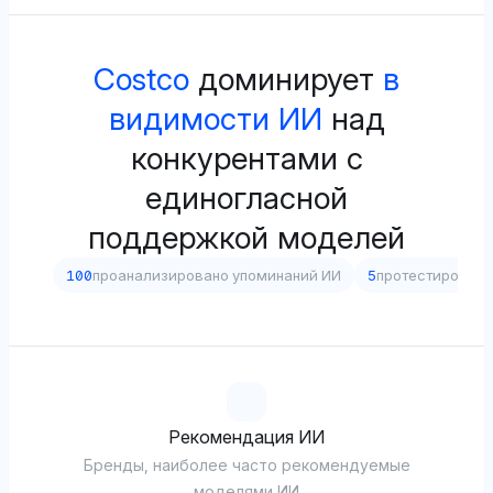
Costco
доминирует
в
видимости ИИ
над
конкурентами с
единогласной
поддержкой моделей
100
проанализировано упоминаний ИИ
5
протестирован
Рекомендация ИИ
Бренды, наиболее часто рекомендуемые
моделями ИИ