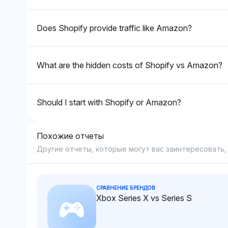
тон нейтрален,
инструменты на
инструментов, таких как
предпочтение S
сосредоточенный на
данных.
Oberlo и ShipBob, которые
за интеграции с
Does Shopify provide traffic like Amazon?
широте экосистемы, а не
улучшают
маркетинговым
на явном превосходстве в
масштабируемость через
платформами, т
защите.
дропшиппинг и исполнение.
Facebook и TikT
What are the hidden costs of Shopify vs Amazon?
Его тон нейтрален,
которые помога
сосредоточенный на
привлечении
разнообразии экосистемы
пользователей 
Should I start with Shopify or Amazon?
как ключевом факторе для
масштабировани
масштабирования
воспринимает Sh
магазинов Shopify.
выигрывающий 
Похожие отчеты
доступных инс
Другие отчеты, которые могут вас заинтересовать,
роста по сравн
структурой лис
Amazon, котора
СРАВНЕНИЕ БРЕНДОВ
жесткая.
Xbox Series X vs Series S