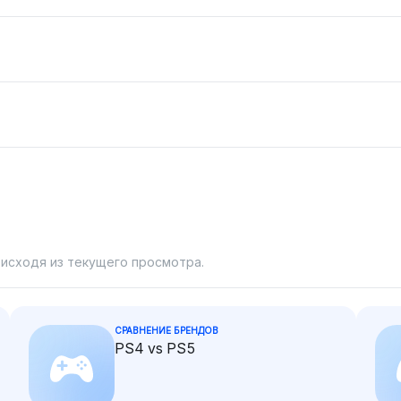
коммерции Shopify.
 основе
интеграций Shopify.
сравнением
hopify из-
платформами, такими как
присутствии
Oberlo и Printful, которые
предполаг
и
упрощают расширение
преимущес
акими как
магазинов. Он
легкого ма
ok,
рассматривает магазины
через наст
ют в
Shopify как более легкие
настройки 
для масштабирования из-
сравнению 
для
за разнообразной
ограничени
я. Он
поддержки приложений по
Amazon.
opify как
сравнению с записями
от
Amazon.
трументов
 исходя из текущего просмотра.
ению со
тингов
я более
СРАВНЕНИЕ БРЕНДОВ
PS4 vs PS5