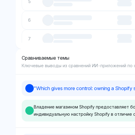
5
6
7
Сравниваемые темы
8
Ключевые выводы из сравнений ИИ-приложений по
9
"
Which gives more control: owning a Shopify 
10
Владение магазином Shopify предоставляет б
индивидуальную настройку Shopify в отличие 