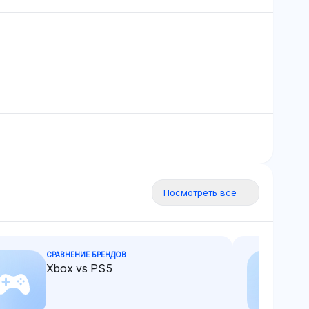
.
 Shopify
отношении Shopify за
ает небольшое
масштабирование
тво для более
благодаря широким
сштабирования
интеграциям с
раиваемые
социальными платформами,
магазинов по
такими как TikTok и
с
Instagram для
ями листингов
маркетингового охвата. Он
воспринимает магазины
Shopify как более
адаптируемые к росту по
Посмотреть все
сравнению с записями
Amazon, которые
сталкиваются с более
строгими операционными
СРАВНЕНИЕ БРЕНДОВ
правилами.
Xbox vs PS5