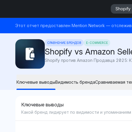
Shopify
Этот отчет предоставлен Mention Network — отслежива
СРАВНЕНИЕ БРЕНДОВ
E-COMMERCE
Shopify vs Amazon Sel
Ключевые выводы
Видимость бренда
Сравниваемая те
Ключевые выводы
Какой бренд лидирует по видимости и упоминаниям 