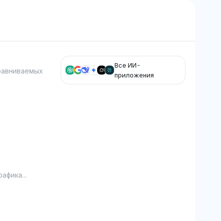
Все ИИ-
равниваемых
приложения
афика...