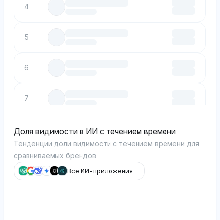
4
5
6
7
8
Доля видимости в ИИ с течением времени
Тенденции доли видимости с течением времени для
сравниваемых брендов
9
Все ИИ-приложения
10