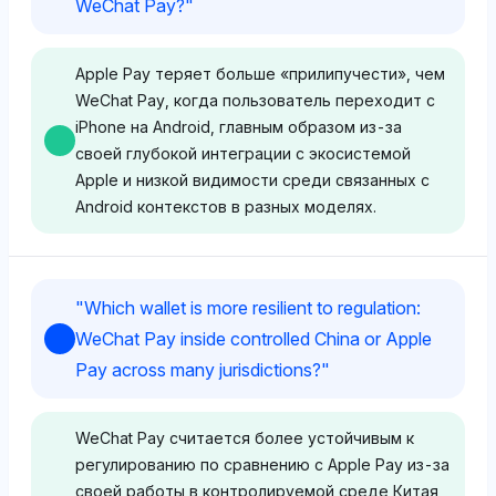
WeChat Pay?
"
уровне 1.2%, что указывает на небольшую
наклонность к интеграции суперприложения
WeChat Pay в Китае, но признает глобальную
Apple Pay теряет больше «прилипучести», чем
силу бренда Apple как основу для
WeChat Pay, когда пользователь переходит с
масштабирования благодаря привязке к iOS. Его
iPhone на Android, главным образом из-за
тональность нейтральна, сосредотачивалась на
своей глубокой интеграции с экосистемой
метриках видимости, а не на глубоком
Apple и низкой видимости среди связанных с
стратегическом предпочтении.
Android контекстов в разных моделях.
Perplexity
Perplexity
"
Which wallet is more resilient to regulation:
Perplexity также демонстрирует равную
Perplexity показывает сбалансированную
WeChat Pay inside controlled China or Apple
видимость WeChat Pay и Apple (оба по 2.1%), с
видимость для Apple (2.8%) и Android (2.8%), но
Pay across many jurisdictions?
"
Apple Pay на уровне 0.6%, что предполагает
Apple Pay имеет минимальную долю видимости
сбалансированный взгляд, но тонкую
0.3% по сравнению с WeChat Pay на уровне
предвзятость к интегрированной экосистеме
2.8%, что предполагает более сильную
WeChat Pay считается более устойчивым к
WeChat Pay на высоконаселенных рынках, таких
ассоциацию WeChat Pay с
регулированию по сравнению с Apple Pay из-за
как Китай, по сравнению с более
кроссплатформенными контекстами. Его
своей работы в контролируемой среде Китая,