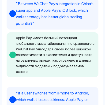
"
Between WeChat Pay’s integration in China’s
super app and Apple Pay’s iOS lock, which
wallet strategy has better global scaling
potential?
"
Apple Pay имеет больший потенциал
глобального масштабирования по сравнению с
WeChat Pay благодаря своей более широкой
совместимости в экосистемах и доступности
на различных рынках, как отражено в данных
видимости моделей и подразумеваемом
охвате.
Deepseek
"
If a user switches from iPhone to Android,
Deepseek показывает равную видимость для
which wallet loses stickiness: Apple Pay or
WeChat Pay и Apple (оба по 2.8%), с Apple Pay на