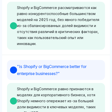
отсутствием упоминания о BigCommerce, что
отражает восприятие Shopify как
Shopify и BigCommerce рассматриваются как
доминирующего игрока в сфере электронной
равно конкурентоспособные большинством
коммерции для развивающихся бизнесов,
моделей на 2025 год, без явного победителя
вероятно, благодаря его обширным
из-за сбалансированных долей видимости и
интеграциям и присутствию на рынке.
отсутствия различий в критических факторах,
таких как пользовательский опыт или
инновации.
Perplexity
Perplexity демонстрирует нейтральную позицию
Deepseek
с равными долями видимости 2.3% для Shopify и
"
Is Shopify or BigCommerce better for
BigCommerce, указывая на сбалансированное
Deepseek не проявляет предпочтений между
enterprise businesses?
"
мнение, при котором ни одна из платформ не
Shopify и BigCommerce, обе платформы имеют
выделяется как предпочтительная для
2.3% долю видимости, с нейтральным
развивающихся бизнесов.
настроением. Его восприятие
Shopify и BigCommerce равно признаются в
сосредотачивается на равной значимости в
моделях для корпоративного бизнеса, хотя
сфере электронной коммерции без конкретных
Shopify немного опережает из-за большей
Deepseek
причин для выбора одной платформы над
доли видимости в ключевых моделях, таких