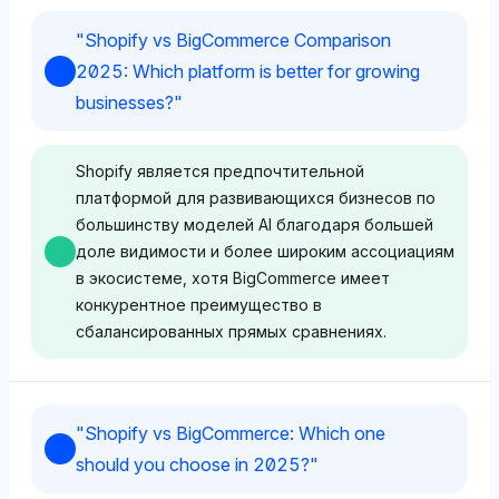
"
Shopify vs BigCommerce Comparison
2025: Which platform is better for growing
businesses?
"
Shopify является предпочтительной
платформой для развивающихся бизнесов по
большинству моделей AI благодаря большей
доле видимости и более широким ассоциациям
в экосистеме, хотя BigCommerce имеет
конкурентное преимущество в
сбалансированных прямых сравнениях.
Chatgpt
"
Shopify vs BigCommerce: Which one
ChatGPT настоятельно предпочитает Shopify с
should you choose in 2025?
"
долей видимости 9.1% по сравнению с