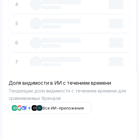
4
5
6
7
8
Доля видимости в ИИ с течением времени
Тенденции доли видимости с течением времени для
сравниваемых брендов
9
Все ИИ-приложения
10