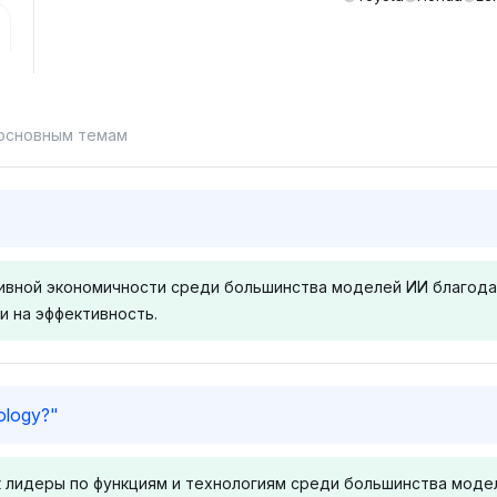
 основным темам
ливной экономичности среди большинства моделей ИИ благода
и на эффективность.
Gemini
Grok
nology?
"
мерно
Gemini одинаково
Grok склоня
Honda и
поддерживает Ford и
Ford, обе с
к лидеры по функциям и технологиям среди большинства моде
идимости
Honda с долей видимости
видимости 