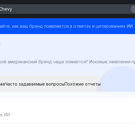
 Chevy
йте, как ваш бренд появляется в ответах и цитированиях ИИ
ма
Часто задаваемые вопросы
Похожие отчеты
в ИИ.