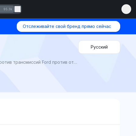
95.3k
Отслеживайте свой бренд прямо сейчас
Русский
Ford против Chevy от Mention Network: Какой американский бренд чаще ломается? Исковые заявления против трансмиссий Ford против отказов подъемников Chevy, разрушающих двигатели на 50 тысячах миль.