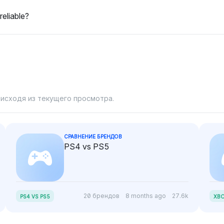
способност
reliable?
в пользова
контекстах.
 исходя из текущего просмотра.
СРАВНЕНИЕ БРЕНДОВ
PS4 vs PS5
20 брендов
8 months ago
27.6k
PS4 VS PS5
XBO