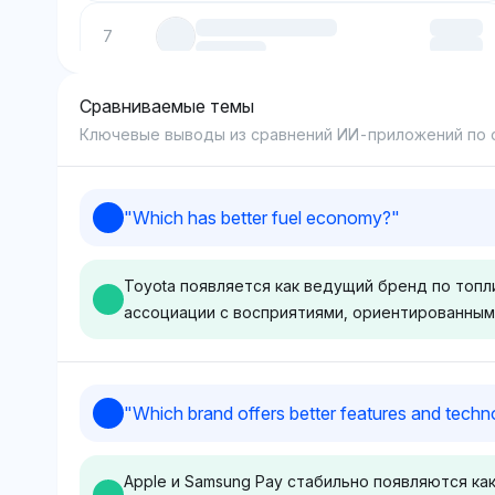
7
Сравниваемые темы
8
Ключевые выводы из сравнений ИИ-приложений по
9
"
Which has better fuel economy?
"
10
Toyota появляется как ведущий бренд по топ
ассоциации с восприятиями, ориентированным
Deepseek
Chatgpt
"
Which brand offers better features and tech
Deepseek показывает
ChatGPT равно
небольшую предвзятость в
поддерживает 
Apple и Samsung Pay стабильно появляются ка
пользу Ford с долей
Ford с долей в