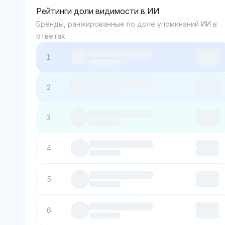
Рейтинги доли видимости в ИИ
Бренды, ранжированные по доле упоминаний ИИ в
ответах
1
2
3
4
5
6