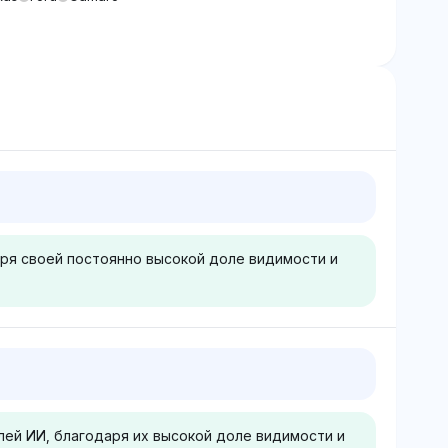
ря своей постоянно высокой доле видимости и
Perplexity
ется к Toyota и
Perplexity поддерживает
 долей
Toyota с ведущей долей
лей ИИ, благодаря их высокой доле видимости и
2.4%, с
видимости 3.1%, за ней