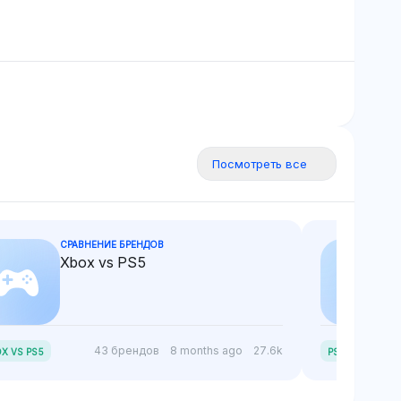
ью буксировки
без четкого различия.
тельских
Посмотреть все
СРАВНЕНИЕ БРЕНДОВ
Xbox vs PS5
P
S5 SLIM VS PS5
43 брендов
8 months ago
27.6k
X VS PS5