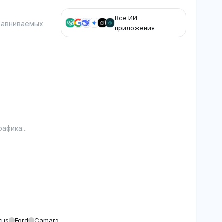
Все ИИ-
равниваемых
приложения
афика...
xus
Ford
Camaro