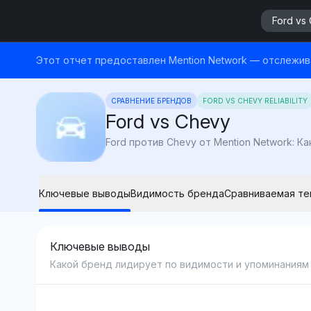
Ford vs
Этот отчет предоставлен Mention Network — отслежива
СРАВНЕНИЕ БРЕНДОВ
FORD VS CHEVY RELIABILITY
Ford vs Chevy
Ключевые выводы
Видимость бренда
Сравниваемая те
Ключевые выводы
Какой бренд лидирует по видимости и упоминаниям 