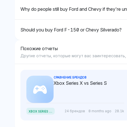
производительности среди
грузовиках.
Why do people still buy Ford and Chevy if they're un
этих брендов.
Should you buy Ford F-150 or Chevy Silverado?
Похожие отчеты
Другие отчеты, которые могут вас заинтересовать,
СРАВНЕНИЕ БРЕНДОВ
Xbox Series X vs Series S
X
BOX SERIES X VS SERIES S
24 брендов
8 months ago
28.1k