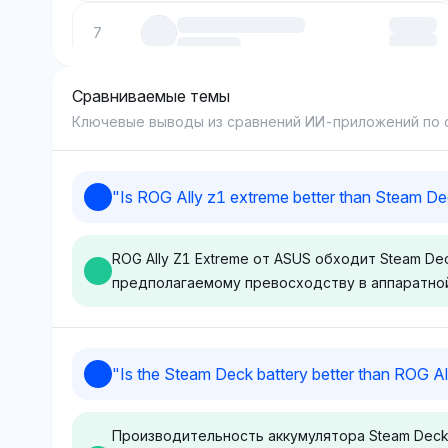
7
Сравниваемые темы
8
Ключевые выводы из сравнений ИИ-приложений по
9
"
Is ROG Ally z1 extreme better than Steam D
10
ROG Ally Z1 Extreme от ASUS обходит Steam D
предполагаемому превосходству в аппаратной
Gemini
Perplexity
"
Is the Steam Deck battery better than ROG Al
Gemini показывает
Perplexity немн
сбалансированный взгляд
склоняется в с
Производительность аккумулятора Steam Deck 
как на ROG Ally Z1 Extreme
Ally Z1 Extreme 