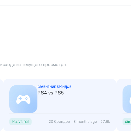
Ally и Steam Deck.
 Ally.
сна, благодаря своей
преимущест
специализированной
в таких по
операционной системе.
функциях, к
 исходя из текущего просмотра.
СРАВНЕНИЕ БРЕНДОВ
PS4 vs PS5
20 брендов
8 months ago
27.6k
PS4 VS PS5
XBO