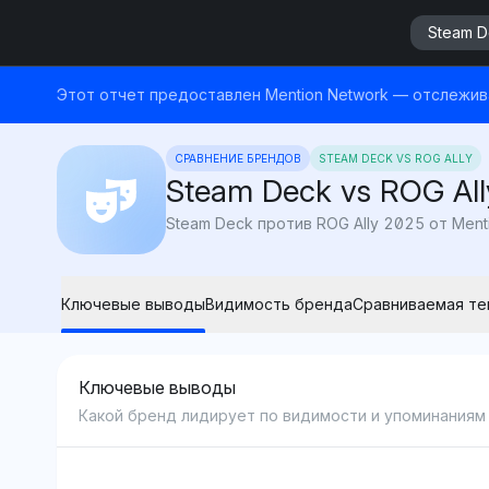
Steam D
Этот отчет предоставлен Mention Network — отслежива
СРАВНЕНИЕ БРЕНДОВ
STEAM DECK VS ROG ALLY
Steam Deck vs ROG All
Ключевые выводы
Видимость бренда
Сравниваемая те
Ключевые выводы
Какой бренд лидирует по видимости и упоминаниям 