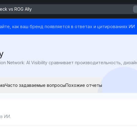
eck vs ROG Ally
йте, как ваш бренд появляется в ответах и цитированиях ИИ
y
ма
Часто задаваемые вопросы
Похожие отчеты
в ИИ.