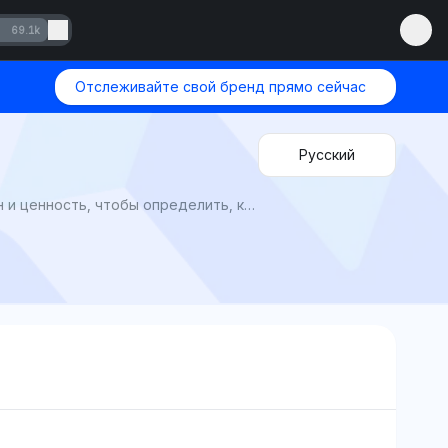
69.1k
Отслеживайте свой бренд прямо сейчас
Русский
Steam Deck против ROG Ally 2025 от Mention Network: AI Visibility сравнивает производительность, дизайн и ценность, чтобы определить, какая портативная консоль выигрывает в мобильных играх.