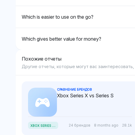
без конкретных данных о
сравнению с ROG
функциональных
Which is easier to use on the go?
особенностях.
Which gives better value for money?
Похожие отчеты
Другие отчеты, которые могут вас заинтересовать,
СРАВНЕНИЕ БРЕНДОВ
Xbox Series X vs Series S
X
BOX SERIES X VS SERIES S
24 брендов
8 months ago
28.1k