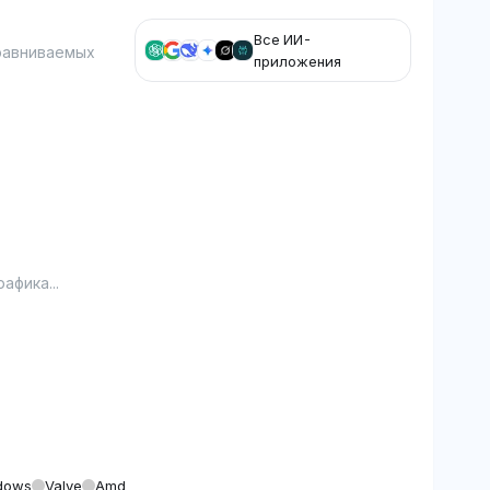
Все ИИ-
равниваемых
приложения
афика...
dows
Valve
Amd