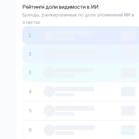
Рейтинги доли видимости в ИИ
Бренды, ранжированные по доле упоминаний ИИ в
ответах
1
2
3
4
5
6