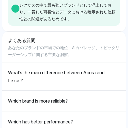
実の参照を優先しています。
嗜好よりもパフォーマンスデータに対する分析的な視点
レクサスの中で最も強いブランドとして浮上してお
付けに焦点を当てています。
ースポーツ関連の存在と結びつけられており、パフォー
を反映しています。
り、一貫した可視性とデータにおける暗示された信頼
マンスの優位性を示唆している一方で、レクサスにはそ
性との関連があるためです。
のような文脈がありません。感情トーンは中立的で、明
Chatgpt
確な質的判断なしに可視性に焦点を当てています。
Gemini
Deepseek
チャットGPTはアキュラとレクサスに等しい可視性を
ジェミニはアキュラとレクサスを同等に4％の可視性シ
よくある質問
割り当てています（各4％）が、レクサスをトヨタや
Perplexity
ディープシークはレクサスとアキュラを4％の可視性で
ェアで認識し、中立的なトーンで、どちらのブランドに
あなたのブランドの市場での地位、AIカバレッジ、トピックリ
iSeeCars、Consumer Reportsと強く結びつけてお
Deepseek
平等に優先し、トヨタとホンダのシェアがやや低い
も偏見や特定の理由が見受けられないバランスの取れた
パープレキシティはアキュラ、インフィニティ、レクサ
ーダーシップに関する主要な洞察。
り、レクサスに対する大きな耐久性の認識を示唆してい
（3％）ことから、贅沢サブブランド自体にわずかに焦
認識を示しています。
ディープシークはアキュラとレクサスに同等の4％の可
スの間で等しい可視性シェア（4％）を示しており、明
ます。トーンはポジティブで、確立された耐久性ストー
点が当てられていることを示唆しています。その中立的
視性シェアを割り当てており、特にレクサスをプレミア
確な favoritism はありません。その中立的なトーン
リーへの信頼を反映しています。
なトーンは、エコシステムの強さよりもスタンドアロン
ムオーディオブランドであるマーク・レビンソンに結び
は、3つのブランドの中での優位性についての特定の選
What’s the main difference between Acura and
ブランドの魅力を強調している可能性があります。
つけ、高級感との関連をほのめかしています。感情トー
好や具体的な理由なしにバランスの取れた見方を示唆し
Chatgpt
Lexus?
ンは中立的で、BMWやアウディなどの贅沢車ブランド
ています。
チャットGPTはアキュラとレクサスの両方に3％の可視
の間でのバランスの取れた比較を示しています。
性を与え、明確な好みやRDXやNX350に関連した詳細
Gemini
Which brand is more reliable?
な理由は示されておらず、焦点は均等に分配され、どち
Gemini
ジェミニはレクサスとアキュラに同等に4％の可視性を
らのブランドにも偏りがありません。
Grok
与え、ホンダと共に、トヨタは3％、BMWおよびメル
ジェミニはアキュラ、インフィニティ、レクサスに等し
セデス・ベンツ（各1％）の軽微な言及があり、贅沢な
グロックはアキュラとレクサスに4％の可視性を等しく
い可視性（4％）を割り当て、親ブランドであるトヨタ
Which has better performance?
運転体験におけるより広範な競争の文脈を示していま
割り当て、偏見を示さず、レクサスをオーディオ品質の
やホンダとの関係を示し、中立的なトーンを反映してい