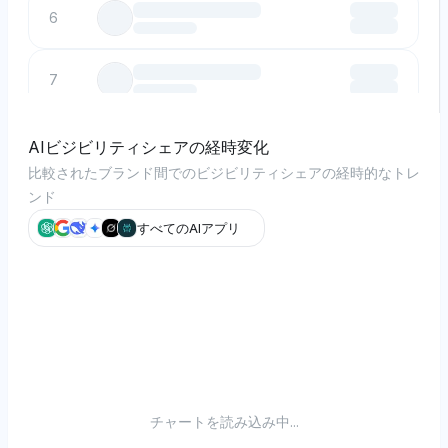
6
7
8
AIビジビリティシェアの経時変化
比較されたブランド間でのビジビリティシェアの経時的なトレ
ンド
9
すべてのAIアプリ
10
チャートを読み込み中...