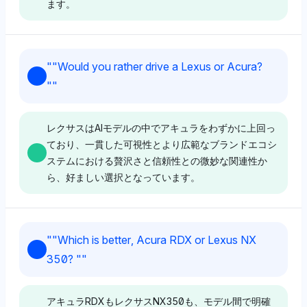
ます。
Perplexity
"
"Would you rather drive a Lexus or Acura?
パープレキシティはアキュラとレクサスの間に明確な好
"
"
意を示さず、両ブランドの可視性シェアは等しく
（4％）ですが、JDパワーに言及しており、業界の信頼
性データに依存していることを示唆しています。そのト
レクサスはAIモデルの中でアキュラをわずかに上回っ
ーンは中立的で、明確な耐久性の主張なしにバランスの
ており、一貫した可視性とより広範なブランドエコシ
取れた可視性に焦点を合わせています。
ステムにおける贅沢さと信頼性との微妙な関連性か
ら、好ましい選択となっています。
Gemini
Grok
ジェミニはアキュラとレクサスを同様に表現しています
"
"Which is better, Acura RDX or Lexus NX
（どちらも可視性は4％）、トヨタ（レクサスの親）お
グロックはレクサスとアキュラの間に明確な好意を示さ
350? "
"
よびリペアパルを含むことで、修理費用と信頼性の指標
ず、両者に4％の可視性シェアを与え、トヨタやホンダ
による耐久性のためにレクサスに対する微妙な傾きを示
と並行して、親企業のエコシステムのバランスの取れた
唆しています。トーンは中立的で、データ駆動のソース
見方を示しています。その中立的なトーンは、贅沢さや
アキュラRDXもレクサスNX350も、モデル間で明確