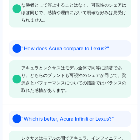
へのわずかな肯定的傾向があります。
信頼性について両ブランドに同等の考慮を示唆していま
な勝者として浮上することはなく、可視性のシェアは
す。
ほぼ同じで、感情や理由において明確な好みは見受け
られません。
Grok
Chatgpt
グロックはアキュラとレクサスを同等に扱っています
（各4％の可視性）が、トヨタやConsumer Reports、
Perplexity
チャットGPTはレクサスとアキュラに等しく4％の可視
"
How does Acura compare to Lexus?
"
iSeeCarsなどの複数の信頼性ソースを強調しており、
性シェアを割り当てており、これらの2つのブランドの
パープレキシティはアキュラとレクサスの間に
エコシステムの強さを通じてレクサスに対する耐久性を
みに焦点を合わせ、親会社や競合他社には言及していま
favoritism を示さず、両ブランドの可視性シェアは等し
微妙に支持しています。そのトーンはポジティブで、デ
せん。その中立的なトーンは、公平な立場を意味し、運
アキュラとレクサスはモデル全体で同等に顕著であ
く4％です。その中立的な感情は、特定の選好理由なし
ータに基づく洞察への自信を反映しています。
転体験やブランドイメージの直接比較を優先している可
り、どちらのブランドも可視性のシェアが同じで、贅
にバランスの取れた認識を示唆しています。
能性があります。
沢さとパフォーマンスについての議論ではバランスの
取れた感情があります。
Deepseek
Deepseek
Perplexity
ディープシークはアキュラとレクサスに同じく可視性を
ディープシークはアキュラとレクサスに4％の可視性を
提供しています（各4％）が、JDパワーやConsumer
Perplexity
パープレキシティはレクサスとアキュラに等しく4％の
等しく割り当てており、明確な選好は示されませんが、
"
Which is better, Acura Infiniti or Lexus?
"
Reportsを引用しており、トヨタの影響でレクサスに傾
可視性を割り当て、JDパワーについての軽微な言及
レクサスのオーディオシステムに関連するブランドであ
パープレキシティはアキュラとレクサスの可視性シェア
く可能性のある信頼性研究に焦点を当てていますが、明
（1％）があり、信頼性や品質指標に焦点を当てる可能
るマーク・レビンソンに言及しています。そのトーンは
を4％ずつ示しており、明確な favoritism は示さないも
示的な偏見は示されていません。トーンは中立的で、事
性を示唆しています。そのトーンは中立的で、個人的な
レクサスはモデルの間でアキュラ、インフィニティ、
中立的で、一方が他方を優遇しないエコシステムの関連
のの、アキュラはインディカーやIMSAといったモータ