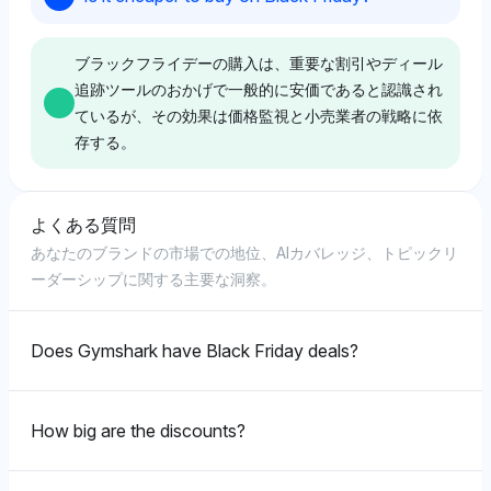
ブラックフライデーの購入は、重要な割引やディール
追跡ツールのおかげで一般的に安価であると認識され
ているが、その効果は価格監視と小売業者の戦略に依
存する。
よくある質問
Deepseek
あなたのブランドの市場での地位、AIカバレッジ、トピックリ
Deepseekは、ブラックフライデーのディールを追跡す
ーダーシップに関する主要な洞察。
るために、21.4%の可視性シェアを持つHoney、
AWS、Camelcamelcamelなどのツールを好む傾向があ
り、安価な価格を見つけるための役立ち具合を強調し、
Does Gymshark have Black Friday deals?
特定のセールのためにWalmartとBest Buy（各7.1%）
に言及している。
How big are the discounts?
Chatgpt