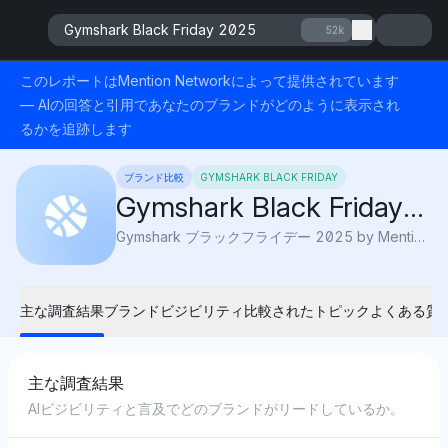
Gymshark Black Friday 2025
52k
このレポートはMention Networkによって提供されています
— AIの回答と引用であなたのブランドがどのように表示され
るかを追跡します
ブランド比較
GYMSHARK BLACK FRIDAY
Gymshark Black Friday
2025
Gymshark ブラックフライデー 2025 by Mention Network: AI Visibilityはレギンス、トップス、およびジム用具のトップディールをハイライトし、フィットネスワードローブをより安くアップグレードできます。
主な調査結果
ブランドビジビリティ
比較されたトピック
よくある質
主な調査結果
AIビジビリティと言及でどのブランドがリードしているか。