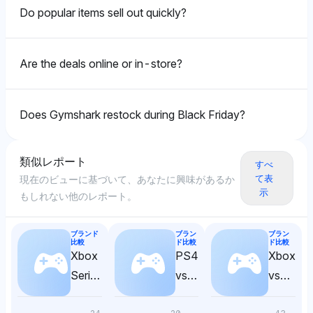
ChatGPTも同様に、21.4%の可視性シェアを持つ
Do popular items sell out quickly?
Honey、AWS、Keepa、Camelcamelcamelといったデ
ィール追跡ツールを際立たせ、ブラックフライデーの節
約に対してポジティブな感情を示している。また、
Are the deals online or in-store?
Target（7.1%）やApple、Xiaomi（各14.3%）のブラ
ンド専用のディールをコスト効果の高いオプションとし
て言及している。
Does Gymshark restock during Black Friday?
類似レポート
Perplexity
すべ
て表
現在のビューに基づいて、あなたに興味があるか
Perplexityはよりニュートラルなトーンを採り、ブラッ
示
もしれない他のレポート。
クフライデーの節約についての統計的洞察を得るために
WalletHub（7.1%）に焦点を当て、Appleや
PlayStation 5（各7.1%）が一般的に割引されるアイテ
ブランド
ブラン
ブラン
比較
ド比較
ド比較
ムとして言及しており、節約が可能であるが普遍的に保
Xbox
PS4
Xbox
証されるわけではないことを示唆している。
Series
vs
vs
X vs
PS5
PS5