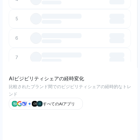
5
6
7
8
AIビジビリティシェアの経時変化
比較されたブランド間でのビジビリティシェアの経時的なトレ
ンド
9
すべてのAIアプリ
10