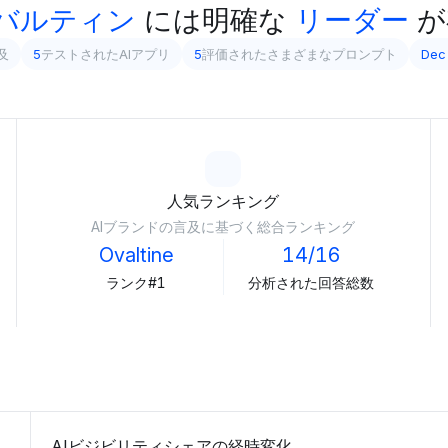
バルティン
には明確な
リーダー
が
及
5
テストされたAIアプリ
5
評価されたさまざまなプロンプト
Dec
人気ランキング
AIブランドの言及に基づく総合ランキング
Ovaltine
14/16
ランク#1
分析された回答総数
AIビジビリティシェアの経時変化