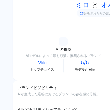
ミロ
と
オ
23
分析されたAIの言
AIの推奨
AIモデルによって最も頻繁に推奨されるブランド
Milo
5/5
トップチョイス
モデルが同意
ブランドビジビリティ
AIが生成した応答におけるブランドの存在感の分析。
AIビジビリティシェアランキング