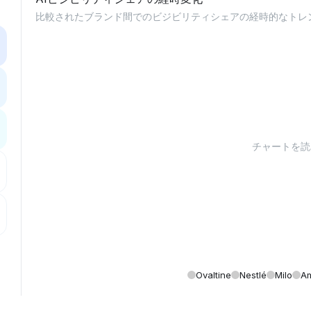
比較されたブランド間でのビジビリティシェアの経時的なトレ
チャートを読み
Ovaltine
Nestlé
Milo
Am