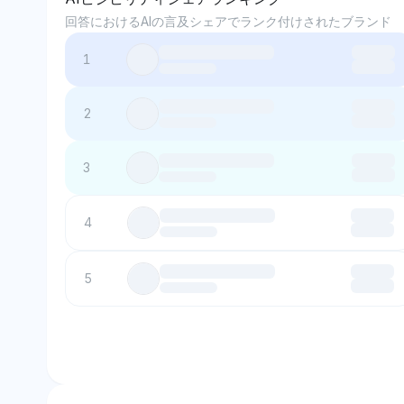
回答におけるAIの言及シェアでランク付けされたブランド
1
2
3
4
5