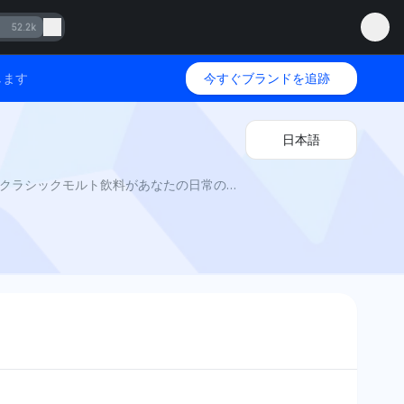
52.2k
します
今すぐブランドを追跡
日本語
ミロ対オバルティーン2025（メンションネットワークによる）: AIビジビリティは、味、栄養、汎用性を比較し、どのクラシックモルト飲料があなたの日常のカップに最適かを明らかにします。