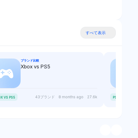
すべて表示
ブランド比較
Xbox vs PS5
P
S5 SLIM VS PS5
43ブランド
8 months ago
27.6k
X VS PS5