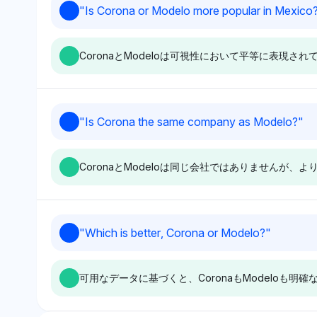
Chatgpt
"
Is Corona or Modelo more popular in Mexico
ツ団体との関わりは、ターゲッ
特にModeloの
ModeloはCoronaや親会社であるConstellation Brands
トマーケティングとコミュニテ
界全体のダイナミ
とともに認識されており、強い市場の存在を示唆してい
ィエンゲージメントに焦点を当
明示していません
CoronaとModeloは可視性において平等に表
ます。トーンは中立的で、特定のブランドを優遇するこ
てたことが、このブランドの成
となく可視性シェアの平等に焦点を当てています。
長の主な理由であることを示唆
しています。
Perplexity
Grok
"
Is Corona the same company as Modelo?
"
PerplexityはCoronaとModeloに等しい
Grokは
可視性シェア（5.9%）を割り当ててお
11.8
CoronaとModeloは同じ会社ではありません
り、優先性は示されていません。その中
等な注
立的なトーンは、メキシコでの人気につ
他のブ
いて深い理由がないバランスの取れた認
その中
識を示唆しています。
におい
Gemini
"
Which is better, Corona or Modelo?
"
アスや
GeminiはCoronaとModeloを異なるブランドとし
オの関連を通じての可能な接続を示唆しています。その
可用なデータに基づくと、CoronaもModelo