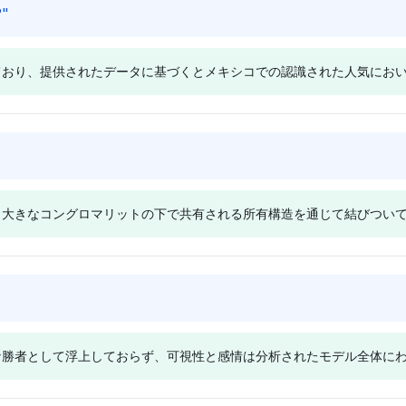
Deepseek
?
"
人気の理由を業
Constellation Brandsのもとで
パートナー
ModeloはMiller Lite、Bud Light、Dos Equisなどのより
クスを超えて
のブランド所有権と市場の存在
的な要因で
広範な競争セットの中に位置づけられており、多様なビ
。
が原因である可能性が高いと示
しています
現されており、提供されたデータに基づくとメキシコでの認識された人気に
ール市場におけるその関連性を示しています。トーンは
唆しています。
されていま
中立的で、明確な優先性は示されず、Modeloが多様な
競合他社と関連していることに微妙に焦点を当てていま
す。
Chatgpt
CoronaとModeloにどちらも
ChatGPTはCoronaとModel
%の可視性シェアを与えており、平
ェア（5.9%）を均等に分配し
が、より大きなコングロマリットの下で共有される所有構造を通じて結びつい
目を示していますが、全体的には
特に好みは示されていません。
ランドが多く言及されています。
的な感情は、メキシコの人気に
立的なトーンは、メキシコの文脈
定の洞察なしにストレートで偏
て特定のブランドを優遇するバイ
見解を示唆しています。
理由を示していません。
て認識していますが、Anheuser-Busch InBevとともに5.9%の可
中立的な感情は、特定のブランドを優遇することなく、可視性メトリッ
も明確な勝者として浮上しておらず、可視性と感情は分析されたモデル全体