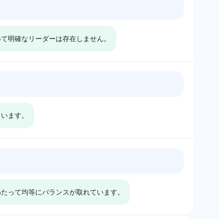
Grok
シップが人気の潜在
Constellation Brandsによる強
ModeloはCoronaやBud Lightなどの主要な競合他社と可
あることをほのめか
力なブランド管理とBud Light
視性を共有しており、Constellation Brandsのもとで確
が、明示的には強調
に対する競合的位置付けに帰す
おいて明確なリーダーは存在しません。
立された地位を反映しています。トーンは中立的で、ブ
せん。
る可能性が高いです。
ランド間での平等な重み付けがされており、特定の好み
はありません。
Deepseek
oに可視性シ
Deepseekも同様にCoronaとModeloに
ており、
同じ可視性シェア（5.9%）を割り当て
ています。
その中立
ており、中立的な立場を維持していま
関する特
す。一つのブランドがメキシコでより人
りのない
気があることを示唆する特有の理由や感
情はありません。
視性シェアがあることに注意しています。所有権またはポートフォリ
クに純粋に焦点を当てています。
にわたって均等にバランスが取れています。