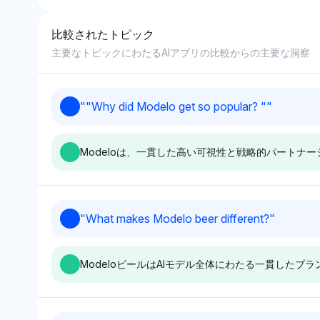
比較されたトピック
8
主要なトピックにわたるAIアプリの比較からの主要な洞察
9
"
"Why did Modelo get so popular? "
"
10
Modeloは、一貫した高い可視性と戦略的パート
Perplexity
Grok
"
What makes Modelo beer different?
"
ModeloはCorona、Bud
Modeloは競合
Light、UFC、NCAAと並び最高
CoronaやBud L
ModeloビールはAIモデル全体にわたる一貫した
の可視性（11.8%）を共有して
中程度の可視性シ
おり、強力な文化的およびスポ
（5.9%）を持ち
ンサー主導の人気を示していま
性は示されていま
す。UFCやNCAAなどのスポー
デルは中立的なト