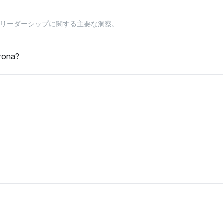
クリーダーシップに関する主要な洞察。
を示しておらず、両ブランドが同じ可視性で5.9%を共有しています。その感
rona?