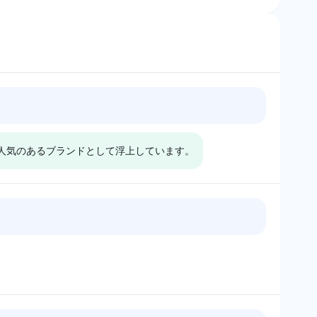
て人気のあるブランドとして浮上しています。
k
Chatgpt
競合他社である
ModeloはConstellation
Bud Lightと同じ
BrandsおよびBud Lightととも
視性シェアを維持し
に高い可視性シェア11.8%で目
立的なトーンと市場
立ち、市場に対して肯定的なト
を当てた暗示があり
ーンを反映しています。このモ
との関与は、戦略的
デルは、Modeloの人気を