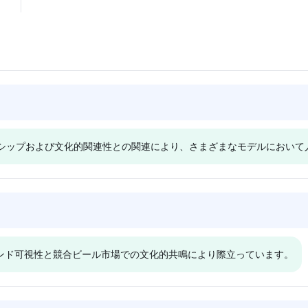
ナーシップおよび文化的関連性との関連により、さまざまなモデルにおい
Gemini
Deepsee
他社である
ModeloはCoronaおよび
Modeloは
ightと比較して
Constellation Brandsとともに
Coronaおよび
ブランド可視性と競合ビール市場での文化的共鳴により際立っています。
ェア
可視性シェア5.9%を認識され
5.9%の可
、特定の優先
ており、その人気に特別な理由
ており、中
せん。このモ
はなく中立的なトーンを反映し
競争に焦点
ーンを持ち、
ています。このモデルは、
ます。UFC