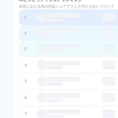
回答におけるAIの言及シェアでランク付けされたブランド
1
2
3
4
5
6
7