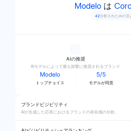
Modelo
は
Cor
42
分析されたAIの言
AIの推奨
AIモデルによって最も頻繁に推奨されるブランド
Modelo
5/5
トップチョイス
モデルが同意
ブランドビジビリティ
AIが生成した応答におけるブランドの存在感の分析。
AIビジビリティシェアランキング