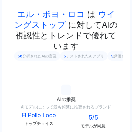
エル・ポヨ・ロコ
は
ウイ
ングストップ
に対してAIの
視認性とトレンドで優れて
います
50
分析されたAIの言及
5
テストされたAIアプリ
5
評価され
AIの推奨
AIモデルによって最も頻繁に推奨されるブランド
El Pollo Loco
5/5
トップチョイス
モデルが同意