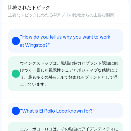
比較されたトピック
主要なトピックにわたるAIアプリの比較からの主要な洞察
"
How do you tell us why you want to work
at Wingstop?
"
ウイングストップは、職場の魅力とブランド認知に結
びつく一貫した視認性シェアとポジティブな感情によ
り、最も多くのAIモデルで好まれるブランドとして浮
上しています。
Perplexity
"
What is El Pollo Loco known for?
"
ウイングストップは4%の視認性シェアを保ち、グレー
ト・プレイス・トゥ・ワーク（2%）やエル・ポヨ・ロ
エル・ポヨ・ロコは、その独自のアイデンティティに
コ（2%）などの競合よりも高いことから、ウイングス