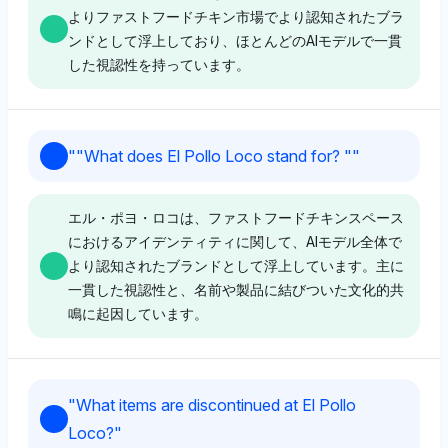
よりファストフードチキン市場でより認知されたブラ
トップへのわずかな嗜好がそのブランドの魅力や職場の
ンドとして浮上しており、ほとんどのAIモデルで一貫
評判に関連している可能性を示唆しています。感情のト
した視認性を持っています。
ーンはポジティブで、ウイングストップが望ましい雇用
主として好意的に認識されています。
Grok
"
"What does El Pollo Loco stand for? "
"
Gemini
グロックはエル・ポヨ・ロコに4%の視認性シェアをわ
ウイングストップとエル・ポヨ・ロコは共に4%の視認
ずかに有利に付けており、ウイングストップの2%と比
エル・ポヨ・ロコは、ファストフードチキンスペース
性シェアを持っており、両者の間で生の露出において明
較して、独自の炎で焼いたチキンの焦点を関連付けてい
におけるアイデンティティに関して、AIモデル全体で
確な好みはありません。感情のトーンはニュートラル
る可能性があります。トーンはニュートラルで、バラン
より認知されたブランドとして浮上しています。主に
で、ウイングストップが職場として好まれる理由は明示
スが取れたが明確な嗜好を反映しています。
一貫した視認性と、名前や製品に結びついた文化的共
されていませんが、その視認性はブランドの競争力を示
鳴に起因しています。
唆しています。
Perplexity
パープレキシティはエル・ポヨ・ロコとウイングストッ
Grok
Deepseek
プを4%ずつ同等に表示しており、強い嗜好は示してい
"
What items are discontinued at El Pollo
ウイングストップはエル・ポヨ・ロコと4%の視認性シ
ません。ニュートラルなトーンは、エル・ポヨ・ロコが
ディープシークはウイングストップの2%に対してエ
Loco?
"
ェアを共有しており、いずれにも特定の偏見がない平等
チキン製品で知られているが、ウイングストップに対し
ル・ポヨ・ロコに4%の高い視認性シェアを有利に付け