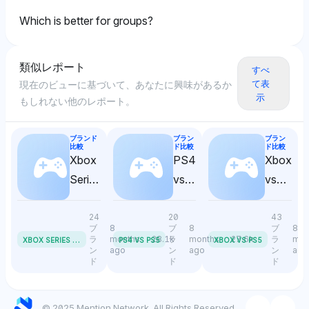
ヨ・ロコでの調理スタイルがウイングストップのデフォ
トーンを反映しています。
せん。ニュートラルな感情はエル・ポヨ・ロコにおける
ルトの揚げ物に対する栄養的な優位性を提供していると
Which is better for groups?
廃止された商品についてのクエリに対して公正な立場を
述べています。
示唆しています。
類似レポート
すべ
て表
現在のビューに基づいて、あなたに興味があるか
Deepseek
Deepseek
示
もしれない他のレポート。
ディープシークは、両ブランドに対する4%の視認性シ
ディープシークはウイングストップの2%に対してエ
ェアを持ち、ニュートラルなトーンを採用し、エル・ポ
ル・ポヨ・ロコに4%の視認性シェアを持たせており、
ヨ・ロコのグリルプロテインと野菜サイドがウイングス
ブランド
ブラン
ブラン
ユーザーのクエリの整合性を強調しています。ニュート
比較
ド比較
ド比較
トップの重い揚げ物メニューと比較して健康的な代替品
Xbox
PS4
Xbox
ラルなトーンは、廃止された商品に関する情報のアクセ
であることを指摘しています。分析は、健康志向のダイ
ス可能性に焦点を当てたものです。
Series
vs
vs
ニングに関連するカロリーおよび栄養的な違いに焦点を
X vs
PS5
PS5
当てています。
Series
24
20
43
ブ
8
ブ
8
ブ
8
S
X
BOX SERIES X VS SERIES S
ラ
months
28.1k
ラ
months
27.6k
ラ
mon
PS4 VS PS5
XBOX VS PS5
ン
ago
ン
ago
ン
ago
Gemini
ド
ド
ド
ジェミニはエル・ポヨ・ロコとウイングストップの視認
性を4%で均等に分け、ニュートラルな感情を持ち、エ
© 2025 Mention Network. All Rights Reserved.