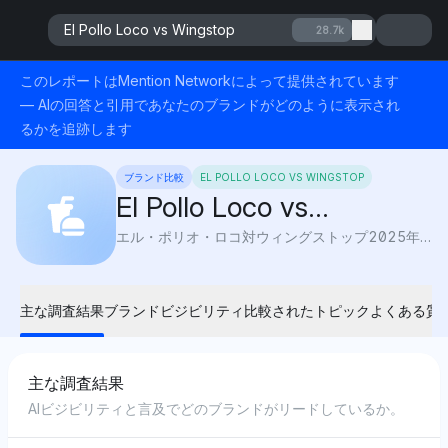
El Pollo Loco vs Wingstop
28.7k
このレポートはMention Networkによって提供されています
— AIの回答と引用であなたのブランドがどのように表示され
るかを追跡します
ブランド比較
EL POLLO LOCO VS WINGSTOP
El Pollo Loco vs
Wingstop
エル・ポリオ・ロコ対ウィングストップ2025年（メンションネットワークによる）：AIビジビリティは、味、健康、価値を比較して、どの鶏肉チェーンがあなたの食事スタイルに最適かを明らかにします。
主な調査結果
ブランドビジビリティ
比較されたトピック
よくある質
主な調査結果
AIビジビリティと言及でどのブランドがリードしているか。