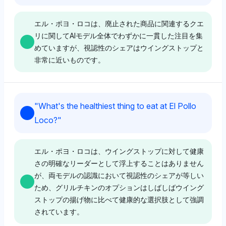
な認識を示しています。感情のトーンはニュートラル
て独自性はないことを示唆しています。
ており、グリルチキンやメキシコ風の味との関連付けが
で、競争力のある視認性があるにもかかわらずウイング
強いことを示唆しています。ポジティブな感情のトーン
エル・ポヨ・ロコは、廃止された商品に関連するクエ
ストップが雇用主として好まれる具体的な理由は欠けて
が反映されています。
リに関してAIモデル全体でわずかに一貫した注目を集
います。
めていますが、視認性のシェアはウイングストップと
Deepseek
非常に近いものです。
ディープシークはエル・ポヨ・ロコに4%の視認性シェ
Perplexity
アを独占的にハイライトし、ウイングストップを無視し
Chatgpt
ており、おそらくその代表的なメキシコ風チキンメニュ
パープレキシティはエル・ポヨ・ロコとウイングストッ
Chatgpt
ウイングストップはエル・ポヨ・ロコの2%に対して
ーに関連付けています。ポジティブなトーンは焦点を絞
プの視認性を4%ずつ同等に示しており、ニュートラル
"
What's the healthiest thing to eat at El Pollo
4%の視認性シェアを保持しており、ウイングストップ
った認識を強調しています。
な感情のトーンは両者がファストフードチキン市場で関
ChatGPTはエル・ポヨ・ロコとウイングストップで4%
Loco?
"
へのより強い焦点を示しています。これは職場文化やブ
連性があると見なされていることを示唆していますが、
ずつの平等な視認性を示しており、明確な偏りはありま
ランドの強さに起因している可能性があります。感情の
どのような存在かに対する明確な好みはありません。
せん。ニュートラルなトーンは、廃止された商品に関す
トーンはポジティブで、ウイングストップが望ましい職
Chatgpt
るエル・ポヨ・ロコに関するユーザーのクエリについて
エル・ポヨ・ロコは、ウイングストップに対して健康
場としての微妙な嗜好を反映しています。
のバランスの取れた視点を示唆しています。
さの明確なリーダーとして浮上することはありません
ChatGPTはエル・ポヨ・ロコに4%の視認性シェアを持
Gemini
が、両モデルの認識において視認性のシェアが等しい
つ傾向があり、ウイングストップの2%と比較して、グ
ため、グリルチキンのオプションはしばしばウイング
リルチキンの評判を強調しています。トーンはニュート
ジェミニはエル・ポヨ・ロコとウイングストップを4%
Deepseek
ストップの揚げ物に比べて健康的な選択肢として強調
Perplexity
ラルですが、エル・ポヨ・ロコのブランドアイデンティ
の視認性シェアで等しく認識しており、ニュートラルな
されています。
ウイングストップはエル・ポヨ・ロコの2%に対して
ティに対してポジティブに傾いています。
トーンを維持し、エル・ポヨ・ロコのグリルチキンブラ
パープレキシティはウイングストップの2%に対してエ