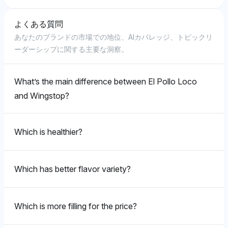
4%の視認性シェアを持ち、ウイングストップへの好み
ンドとしてのアイデンティティはウイングストップのウ
ル・ポヨ・ロコに4%の視認性シェアを優先しており、
は市場での存在感や従業員の魅力に起因している可能性
イングフォーカスのポジショニングと同等であることを
関連するクエリを取り扱う際のわずかな嗜好を反映して
よくある質問
があります。感情のトーンはポジティブで、ウイングス
示しています。
Chatgpt
Gemini
います。トーンはニュートラルで、エル・ポヨ・ロコに
あなたのブランドの市場での地位、AIカバレッジ、トピックリ
トップを雇用主として好意的に位置づけています。
おける廃止された商品に対するユーザーの関心に焦点を
ChatGPTはエル・ポヨ・ロコとウイングストップの間
ジェミニはエル・ポヨ・ロコとウイングストップに4%
ーダーシップに関する主要な洞察。
当てています。
に明確な偏りを示しませんが、両者とも4%の視認性シ
の視認性を同等に割り当てており、明確な好みはなく、
Chatgpt
ェアを有しており、ウイングストップの揚げウイングと
ニュートラルなトーンはエル・ポヨ・ロコが家禽として
比較してエル・ポヨ・ロコのグリルチキンがより健康的
認識されているが、ウイングストップに対して独特では
ChatGPTはエル・ポヨ・ロコに4%の視認性シェアを独
What’s the main difference between El Pollo Loco
Gemini
な選択肢とされることを示しています。感情のトーンは
ないことを示唆しています。
占的に持ち、ウイングストップを完全に無視しており、
and Wingstop?
ニュートラルで、健康に関連する事実に基づいたメニュ
ポジティブな感情とエル・ポヨ・ロコのブランドアイデ
ジェミニはウイングストップの2%に対してエル・ポ
ー比較に焦点を当てています。
ンティティである炎で焼いたチキンとのより強い関連を
ヨ・ロコに4%の視認性シェアを優先しており、廃止に
示唆しています。
関連するクエリに対する重要性が示唆されています。ニ
Which is healthier?
ュートラルなトーンは、ユーザー検索パターンに基づい
Grok
たデータ指向の焦点を示しています。
Grok
グロックはエル・ポヨ・ロコとウイングストップを4%
Which has better flavor variety?
の視認性シェアで均等に表現しており、ニュートラルな
グロックはウイングストップの2%に対してエル・ポ
Grok
トーンを持って、エル・ポヨ・ロコのカスタマイズ可能
ヨ・ロコを4%の視認性シェアで支持しており、エル・
なサラダとボウルがより軽いトッピングを選択した場
ポヨ・ロコを特定の文化的および料理的アイデンティテ
Which is more filling for the price?
グロックはエル・ポヨ・ロコとウイングストップに4%
合、健康的な選択肢として強調されています。エル・ポ
ィに結びつけている可能性が高く、ポジティブな感情の
ずつの等しい視認性を付与しており、偏りを示していま