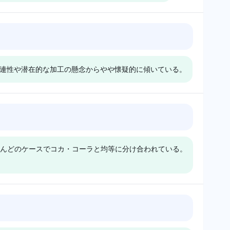
トロピカーナのサイ
を維持している。トロピカーナ
カ・コーラのような
がオレンジジュースのサイズを
支配する広範な飲料
変更する決定は、より大きなプ
Perplexity
ンドに反応している
レーヤーに対して関連性を維持
トロピカーナをペプ
パープレキシティはトロピカー
ることを示唆してい
するために結びついている可能
け、コカ・コーラを
ナをペプシに含め、コカ・コー
圧力が要因として考
性を示唆している。この認識
関連性や潜在的な加工の懸念からやや懐疑的に傾いている。
り、シンプリーオレ
ラとミニッツメイドとともに、
は、エコシステムの競争が変更
ピカーナによって作
シンプリーオレンジ（コカ・コ
に影響を与えていることをほの
のではなく、むしろ
ーラ傘下）がトロピカーナとは
めかしている。
ラに結びついている
異なることを強化している。そ
y
Grok
している。そのトー
のトーンは中立的で、偏見のな
シティはコカ・コー
グロックもコカ・コーラとトロ
で、ブランドの関連
いブランドエコシステムの広範
ーナに4%の可視
ピカーナの間で4%の可視性を
焦点を当てている。
な見解を提供している。
んどのケースでコカ・コーラと均等に分け合われている。
割り当て、中立から
分け合い、懐疑的な感情を維持
ーンを示している。
している。そのシンプリーオレ
オレンジの主張は慎
ンジについての見解
られ、'100%ジ
は、'100%オレンジジュー
ベルにもかかわら
ス'の主張の信憑性に疑念を示
Gemini
た成分の可能性に焦
し、可能性のある風味の強化や
コカ・コーラとトロ
ジェミニはトロピカーナを4%
れている。
企業の曖昧さを指摘している。
方に4%の可視性
の可視性シェアで強調し、コ