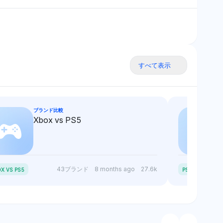
すべて表示
ブランド比較
Xbox vs PS5
P
S5 SLIM VS PS5
43ブランド
8 months ago
27.6k
X VS PS5