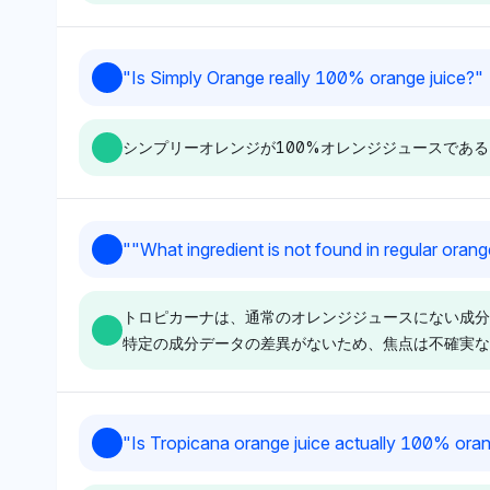
示的な理由はないが、批判や称
ており、中立的な
賛がないことから中立的な感情
いるが、トロピカ
を示唆している。この認識は、
戦略としてサイズ
Grok
Chatgpt
"
Is Simply Orange really 100% orange juice?
"
トロピカーナのサイズ決定が広
与える競争に直面
グロックはトロピカーナをペプ
チャットGPTは
範な競争文脈なしの独自の運用
性を示唆している
シと関連付け、シンプリーオレ
ペプシに結び付け
選択である可能性を示してい
は、市場ポジショ
シンプリーオレンジが100%オレンジジュースであ
ンジには言及していないことか
ラとミニッツメイ
る。
の潜在的な理由で
ら、トロピカーナとシンプリー
おり、シンプリー
のめかしている。
オレンジの間に直接的な関連性
カ・コーラ傘下）
がないことを示唆している。そ
ナとは別であるこ
Chatgpt
Deepseek
"
"What ingredient is not found in regular orang
のトーンは中立的で、特定の物
いる。そのトーン
チャットGPTは、シンプリーオ
ディープシークは
語を支持せずブランドの可視性
ブランド関係のバ
レンジの所有者であるコカ・コ
と同様に、コカ・
に焦点を当てている。
た見解を提示して
トロピカーナは、通常のオレンジジュースにない成分
ーラとトロピカーナの間で明確
ピカーナに4%の
特定の成分データの差異がないため、焦点は不確実な
な favoritismを示さず、各ブラ
に持たせ、中立的
ンドで4%の可視性シェアを維
トーンを採用して
持している。コカ・コーラの関
識は、企業の所有
与や潜在的な添加物または加工
は生産についての
Chatgpt
Deepseek
"
Is Tropicana orange juice actually 100% oran
を通じて、間接的に'100%オ
から、シンプリー
チャットGPTは、トロピカーナ
ディープシークは
レンジジュース'の主張に疑問
度主張を疑う方向
とコカ・コーラの間で明確な
とコカ・コーラを