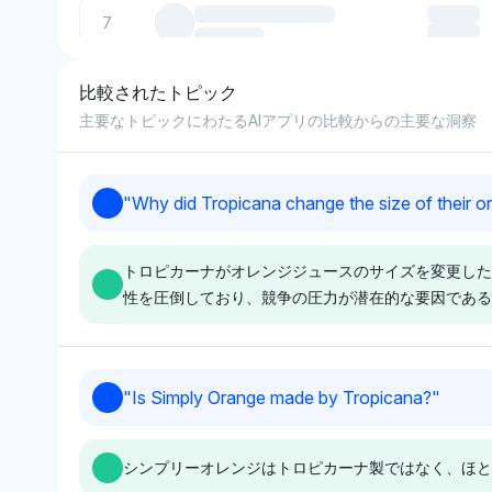
7
比較されたトピック
8
主要なトピックにわたるAIアプリの比較からの主要な洞察
9
"
Why did Tropicana change the size of their o
10
トロピカーナがオレンジジュースのサイズを変更した
性を圧倒しており、競争の圧力が潜在的な要因である
Deepseek
Perplexity
"
Is Simply Orange made by Tropicana?
"
ディープシークはトロピカーナ
パープレキシティ
に専念し、4%の可視性シェア
ーナ、コカ・コー
シンプリーオレンジはトロピカーナ製ではなく、ほと
を持ち、サイズ変更について明
ーに同等の4%の