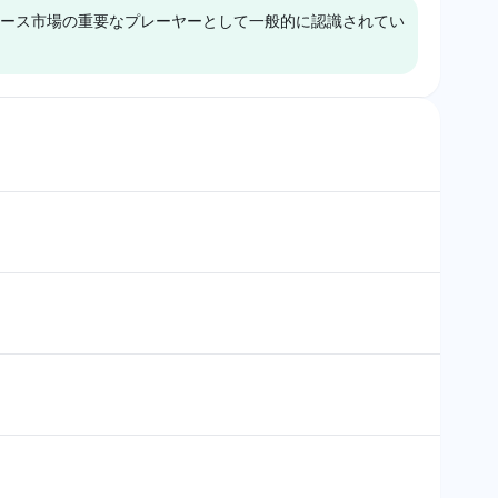
ース市場の重要なプレーヤーとして一般的に認識されてい
、中立的な感情を持
カ・コーラを無視して、トロピ
カーナの通常のオレ
カーナに対するわずかなポジテ
スにない成分につい
ィブな傾斜を示唆している。し
理由は見当たらな
かし、トロピカーナのオレンジ
ジュースにない特定の成分につ
k
Grok
いての明示的な理由は提供され
ークはトロピカーナ
グロックはトロピカーナとコ
ていない。
ーラやミニッツメイ
カ・コーラをそれぞれ4%の可
、いずれも4%の
視性シェアで言及し、中立的な
アを持ち、より広い
トーンで偏見がなく、トロピカ
を反映した中立的な
ーナが100%オレンジジュース
している。トロピカ
である主張に対する証拠や懐疑
%オレンジジュース
を提供していない。
うかについての具体
なく、製品の主張へ
けていることを示唆