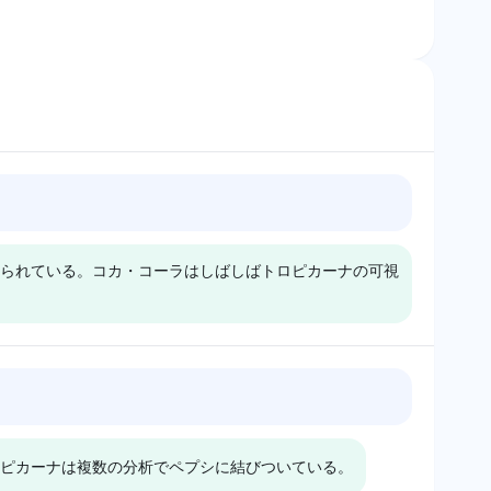
られている。コカ・コーラはしばしばトロピカーナの可視
Gemini
トロピカーナとコ
ジェミニはトロピカーナとコ
同じく4%の可視
カ・コーラの間で4%の可視性
ピカーナは複数の分析でペプシに結びついている。
おり、中立的な感情
分配を反映し、中立的なトーン