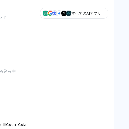
すべてのAIアプリ
ンド
込み中...
si
Coca-Cola