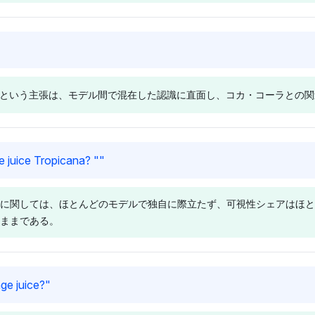
感情を示して
を好むことなく中立的なトーン
を示すが、
ーナは差別化
を維持しているが、共有された
ズ変更がコ
決定に影響を
焦点はトロピカーナのサイズ調
巨大企業が
Deepseek
Gemini
している可能
整が消費者の注意を引くために
市場のトレ
トロピカーナを
ディープシークはトロピカーナ
ジェミニは
。このモデル
競争力を維持するために動機付
可能性があ
、コカ・コー
をペプシに結び付け、コカ・コ
シと関連付
ニングが変更
けられている可能性があること
る。競争の
るという主張は、モデル間で混在した認識に直面し、コカ・コーラとの
ドを強調して
ーラを含め、トロピカーナとシ
言及してお
あることをほ
を示唆している。この認識は市
えられる。
オレンジ（コ
ンプリーオレンジの間に所有権
ンジはトロ
場競争に傾いている。
がトロピカー
の関連性がないことを示してい
られている
とを示唆して
る（おそらくコカ・コーラ傘下
コカ・コー
Gemini
Perplexit
e juice Tropicana? "
"
は中立的で、
で）。そのトーンは中立的で、
ことを示唆
チャットGPT
ジェミニはコカ・コーラとトロ
パープレキ
ランスの取れ
ブランドの可視性についての均
ンは中立的
コーラとトロ
ピカーナに4%の可視性を均等
ラとトロピカ
いる。
等性を強調している。
性に純粋に
に関しては、ほとんどのモデルで独自に際立たず、可視性シェアはほと
可視性を均等
に分配し、中立的な感情を反映
性シェアを
ままである。
から懐疑的な
しながらも慎重な懐疑的なエッ
懐疑的なト
いる。その認
ジを持っている。シンプリーオ
シンプリー
権と調達また
レンジが本当に100%ジュース
重に受け止め
透明性の欠如
であるのか、コカ・コーラの影
ュース'のラ
Perplexity
Grok
ge juice?
"
オレンジの純
響下でのマーケティング戦術を
ず加工され
トロピカーナ
パープレキシティはコカ・コー
グロックは
に傾いてい
ほのめかしながら疑問を呈して
点が当てら
それぞれ4%
ラとトロピカーナの4%の均等
ピカーナの両