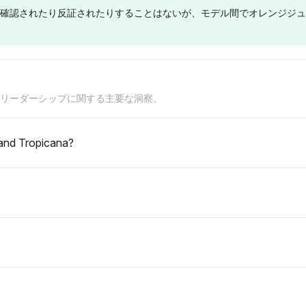
いる。
確認されたり反証されたりすることはないが、モデル間でオレンジジュ
均等に表現
な可視性シェアを反映してお
を割り当て
を維持してい
り、中立的なトーンを示してい
つ。トロピ
のオレンジジ
る。トロピカーナのオレンジジ
ンジジュー
る独自の成分
ュースにない成分についての具
ての特定の
由は現れな
体的な差異は不足している。
い。
Chatgpt
Deepsee
クリーダーシップに関する主要な洞察。
カーナを4%
チャットGPTはトロピカーナと
ディープシ
独占的に強調
コカ・コーラの両方を言及し、
をコカ・コ
ンを維持して
それぞれに4%の可視性シェア
ドと共に含め
 and Tropicana?
に直接的なコ
を与えつつ中立的なトーンを暗
可視性シェ
00%オレンジ
示し、いずれも好意を示してい
市場の視点
対する支持も
ない。 トロピカーナのオレン
トーンを示
い。
ジジュースの純度について直接
ーナが100
的に言及せず、ブランドの可視
であるかど
性に焦点を当てている。
的な洞察は
の焦点が欠
している。