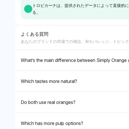
を呈しながらバランスのとれた
る。
トロピカーナは、提供されたデータによって直接的に
favoritismを示さず、両ブラン
の可視性シェアで
見解を示唆している。
る。
ドが4%で等しい可視性を共有
し、中立的な感情
している。中立的なトーンは、
る。トロピカーナ
トロピカーナの通常のオレンジ
ュースに欠けてい
よくある質問
ジュースにない成分についての
に関して明確な理
Perplexity
Gemini
具体的な視点がなく、バランス
い。
あなたのブランドの市場での地位、AIカバレッジ、トピッ
パープレキシティはトロピカー
ジェミニもトロピ
のとれた認識を示唆している。
ナのみに焦点を当て、4%の可
の可視性シェアで
視性シェアを持ち、追加のコン
し、中立的なトー
What’s the main difference between Simply Orange
テキストや競合なしで中立的な
いる。製品の構成
立場を示唆している。そのトー
メントはなく、1
ンは中立的で、トロピカーナが
ジュースの主張に
Which tastes more natural?
100%オレンジジュースである
懐疑も示していな
かどうかについて具体的な感情
を欠いている。
Do both use real oranges?
Which has more pulp options?