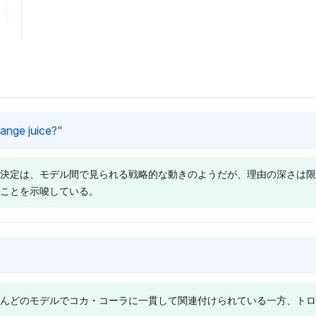
range juice?
"
決定は、モデル間で見られる戦略的な動きのようだが、理由の深さは限
ことを示唆している。
Chatgpt
Grok
は、トロピカ
チャットGPTは、トロピカーナ
グロックは
ラ、シンプリ
とコカ・コーラの可視性を4%
カ・コーラを
んどのモデルでコカ・コーラに一貫して関連付けられている一方、トロ
可視性を与え
ずつ分け合っており、どちらか
性で示して