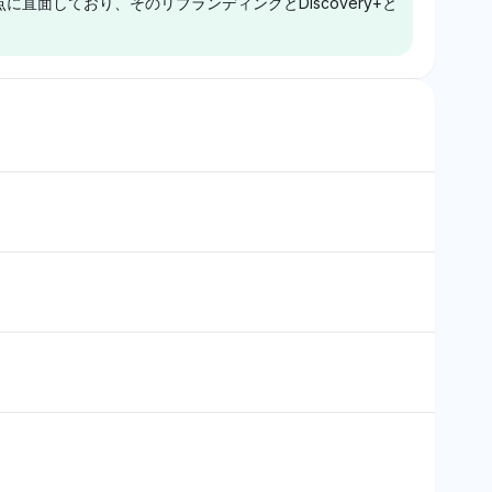
直面しており、そのリブランディングとDiscovery+と
ミングプラットフォ
ーム・オブ・スローンズ」や
す。
直接引用し、アプリ
WindowsやFirefoxのようなプ
ためのデバイス互換
ラットフォームと結び付けてい
当てています。その
ます。これは再起動のためのク
的で、単純なアクセ
ロスプラットフォームユーザー
Perplexity
持っています。
体験に焦点を当てていることを
HBO Max/Maxに中
PerplexityはHBO Max/Maxに
示唆しています。その口調は中
ち、Discovery
対して中立的な口調を示してお
立的ですが、エコシステム統合
のコンテンツに関連付
り、「ゲーム・オブ・スローン
に対してやや前向きな傾向を持
Disney+や
ズ」のような象徴的なコンテン
っています。
rimeに対する競争的
ツに焦点を当てていますが、二
ニングの弱点を強調
重の命名（HBO Max及び
ーの認識における単
Max）によってブランドの明確
欠如を反映していま
さに弱点があることを示唆し、
ユーザーの認識とロイヤルティ
を妨げる可能性があります。