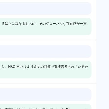
持ち、中立的な口調
て中立的からやや懐疑的な口調
y
Gemini
います。その認識は
を持っている。これにより、
yはHBO MaxをHBO
Geminiは、HBO Max、Max、
システムを強調して
HBO Maxへの直接的な焦点が
rMediaのような関
X、Facebookに均等に可視性
Maxの連絡先詳細
薄れ、文脈の中でブランドの関
連する深さは異なるものの、そのグローバルな存在感が一貫
ティと共にリストア
（4％）を分配しており、偏り
するためには複数の
連性が薄まるため、メールを探
り、サポートコンタ
なしにHBO Maxを重要なサポ
ロバイダーを探る必
すのが複雑になる可能性があり
のブランドエコシス
ートコンタクトポイントとして
もしれません。
ます。
る文脈理解を示して
位置づけています。その中立的
の中立的な口調は批
な感情は、ユーザーの問い合わ
k
Chatgpt
を提供せず、関連プ
せにおけるブランドの役割の事
はHBO Maxを単独
ChatGPTはHBO MaxをMaxや
ームに焦点を当てて
実に基づいた認識を提供してい
おり、関連エンティ
Amazon Primeと関連付けてお
ます。
り、HBO Maxはより多くの回答で直接言及されているた
気を散らせることな
り、地域におけるユーザーアク
自体に直接的な焦点
セスに影響を与えるリブランデ
り、コアな利用可能
ィングや競合ストリーミング環
議論を優先している
境を示唆しています。その中立
ります。その中立的
的な感情は、特定の国の利用可
k
Gemini
その存在の直接的な
能性よりもブランドアイデンテ
は、HBO Maxを
GeminiはHBO Maxの代わりに
していますが、国の
ィティに焦点を当てたバランス
roidのような一般的
「Max」に言及しており、「ゲ
報はありません。
の取れた見解を提供していま