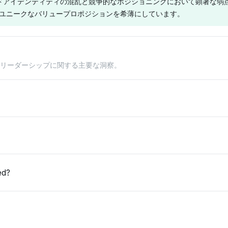
ンドアイデンティティの混乱と競争的なポジショニングにおいて顕著な弱点に
意識を示し、
強調しており、潜在的なアウト
なストリー
比較してユニークなバリュープロポジションを希薄にしています。
や「ゲーム・
AGEのためのサービス再起動の
ームと共に
」などのコン
トラブルシューティングの観点
の再起動の
ています。こ
を示唆しています。その口調は
性に焦点を
ンメント文脈
中立的ですが実用的で、ユーザ
口調は中立
Gemini
Chatgpt
ためのユーザ
ーの問題解決に寄り添っていま
スの強調を
クリーダーシップに関する主要な洞察。
中立的な口調を採
GeminiはHBO Max/Maxに中立
ChatGPTは
てていること
す。
Warner
的からやや前向きな口調を示
立的な口調を保
。その口調は
やNetflixや
し、「ゲーム・オブ・スローン
Channel
まざまなプラ
競合者と結び付
ズ」などの強力なフランチャイ
けていますが、
ポートへのや
したストリー
ズに結び付けていますが、ユー
Amazon P
あります。
明確に差別化
ザーを混乱させる可能性のある
なポジショ
識の弱点を示
重複アイデンティティ（Max、
し、ユーザ
HBO Max、Discovery+）があ
一の焦点の
ることを指摘しています。
す。
ed?