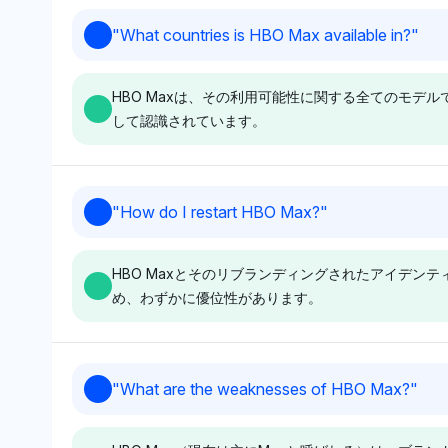
焦点を示しています。その認識
り、各プラットフ
Deepseek
Grok
"
What countries is HBO Max available in?
"
はHBO Maxを親会社に直接結
の可視性を示して
DeepseekはHBO Max、
GrokはHBO Ma
びつけており、ブランド関連の
中立的な口調は、H
Max、およびXをそれぞれ4％
およびFaceboo
チャネルを通じて公式な連絡先
より広いエコシス
HBO Maxは、その利用可能性に関する全てのモ
の可視性シェアで平等に認識し
性（4％）を割り
情報を見つけるための明確な道
して位置づけてお
して認識されています。
ており、明確な偏りは見られま
強い好みは示して
を示唆しています。
がメールを見つけ
せんが、顧客サポートの問い合
HBO Maxをサ
のプラットフォー
わせのための関連エンティティ
トの主要プレイヤ
チャネルをナビゲ
としてHBO Maxを認めていま
しています。中立
Gemini
Grok
があることを示唆
"
How do I restart HBO Max?
"
す。その中立的な口調は、コン
アクセス可能性に
GeminiはHBO MaxをMaxや
GrokもHBO Max
タクト手法についての深い洞察
的な指針なしに、
Discovery+などの他のWarner
Bros. Discov
はなく、バランスの取れた見解
を反映しています
HBO Maxとそのリブランディングされたアイデン
Bros. Discoveryブランドと共
内に配置しており、
を示しています。
め、わずかに優位性があります。
に平等に認識しており、利用可
Sky Newsのよ
能性に関する広範なエコシステ
言及を含め、利用
ムの視点を示唆しています。そ
る地域パートナー
の中立的な口調は、一つのエン
案を示唆していま
Perplexity
Chatgpt
"
What are the weaknesses of HBO Max?
"
ティティを支持することなくバ
的な感情は、詳細
Perplexityは、HBO Maxを直
ChatGPTはHBO
ランスの取れた見解を示し、特
はなく、グローバ
接照会に関連付け、Rokuや
に「Max」に言
定の地理的利用可能性ではなく
対する包括的だが