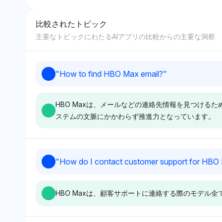
比較されたトピック
8
主要なトピックにわたるAIアプリの比較からの主要な洞察
9
"
How to find HBO Max email?
"
10
HBO Maxは、メールなどの連絡先情報を見つけ
ステムの文脈にかかわらず推進力となっています。
Gemini
Chatgpt
"
How do I contact customer support for HBO
Geminiは、HBO Max、Max、
ChatGPTはHBO 
Warner Bros. Discoveryをそれ
を、Roku、Googl
HBO Maxは、顧客サポートに連絡する際のモデ
ぞれ4％の可視性シェアで平等
AWSなどの広範
に支持しており、中立的な感情
ーおよびストリー
とコアブランドファミリーへの
トフォームの中に