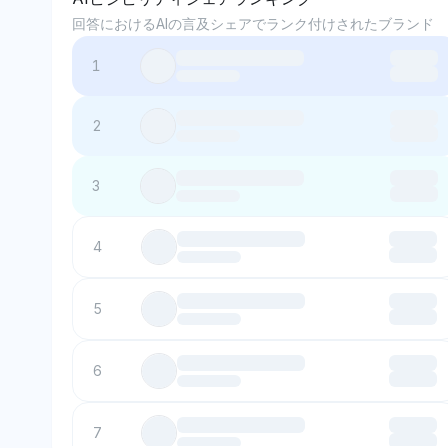
回答におけるAIの言及シェアでランク付けされたブランド
1
2
3
4
5
6
7