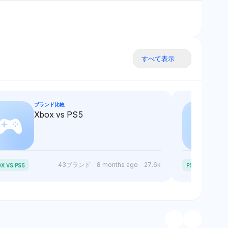
すべて表示
ブランド比較
Xbox vs PS5
P
S5 SLIM VS PS5
43ブランド
8 months ago
27.6k
X VS PS5