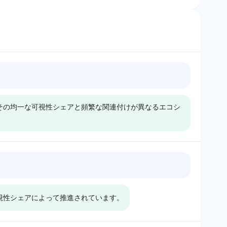
、その均一な可視性シェアと頻繁な関連付けが異なるエコシ
k
Grok
は、HBO Maxと
GrokはHBO Maxを優先せず、
Spectrum、
代わりにMaxをXやPayPalのよ
可視性シェアによって推進されています。
などの多様なストリーミ
うな無関係なプラットフォーム
テクノロジーブラン
と共に取り上げ、各々4％の可
づけ、すべて4％
視性を持ち、HBO Maxに対し