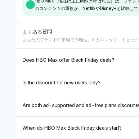
HBO Max（現在は主にMaxと呼ばれる）は、ブラ
Androidなどのプラットフォー
ブランディングの
企業の関連に焦点を当てていま
反映しています。
のコンテンツの重複が、NetflixやDisney+と
ムと共に位置付けており、アプ
ゲームコンソール
す。
リの再起動のためのマルチデバ
オブ・スローンズ
イスアクセスの焦点を示してい
テンツにリンクし
よくある質問
ます。その口調は中立的で、特
れはエンターテイ
Grok
Deepseek
定のブランドを支持することな
における再起動の
あなたのブランドの市場での地位、AIカバレッジ、トピッ
GrokはHBO Max（Maxと呼ば
Deepseekは
くエコシステムの互換性を強調
ー体験に焦点を当
れる）に対して中立的な口調を
用しており、Maxを
しています。
を示唆しています
示しており、「ゲーム・オブ・
Bros. Discovery
Does HBO Max offer Black Friday deals?
中立的ですが、さ
スローンズ」やDCのような強
Disney+などの
ットフォームのサ
力なコンテンツに関連付けてい
けています。混雑
や前向きな傾向が
ますが、NetflixやPeacockな
ミング市場の中で
Is the discount for new users only?
どの競合者に対して明確な支配
できないという認
やユニークなポジショニングは
唆しています。
見られず、際立った市場ハンド
Are both ad-supported and ad-free plans discount
ルが欠如していることを示唆し
ています。
When do HBO Max Black Friday deals start?