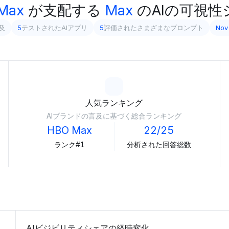
Max
が支配する
Max
のAIの可視性
及
5
テストされたAIアプリ
5
評価されたさまざまなプロンプト
Nov
人気ランキング
AIブランドの言及に基づく総合ランキング
HBO Max
22/25
ランク#1
分析された回答総数
AIビジビリティシェアの経時変化