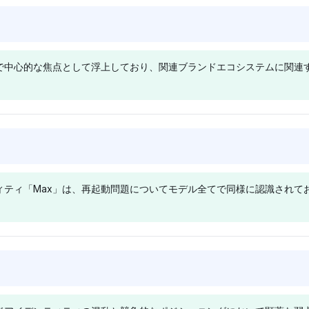
ォームは4％
他社との直接的な関連を示唆し
の可視性を
Chatgpt
Perplexit
います。この
ており、HBO Maxのメールを
で強調して
x、Max、X、
ChatGPTは、他のブランド
Perplexit
BO Maxを
見つけるためには、類似のサー
複雑なエコ
kに等しい可視
（Max、Roku、Amazon Prime
GOやWarne
テムの一部と
ビスや公式ウェブサイトを横断
おり、HBO 
デルで中心的な焦点として浮上しており、関連ブランドエコシステムに関
当てており、
など）と共にHBO Maxを含め
連エンティ
り、ユーザー
的に参照する必要があるかもし
にアクセス
いませんが、
ており、サポートアクセスのた
ップしてお
るために複数
れません。
サービスプ
ポートコンタク
めのエコシステム統合に焦点を
クトのため
ムやサポート
要があるか
ーとして認識
当てていることを示唆していま
テムに対す
ートする必要
的な感情は、
す。中立的な口調は、特定のコ
います。そ
Perplexity
Deepsee
しています。
ついての具体
ンタクトチャネルを支持するこ
判的な評価
を広いWarner
PerplexityはHBO Maxを
Deepseek
単純なリスト
となくHBO Maxの存在を強調
ラットフォ
eryエコシステム
Amazon Primeと共に強調して
で強調して
。
しています。
います。
ティティ「Max」は、再起動問題についてモデル全てで同様に認識されてお
Craveや
おり、一部の地域でのアクセス
ティからの
うなユニークな
に影響を与える可能性のある競
くブランド
可能性に関す
争的なストリーミング文脈を示
を当ててお
シップや代替
唆しています。その中立的な口
性に関する
す。その中立
調は、地理的な洞察には深く踏
可能性があ
Grok
Deepsee
な国リストで
み込まず、市場の地位に焦点を
な口調は、
 Maxの代わり
GrokはHBO Maxを明示的に言
Deepseek
ルな存在感に
当てています。
認識を強調
及しており、リ
及し、独自にDownDetectorを
RokuやAnd
特定の焦点を
具体的な情