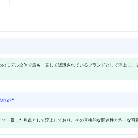
るためのモデル全体で最も一貫して認識されているブランドとして浮上し
Perplexity
Deepsee
 Max?
"
MaxとMax
Perplexityは、HBO Maxと
Deepseek
e、Apple、
Amazon Primeをそれぞれ4％
MaxをRoku、
ル全てで一貫した焦点として浮上しており、その直接的な関連性と均一な
なテクノロジ
の可視性シェアで強調し、中立
Xfinity
ミングプラッ
的な感情を保っています。その
ングおよび
位置づけてお
狭い焦点はストリーミング競合
ドの中に位置