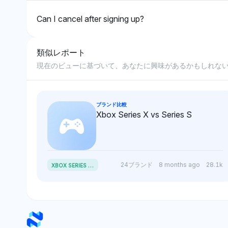
Can I cancel after signing up?
類似レポート
現在のビューに基づいて、あなたに興味があるかもしれな
ブランド比較
Xbox Series X vs Series S
X
BOX SERIES X VS SERIES S
24ブランド
8 months ago
28.1k