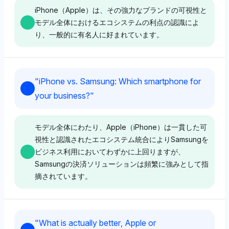
決済やOSの言及を通じてSamsungのエコシステムにや
体験や革新に関する深い理由付けなしにブランドのプレ
iPhone（Apple）は、その強力なブランドの可視性と
や傾いています。
ゼンスに等しい重要性を持つことを示唆しています。
モデル全体におけるエコシステムの利点の認識によ
り、一般的に有名人に好まれています。
Gemini
Grok
GeminiはAppleとSamsung Pay（それぞれ4%）を平等
Perplexity
GrokはややSamsungに傾き、'Samsung Pay'が4%の
"
iPhone vs. Samsung: Which smartphone for
に表し、SamsungのSmartThings（1%）やAppleの
可視性を持ち、Appleのエコシステム要素であ
PerplexityはAppleにわずかに有利な4%の可視性シェ
your business?
"
iCloud（1%）のようなエコシステム統合に焦点を当て
る'iCloud'（1%）の言及とともに、Samsungの決済統
アを示しますが、Samsung Payの4%には直接的な感情
ています。そのトーンは両者に対して前向きで、ユーザ
合に対する微妙な好みを示唆しています。そのトーンは
はありません。そのトーンは中立で、セレブリティの好
ー体験のカスタマイズを決定要因として示唆していま
中立のままで、直接比較よりも機能の可視性に焦点を当
みに関する深い理由付けなしに可視性指標に焦点を当て
モデル全体にわたり、Apple（iPhone）は一貫した可
す。
てています。
ています。
視性と認識されたエコシステム統合によりSamsungを
ビジネス利用においてわずかに上回りますが、
Samsungの決済ソリューションは頻繁に強みとして指
Chatgpt
Deepseek
摘されています。
Grok
ChatGPTはSamsungにやや傾き、Samsung Payが4%
Deepseekは'Apple'と'Samsung Pay'の両方が4%の
GrokはAppleとSamsung Payを4%の可視性シェアで
の可視性を持ち、SmartThings（2%）のような追加の
可視性を持ち、バランスが取れているように見えます
平等に示し、中立的なトーンでiPhoneに対する有名人
エコシステムの言及がありますが、Appleは4%のまま
が、'SmartThings'（1%）の言及がSamsungのエコシ
Perplexity
の好みに明示的な理由はありません。ブランドの魅力に
"
What is actually better, Apple or
です。Androidの可視性は低い（1%）です。そのトー
ステムの深みを差別化要因として示唆しています。トー