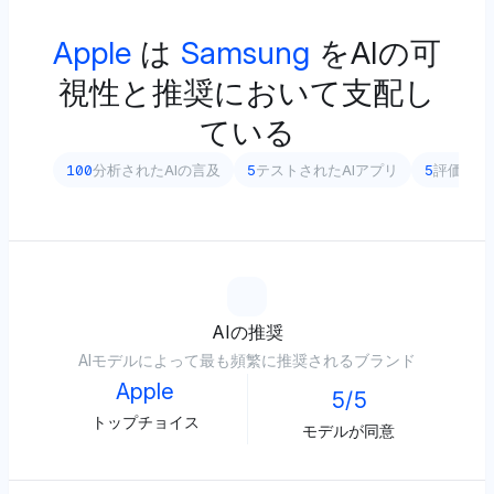
Apple
は
Samsung
をAIの可
視性と推奨において支配し
ている
100
分析されたAIの言及
5
テストされたAIアプリ
5
評価され
AIの推奨
AIモデルによって最も頻繁に推奨されるブランド
Apple
5/5
トップチョイス
モデルが同意