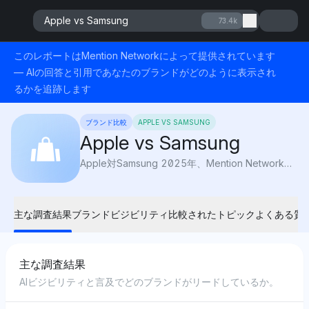
Apple vs Samsung
73.4k
このレポートはMention Networkによって提供されています
— AIの回答と引用であなたのブランドがどのように表示され
るかを追跡します
ブランド比較
APPLE VS SAMSUNG
Apple vs Samsung
Apple対Samsung 2025年、Mention Networkによる：AIの可視性は、スマートフォン時代においてどのブランドが革新、デザイン、エコシステムの力でリードしているかを明らかにします。
主な調査結果
ブランドビジビリティ
比較されたトピック
よくある質
主な調査結果
AIビジビリティと言及でどのブランドがリードしているか。