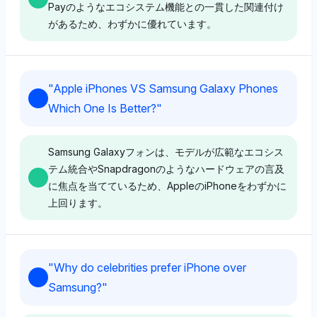
Payのようなエコシステム機能との一貫した関連付け
があるため、わずかに優れています。
Grok
"
Apple iPhones VS Samsung Galaxy Phones
GrokはAppleとSamsung Pay（それぞれ4%）に対し
Which One Is Better?
"
てバランスの取れた視点を示し、ブランドの好みよりも
決済システムのようなエコシステム要素に焦点を当てて
います。そのトーンは中立で、Android（4%）や
Samsung Galaxyフォンは、モデルが広範なエコシス
Snapdragon（1%）などの関連技術をSamsungの能力
テム統合やSnapdragonのようなハードウェアの言及
の文脈として強調しています。
に焦点を当てているため、AppleのiPhoneをわずかに
上回ります。
Deepseek
Perplexity
Deepseekも中立性を維持し、AppleとSamsung
"
Why do celebrities prefer iPhone over
Pay（それぞれ4%）に等しい可視性を与えながら、
PerplexityはAppleとSamsungの間で明確な偏見を示さ
Samsung?
"
Samsungの差別化要因としてAndroid（4%）を強調し
ず、'Apple'と'Samsung Pay'の両方が4%の可視性シ
ます。そのトーンは中立で、明確な偏りはないものの、
ェアを持っています。その中立的なトーンは、ユーザー