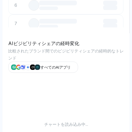
6
7
8
AIビジビリティシェアの経時変化
比較されたブランド間でのビジビリティシェアの経時的なトレ
ンド
9
すべてのAIアプリ
10
チャートを読み込み中...