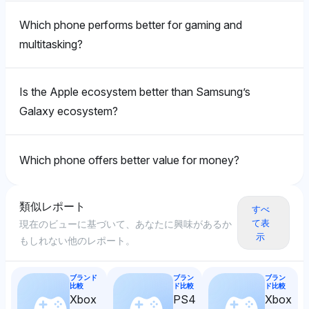
なしで表面的なデータに固執しています。
なビジネスデバイス管理ツールに焦点を当て、
Appleの4%に対してわずかに傾いていますが、
す。
Samsungの決済利便性とともに示しています。そのト
Which phone performs better for gaming and
SamsungのSmartThingsの1%の言及もあり、わずかに
ーンはビジネス環境における実用的でバランスの取れた
広いエコシステムに焦点を当てていることを示していま
multitasking?
Chatgpt
考慮を示唆しています。
す。トーンは中立のままです。
ChatGPTはAppleに4%の可視性シェアを割り当て、
Is the Apple ecosystem better than Samsung’s
Samsung Payも4%とし、SnapchatやTikTokのような
Grok
広範な技術の関連性によりAppleに対して中立からやや
Grok
Galaxy ecosystem?
前向きなトーンを持っています。具体的な理由なしに、
Grokは中立的な感情を示し、AppleとSamsung Payの
GrokはAppleとSamsung Payの両方が4%の可視性シ
iPhoneのエコシステムの魅力を有名人に暗示していま
両方が4%の可視性を持ち、Samsungの決済の利便性に
ェアを持つバランスの取れた視点を示し、
す。
Which phone offers better value for money?
焦点を当てつつ、AppleのSlack（2%）や
Snapdragon（1%）の言及がSamsungのハードウェア
Zoom（2%）のようなビジネスコミュニケーションツ
革新をわずかに示唆しています。感情のトーンは中立で
ールに対する広いエコシステムの互換性を認識していま
す。
類似レポート
すべ
す。
て表
現在のビューに基づいて、あなたに興味があるか
示
もしれない他のレポート。
Perplexity
Deepseek
PerplexityはAppleとSamsung Payの両方の可視性を
ブランド
ブラン
ブラン
DeepseekはAppleとSamsung Payの両方に4%の可視
4%ずつ示し、どちらも優先するための追加の文脈は示
比較
ド比較
ド比較
Xbox
PS4
Xbox
性を示し、中立的なトーンがAppleのビジネス向けのエ
しません。その中立的なトーンは論争に対して公平な立