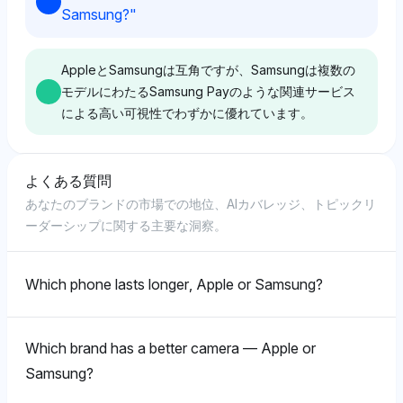
関する定性的な洞察よりも、生データを優先しているよ
PerplexityはAppleとSamsungの間で明確な偏見を示さ
Samsung?
"
ンは中立から前向きで、Samsungをより広範な接続オ
ンは中立で、強い感情よりも事実の言及を優先していま
うです。
ず、AppleとSamsung Payの両方が4%の可視性シェア
プションを提供するものとして位置づけています。
す。
を持っています。その中立的な感情はバランスの取れた
視点を反映し、iCloud（1%）やビジネスツールとして
AppleとSamsungは互角ですが、Samsungは複数の
Deepseek
のSamsung Payなどのエコシステムコンポーネントに
モデルにわたるSamsung Payのような関連サービス
Perplexity
Gemini
焦点を当てています。
による高い可視性でわずかに優れています。
DeepseekはAppleにわずかに傾き、Samsung Payの
PerplexityはAppleとSamsung Pay（それぞれ4%）に
Geminiは偏見を示さず、'Apple'と'Samsung Pay'の両
4%に対して4%の可視性シェアを持っていますが、特
対して等しい可視性を示しますが、Androidには少ない
方に4%の可視性を割り当て、'Android'も同様に、
定の有名人の好みの理由は統合しておらず、中立的なト
焦点（2%）を当て、バランスの取れたエコシステムの
Samsungのオペレーティングシステムの関連性に焦点
Gemini
よくある質問
ーンを維持しています。その焦点は広範に見え、Dolby
Chatgpt
視点を示唆します。そのトーンは中立で、ブランドの忠
を当てることを示唆します。トーンは中立で、ブランド
あなたのブランドの市場での地位、AIカバレッジ、トピックリ
Visionのような関連のない技術を含むことで、直接的な
GeminiはAppleにわずかに傾き、Samsung Payの4%に
ChatGPTはAppleとSamsungの間で明確な偏見を示さ
誠心よりも機能性に焦点を当てています。
関連データに基づいて偏りを避けています。
ーダーシップに関する主要な洞察。
ブランド比較が薄まっています。
対して4%の可視性シェアを持っていますが、その感情
ず、Appleに4%の可視性シェアを与え、Samsung Pay
は中立のままで、Samsungの決済ソリューションより
にも等しく4%を与えています。その中立的なトーン
もAppleのビジネス統合の可能性を強調しています。
は、好みに対する深い理由付けなしにバランスの取れた
Which phone lasts longer, Apple or Samsung?
Chatgpt
Gemini
視点を示唆しています。
ChatGPTはAppleとSamsungを平等に扱
GeminiはAppleとSamsung Payを4%の可視性シェアで
い、'Apple'と'Samsung Pay'の両方が4%の可視性を
Chatgpt
平等に表し、中立的なトーンでなぜ有名人がiPhoneを
Which brand has a better camera — Apple or
持っていますが、'Snapdragon'（2%）の言及は微妙
好むのかに対する明確な理由はありません。その認識は
Gemini
ChatGPTは中立的な立場を示し、AppleとSamsung
Samsung?
にSamsungのハードウェア革新を示唆しています。ト
深みを欠き、エコシステムやユーザー体験に関する洞察
Payの両方が4%の可視性を持ち、Jamf（4%）のよう
GeminiはSamsung Payが4%の可視性シェアを持ち、
ーンは中立で、ブランドの言及を好みを超えて強調しま