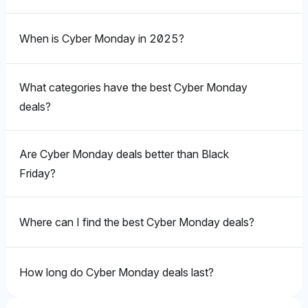
ルを披露しています。
焦点を当て、サイバーマンデーをデータに基づいた節約
データ駆動の小売のつながりを強調しています。
ガジェットなど、需要の高いサイバーマンデーアイテム
Chatgpt
のための主要なイベントと描写しています。ポジティブ
との強い関係によるものです。感情のトーンはポジティ
When is Cyber Monday in 2025?
な感情は、他のセールイベントと比べてより深い割引を
ChatGPTは、Shop.org（3.3%の可視性）とナショナ
ブで、人気の消費者電子機器やゲームブランドに焦点を
信頼する自信を示唆しています。
ル・リテール・フェデレーション（1.7%）に傾くこと
Chatgpt
当てています。
で、サイバーマンデーをそのアイデンティティを形成し
ChatGPTは、サイバーマンデーという言葉を作り出す
What categories have the best Cyber Monday
た基盤的な組織と関連付けています。トーンはニュート
歴史的な役割のために、ナショナル・リテール・フェデ
deals?
Perplexity
ラルからポジティブで、歴史的及び制度的意義に焦点を
Gemini
レーション（3.3%）とともにShop.orgを5%の可視性
当てています。
Perplexityは、具体的な商品ブランドとしてKitchenAid
シェアで強調しています。ポジティブなトーンは、オン
Geminiは、LEGOとSonyをそれぞれ3.3%の可視性シェ
やBosch（それぞれ1.7%）に傾き、ツールやプラット
ラインショッピングイベントへのこれらの組織の貢献へ
Are Cyber Monday deals better than Black
アで優先し、サイバーマンデーの主要な購買として玩具
フォームには言及せず、サイバーマンデーがブランド固
の熱意を反映しています。
とエレクトロニクスに焦点を当てています。トーンはニ
Friday?
有のディールを提供しているが、ディールの質に関する
ュートラルで、強い偏りなしにトレンド商品カテゴリの
広範な文脈が欠けていることを示唆しています。ニュー
均等な見解を示しています。
トラルなトーンは、ディールがより良いかどうかに対す
Perplexity
Where can I find the best Cyber Monday deals?
る強い立場がないことを示しています。
Perplexityは、ナショナル・リテール・フェデレーショ
Perplexity
ンを3.3%の可視性シェアで支持し、サイバーマンデー
How long do Cyber Monday deals last?
の小売における重要性に結び付けており、Walmartや
Perplexityは、LEGOを3.3%の可視性シェアで強調し、
Deepseek
eBayのような小売業者にも言及しています。トーンは
NintendoやPlayStation 5などのゲーム製品と共に、玩
Deepseekは、DysonやVitamix（それぞれ1.7%）のよ
ニュートラルで、イベントとの均衡の取れた関連に焦点