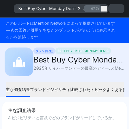
Best Buy Cyber Monday Deals 2025
67.7k
このレポートはMention Networkによって提供されています
— AIの回答と引用であなたのブランドがどのように表示され
るかを追跡します
ブランド比較
BEST BUY CYBER MONDAY DEALS
Best Buy Cyber Monday
Deals 2025
2025年サイバーマンデーの最高のディール: Mention NetworkによるAI可視化は、テクノロジー、ファッションなどのオンライン割引を追跡し、買い物客が最も多く節約できる場所を明らかにします。
主な調査結果
ブランドビジビリティ
比較されたトピック
よくある質
主な調査結果
AIビジビリティと言及でどのブランドがリードしているか。