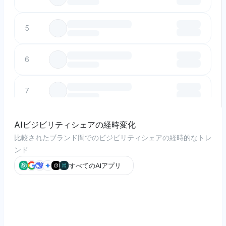
5
6
7
8
AIビジビリティシェアの経時変化
比較されたブランド間でのビジビリティシェアの経時的なトレ
ンド
9
すべてのAIアプリ
10