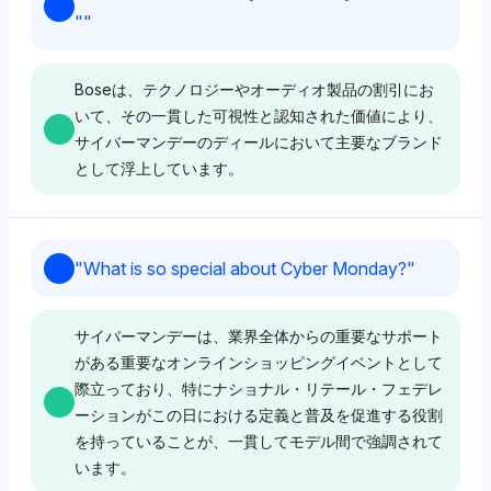
"
"
Boseは、テクノロジーやオーディオ製品の割引にお
いて、その一貫した可視性と認知された価値により、
サイバーマンデーのディールにおいて主要なブランド
として浮上しています。
Gemini
"
What is so special about Cyber Monday?
"
Geminiは、ボーズ、メイシーズ、レノボをそれぞれ5%
の高い可視性シェアで強調しており、これはおそらく彼
サイバーマンデーは、業界全体からの重要なサポート
らの強力なサイバーマンデーのエレクトロニクスやアパ
がある重要なオンラインショッピングイベントとして
レルの割引によるものです。感情のトーンはポジティブ
際立っており、特にナショナル・リテール・フェデレ
で、信頼できるブランドとセール情報サイトである
ーションがこの日における定義と普及を促進する役割
Slickdealsを通じたアクセス可能な節約に焦点を当てて
を持っていることが、一貫してモデル間で強調されて
います。
います。