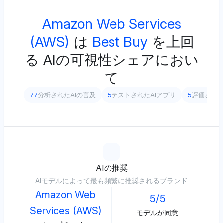
Amazon Web Services
(AWS)
は
Best Buy
を上回
る
AIの可視性シェアにおい
て
77
分析されたAIの言及
5
テストされたAIアプリ
5
評価され
AIの推奨
AIモデルによって最も頻繁に推奨されるブランド
Amazon Web
5/5
Services (AWS)
モデルが同意