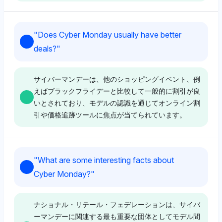
Deepseek
Deepseek
Deepseekは、Slickdeals、DealNews、AWSのような
"
Does Cyber Monday usually have better
ディール情報サイトやテクノロジープラットフォームを
Deepseekは、ナショナル・リテール・フェデレーショ
deals?
"
好み、サイバーマンデーに向けた可視性シェアは最大
ン（NRF）を3.3%の可視性シェアで支持しており、こ
5%に達し、ユーザーのアクセスのしやすさや価格比較
れはおそらくサイバーマンデーを主要なショッピングイ
ツールを強調しています。トーンはニュートラルで、特
ベントとして確立する権威ある役割によるものです。ト
サイバーマンデーは、他のショッピングイベント、例
定の小売業者よりもプラットフォームに重きを置き、エ
ーンはニュートラルで、誇大な宣伝ではなく業界の影響
えばブラックフライデーと比較して一般的に割引が良
コシステムの利用価値に焦点を当てています。
に関する事実に焦点を当てています。
いとされており、モデルの認識を通じてオンライン割
引や価格追跡ツールに焦点が当てられています。
Perplexity
Gemini
Gemini
PerplexityはAppleに5%の可視性シェアを傾けてお
Geminiは、サイバーマンデーの商品の特定のディール
"
What are some interesting facts about
り、おそらくそのプレミアムテクのディールのためです
やショッピングへのアクセスを強調しながら、各1.7%
Geminiは、HoneyやKeepa（それぞれ3.3%の可視性）
Cyber Monday?
"
が、ローズやナイキのような様々な小売業者も広範なカ
の可視性を持つKitchenAidとWhirlpoolの消費者向けブ
および主要ブランドであるAmazon Web
テゴリーのカバレッジのために言及しています。感情の
ランドに焦点を移しています。トーンはポジティブで、
Services（3.3%）のようなツールを強調しており、サ
トーンはポジティブで、セクター間のターゲットを絞っ
具体的な小売機会に関する期待が反映されています。
イバーマンデーのディールが価格追跡や割引集約プラッ
ナショナル・リテール・フェデレーションは、サイバ
たサイバーマンデーオファーへの楽観主義を反映してい
トフォームによって強化されているとの認識を示唆して
ーマンデーに関連する最も重要な団体としてモデル間