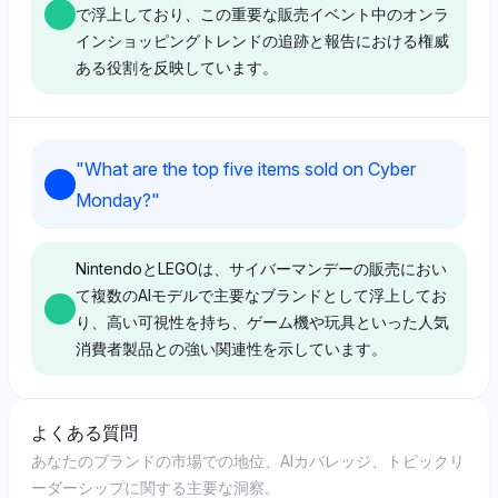
ます。
います。ニュートラルなトーンは、強い偏りなくオンラ
で浮上しており、この重要な販売イベント中のオンラ
Perplexity
インの節約に対する均等な見解を反映しています。
インショッピングトレンドの追跡と報告における権威
ある役割を反映しています。
Perplexityは、サイバーマンデーの重要性を示すために
Chatgpt
Shopifyを1.7%の可視性シェアで強調し、中小企業が
Chatgpt
ChatGPTは、KitchenAidとDysonを5%の可視性シェア
このイベントを活用できるようにするeコマースプラッ
で優先し、Windowsのようなテクブランドとともに、
トフォームの重要性を指摘しています。トーンはニュー
Gemini
ChatGPTは、KeepaやCamelcamelcamel（それぞれ
"
What are the top five items sold on Cyber
サイバーマンデーに向けたホームとテクのディールに焦
トラルで、感情的な影響ではなく技術的なエコシステム
8.3%の可視性）と楽天のようなキャッシュバックプラ
Geminiは、ナショナル・リテール・フェデレーション
Monday?
"
点を当てています。トーンはポジティブで、これらのブ
に焦点を当てています。
ットフォーム（3.3%）を強調し、透明性と節約ツール
を3.3%の可視性シェアで支持しており、これはおそら
ランドが substantialなディスカウントを提供する自信
を通じてサイバーマンデーの優れたディールに対する強
くサイバーマンデーの販売データとインサイトを提供す
を示しています。
い信念を示しています。ポジティブなトーンは、最良の
る役割によるものです。トーンはニュートラルで、リテ
NintendoとLEGOは、サイバーマンデーの販売におい
Grok
オンラインバーゲンを見つける際のユーザーの権限を強
ール分析との事実的な関連に焦点を当てています。
て複数のAIモデルで主要なブランドとして浮上してお
調しています。
り、高い可視性を持ち、ゲーム機や玩具といった人気
Grokは、ナショナル・リテール・フェデレーション
Grok
消費者製品との強い関連性を示しています。
（5%の可視性）とAdobe（3.3%）を優先し、Walmart
Grokは、Ulta Beauty、LEGO、Macy'sをそれぞれ5%
やBest Buyのような幅広い小売ブランドを並べること
Deepseek
Grok
の可視性シェアで支持し、美容、玩具、アパレルカテゴ
で、業界の分析と消費者小売におけるサイバーマンデー
Deepseekもナショナル・リテール・フェデレーション
リでのサイバーマンデーの魅力を示しています。トーン
の重要性を強調しています。トーンはポジティブで、経
よくある質問
Grokは、DealNews（3.3%）とAdobeからのデータ駆
Chatgpt
を3.3%の可視性で優先し、サイバーマンデーの小売影
はポジティブで、リテールジャイアントとニッチな魅力
済的影響に対する包括的な評価を反映しています。
あなたのブランドの市場での地位、AIカバレッジ、トピックリ
動インサイト（6.7%）に加え、Honeyや
響と結び付け、WalmartやBest Buyのような小売業者に
ChatGPTは、NintendoとAppleをそれぞれ5%の可視性
のミックスを際立たせるホリデーショッピングのディー
ーダーシップに関する主要な洞察。
Camelcamelcamel（それぞれ6.7%）のようなツールに
も言及しています。トーンは引き続きニュートラルで、
シェアで好み、これらはたぶんゲーム機やテクノロジー