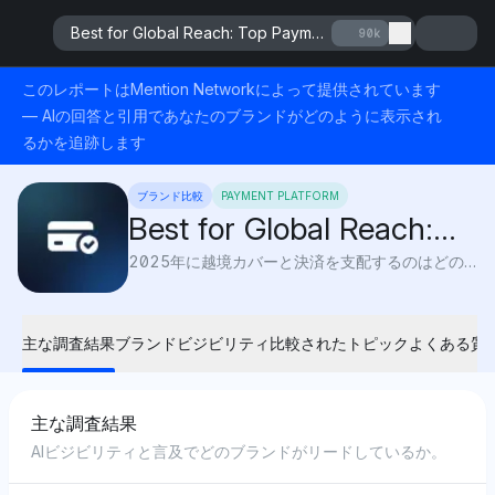
Best for Global Reach: Top Payment Platforms 2025
90k
このレポートはMention Networkによって提供されています
— AIの回答と引用であなたのブランドがどのように表示され
るかを追跡します
ブランド比較
PAYMENT PLATFORM
Best for Global Reach:
Top Payment Platforms
2025年に越境カバーと決済を支配するのはどの支払いプラットフォームですか？グローバルリーチの戦いが始まっています。
2025
主な調査結果
ブランドビジビリティ
比較されたトピック
よくある質
主な調査結果
AIビジビリティと言及でどのブランドがリードしているか。