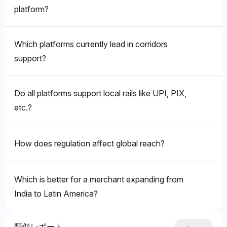
しに既知のプラットフォームを優先しています。
ップよりも物理的インフラに焦点を当てていることを示
platform?
Chatgpt
唆しています。その認識は、グローバルリーチが輸送コ
Grok
ChatGPTはPayPalに4.3%の可視性シェアで強く支持を
ンテクストにおいてパートナーシップよりも所有のレー
GrokはStripeとPayPalの両方を3.0%の可視性シェアで
寄せ、AdyenとStripeは4%で、グローバルな決済ネッ
Gemini
ルにより結びついていることを暗示しています。
Which platforms currently lead in corridors
支持し、ポジティブなトーンで金融取引における彼らの
トワークを持つプラットフォームに対してポジティブな
GeminiはAdyen、Stripe、PayPal（すべて3%）に対し
support?
重要な存在を強調しています。彼は彼らの規制コンプラ
トーンを反映していますが、価格はリーチではなく取引
て傾いていますが、アフリカにおける関連性のために
イアンスの負担が、彼らのグローバルなリーチと複数の
効率に結びついていることを示唆しています。運営の焦
Gemini
Flutterwave (2.3%) を認め、インドやアフリカのよう
法域における厳格な金融監視への露出に起因して最も急
点が地域のカバレッジを超えてコストの利点において優
な多様な市場でのローカライズされたソリューションを
Do all platforms support local rails like UPI, PIX,
GeminiはGoogleとUPSをそれぞれ3%の可視性で優先
速に成長していると認識しています。
越していることを暗示しています。
持つプラットフォームに対してポジティブなトーンを反
し、テクノロジーと物流の巨人に対してポジティブな感
etc.?
映しています。
情を持ち、グローバルリーチを所有のデジタルインフラ
（例：Google）と物流におけるハイブリッドパートナ
Gemini
ーシップモデル（例：UPSおよびDHLは2%）を通じて
How does regulation affect global reach?
GeminiはAmazon Web Services (AWS) を2.3%の可視
Perplexity
の見方を示しています。彼はグローバルリーチを所有の
性シェアで優先し、グローバルリーチを革新エコシステ
レールと相補的なセクターにおける戦略的アライアンス
PerplexityはAdyen、Stripe、PayPal（すべて2.3%）
ムに結び付けるポジティブなトーンを持っていますが、
のバランスと見なしています。
Which is better for a merchant expanding from
に焦点を当て、ブラジル特有のカバレッジのために
価格に関しては中立で、コストはサービスの差別化によ
India to Latin America?
EBANX (2.3%) に言及し、グローバルプラットフォー
って駆動されていると示唆しています。彼はリーチを強
ムの価値を示しながら、アフリカやインドを優先せずに
みと見なしていますが、直接的な価格のレバーとは見な
Deepseek
ローカルプレーヤーを認識する中立的なトーンを示して
していません。
類似レポート