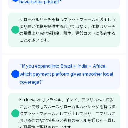
have better pricing?
"
識を暗示しています。トーンはポジティブで、彼らの優
対してバランスが取れた低い可視性シェアを示し、各
位性への自信を反映しています。
1.3%で特定の支持がない中立的なトーンを維持してい
ます。その認識は、規制の負担が決済プラットフォーム
グローバルリーチを持つプラットフォームが必ずしも
とソーシャルメディアの間で配分されていることを示唆
より良い価格を提供するわけではなく、価格はリーチ
Perplexity
しており、コンプライアンス課題の特定のリーダーを強
の規模よりも地域戦略、競争、運営コストに依存する
調していません。
ことが多いです。
PerplexityはStripe (3%) とPayPal (3%) に対して同等
の可視性を示し、多様な通貨とレールのサポートにおけ
る彼らの能力についてバランスの取れた見方を示してい
Chatgpt
ます。これは広範な採用に起因する可能性があります。
Grok
"
If you expand into Brazil + India + Africa,
そのトーンは中立で、強い偏りなしに可視性に焦点を当
ChatGPTはStripeとPayPalの両方に対して8.3%の可視
GrokはAmazon Web Services (AWS) に2.6%の可視
which payment platform gives smoother local
てています。
性シェアを強く支持しており、グローバルな決済エコシ
性シェアを付与し、グローバルインフラによる優位性の
coverage?
"
ステムにおける彼らの優位性に対してポジティブなトー
認識を示唆していますが、価格に関しては中立的で、リ
ンを反映しています。彼らの規制コンプライアンスの負
ーチがコストの優位性を保証するものではないことを示
Deepseek
担が最も急速に成長していると認識しています。これは
しています。そのトーンは中立で、価格の明示的な利点
Flutterwaveはブラジル、インド、アフリカへの拡張
彼らの広範な国際的な運営と、彼らがナビゲートしなけ
なしにスケールに焦点を当てています。
DeepseekはPayPal (3%) とStripe (2.6%) にわずかに
において最もスムーズなローカルカバレッジを持つ決
ればならない金融規制の複雑さに起因しています。
優先的な姿勢を示し、Wise (2.6%) と並んで、革新と
済プラットフォームとして浮上しており、アフリカに
採用に結びついた通貨とレールサポートにおけるバラン
おける強力な地域焦点と複数のモデルを通じた一貫し
スの取れた強さの認識を示唆しています。トーンは中立
Deepseek
た可視性に駆動されています。