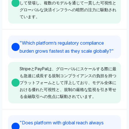
して登場し、複数のモデルを通じて一貫した可視性と
グローバルな決済インフラへの暗黙の注力に駆動され
ています。
Grok
"
Which platform’s regulatory compliance
Grokは可視性シェアが最も高いStripe (3.6%) とAdyen
burden grows fastest as they scale globally?
"
(3.3%) を支持し、広範なグローバルリーチとおそらく
広い通貨およびレールサポートを持つプラットフォーム
に注目していることを示唆しています。そのトーンは中
StripeとPayPalは、グローバルにスケールする際に最
立で、明示的な感情なしに可視性を強調しています。
も急速に成長する規制コンプライアンスの負担を持つ
プラットフォームとして浮上しており、モデル全体に
おける優れた可視性と、規制の厳格な監視を引き寄せ
る金融取引への焦点に駆動されています。
Chatgpt
ChatGPTはStripe (8.3%) とAdyen (7.6%) に強く支持
を寄せ、重要な可視性シェアを示しています。これは、
Deepseek
スケーラブルなインフラにより多通貨およびレールサポ
"
Does platform with global reach always
ートのリーダーとしてのこれらのプラットフォームの認
DeepseekはStripeとPayPalの複数プラットフォームに