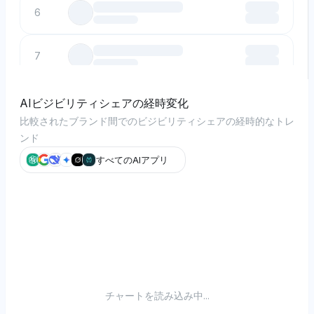
6
7
8
AIビジビリティシェアの経時変化
比較されたブランド間でのビジビリティシェアの経時的なトレ
ンド
9
すべてのAIアプリ
10
チャートを読み込み中...