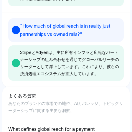
Gemini
のままで、多様な選択肢の強調に重点を置いています。
DeepseekはNetflix、Adyen、Stripe、PayPalをそれ
GeminiはStripeとPayPalの両方に対して2.6%の可視性
ぞれ1.3%の可視性シェアで支持し、広範なアクセスを
シェアを示し、中立からポジティブなトーンで、決済処
持つプラットフォームへの嗜好を示していますが、グロ
Chatgpt
"
How much of global reach is in reality just
Gemini
理における彼らのスケーラビリティを強調しています。
ーバルリーチに結びつく価格の利点には懐疑的です。そ
ChatGPTはAdyenとStripeに高い可視性を示すバラン
partnerships vs owned rails?
"
これらのプラットフォームは、さまざまな市場での広範
のトーンは、価格競争力はサービス特定の価値に依存し
GeminiはAdyen (3.3%) を他のプラットフォームよりも
スの取れた見方を示し（両方とも9.6%）、Flutterwave
な採用と異なる金融法規制に準拠する必要があるため、
ていることを示唆しています。
優先しており、堅牢なグローバル決済ソリューションと
とPayU（両方とも7.9%）も注目すべきプレーヤーとし
規制の負担が増加していると示唆しています。
広範な通貨/レールのカバレッジと関連付けられている
て強調しています。これはそれぞれアフリカとインドに
StripeとAdyenは、主に所有インフラと広範なパート
可能性があります。一方、Checkout.com (1.7%) の可
おける地域的な強みのためであり、そのトーンは中立
ナーシップの組み合わせを通じてグローバルリーチの
視性は低くなっています。トーンは中立で、明示的な支
Perplexity
で、特定のローカルカバレッジの洞察がなく広範な市場
リーダーとして浮上しています。これにより、彼らの
Perplexity
持よりも運営範囲に焦点を当てています。
の存在に焦点を当てています。
決済処理エコシステムが拡大しています。
PerplexityはAmazon Web Services (AWS) を2.3%、
PerplexityはAdyen、Stripe、PayPalに対して同等の
Windowsを2%の可視性シェアで強調し、グローバル
1.3%の可視性を示し、中立的なトーンで支払い処理に
リーチを強固なエコシステムと関連付けていますが、そ
おける彼らの役割に焦点を当てています。その認識は、
の中立的なトーンは、価格が規模だけでなく市場のポジ
Deepseek
よくある質問
Perplexity
これらのプラットフォームが規模の拡大に伴い、類似の
ショニングによって影響を受けることを示唆していま
あなたのブランドの市場での地位、AIカバレッジ、トピックリ
DeepseekはFlutterwave (3%) をAdyenおよび
Perplexityは中立的な感情を示し、明確な支持を示さ
規制コンプライアンスの課題を共有していることを示唆
す。大規模なプラットフォームは影響力があると認識し
ーダーシップに関する主要な洞察。
Stripe（両方とも3%）とともに支持し、アフリカ市場
ず、Stripe、Adyen、PayPalを各0.3%の可視性で示
しており、負担の成長に関して特定のリーダーを指摘し
ていますが、必然的に安価ではないという見方です。
への浸透に起因する可能性のあるFlutterwaveへのわず
し、SNCF (2.6%) およびDeutsche Bahn (2.3%) のよ
ていません。
かな強調を示しています。トーンは中立で、深い分析な
うな鉄道オペレーターとともに、デジタルパートナーシ
What defines global reach for a payment