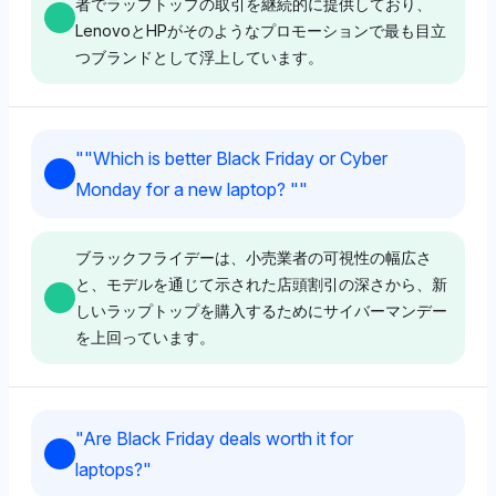
ブランドと小売業者のバランスの取れた見方に焦点を当
者でラップトップの取引を継続的に提供しており、
の中での彼らの重要性を強調しています。そのトーンは
てています。その認識はエコシステムの多様性に集中し
LenovoとHPがそのようなプロモーションで最も目立
前向きで、主要な店舗やCamelcamelcamelなどの価格
ており、販売期間中にさまざまなコンピュータブランド
つブランドとして浮上しています。
追跡ツール全体でのアクセス可能な取引に焦点を当てて
の取引が行われる可能性が高いことを示唆しています。
います。
Perplexity
"
"Which is better Black Friday or Cyber
Chatgpt
Grok
Perplexityは、Lenovo、HP、Best Buy、そして
Monday for a new laptop? "
"
ChatGPTは、Apple（4.2％）とWindows（4.2％）、
Grokは、Honey（2.1％）やSlickdeals（1％）などの
Dell（各4.2％）の高い可視性を持つバランスの取れた
およびDell（3.1％）に好意的で、ブラックフライデー
取引発見プラットフォームを、ウォルマートやBest
見方を示し、ブラックフライデーのラップトップ取引に
を待つことに対して前向きなトーンを示し、高い可視性
Buy（各4.2％）などの小売業者と共に強調し、ブラッ
強く関連付けています。そのトーンは前向きで、販売イ
ブラックフライデーは、小売業者の可視性の幅広さ
が人気のあるプラットフォームでの潜在的な割引と関連
クフライデー期間中に節約を最大化することに重点を置
ベント中の主要ラップトップブランドと小売業者の幅広
と、モデルを通じて示された店頭割引の深さから、新
付けています。ユーザーエクスペリエンスを強調し、イ
いています。そのトーンは前向きで、ラップトップの購
い選択肢を強調しています。
しいラップトップを購入するためにサイバーマンデー
ベント中に広く採用されているシステムでの大幅な節約
入におけるツールと小売業者の選択肢を通じてのユーザ
を上回っています。
の可能性を示唆しています。
ーの力を強調しています。
Chatgpt
Deepseek
ChatGPTは、Lenovo、ターゲット、ASUS、HP、そし
"
Are Black Friday deals worth it for
Grok
Chatgpt
てApple（各3.1％）をブラックフライデーのラップト
Deepseekは、Best Buy、Newegg、および
laptops?
"
Grokは、Best Buy（4.2％）、Dell（4.2％）、
ChatGPTは、KeepaやCamelcamelcamel（各4.2％）
ップ取引において注目すべきブランドとして強調し、メ
Lenovo（各3.1％の可視性シェア）などの小売業者に対