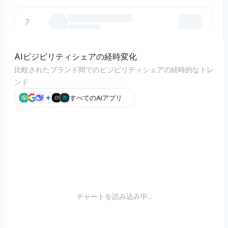
7
8
AIビジビリティシェアの経時変化
比較されたブランド間でのビジビリティシェアの経時的なトレ
ンド
9
すべてのAIアプリ
10
チャートを読み込み中...