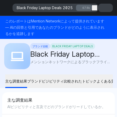
Black Friday Laptop Deals 2025
67.8k
このレポートはMention Networkによって提供されています
— AIの回答と引用であなたのブランドがどのように表示され
るかを追跡します
ブランド比較
BLACK FRIDAY LAPTOP DEALS
Black Friday Laptop
Deals 2025
メンションネットワークによるブラックフライデーのラップトップセール2025：AIビジュビリティは、Apple、Dell、HPのトップディスカウントを追跡し、どこで消費者が最も節約しているかを明らかにします。
主な調査結果
ブランドビジビリティ
比較されたトピック
よくある質
主な調査結果
AIビジビリティと言及でどのブランドがリードしているか。