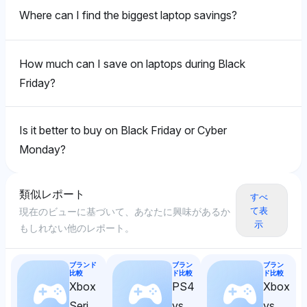
Dell（各3.1％）などのラップトップブランドに対して
ドを小売大手と組み合わせています。その前向きなトー
Buy（3.1％）などの小売業者やHP（3.1％）などのブラ
Perplexityは、Best Buyなどの小売業者と共にLenovo
Where can I find the biggest laptop savings?
バランスの取れた見方を示し、広範な取引によりブラッ
ンは、主要な小売およびテクノロジーエコシステムを通
ンドを強調し、この期間中のラップトップに対するより
やHPなどのブランドを好み、特定の店舗での強力なブ
クフライデーが強力な機会であることを示唆していま
じた取引のアクセス可能性への楽観を示唆しています。
強力な対面取引を示唆しています。そのトーンは中立
ラックフライデーの割引に対する信念を示しています。
す。そのトーンは中立から前向きで、特定の小売業者や
で、小売業者の可用性に焦点を当てていますが、明示的
How much can I save on laptops during Black
そのトーンは前向きで、ラップトップのための小売専用
ツールの推薦に対して多様性に焦点を当てています。
なイベントの比較にはあまり触れていません。
の取引に焦点を当てています。
Friday?
Gemini
Geminiは、Lenovo、Windows、Acer、そして
Gemini
Is it better to buy on Black Friday or Cyber
Newegg（各4.2％）を優先し、ブラックフライデーの
Chatgpt
取引のためのラップトップブランドとテクノロジー特化
Monday?
Geminiは、Honey（3.1％）や
ChatGPTは、Lenovo、ASUS、HPを強調し、Honeyな
の小売業者の組み合わせに焦点を当てています。そのト
Camelcamelcamel（3.1％）などのオンライン特化のツ
どの取引発見ツールにも言及しており、ブラックフライ
ーンは前向きで、イベント中の技術購入のためのアクセ
ールに対する高い可視性を示し、サイバーマンデーに対
デーの取引は戦略的な買い物と組み合わせると価値があ
類似レポート
ス可能な取引と使いやすいプラットフォームを強調して
すべ
する優先を指摘し、ブラックフライデー後のラップトッ
ることを示唆しています。そのトーンは中立から前向き
て表
現在のビューに基づいて、あなたに興味があるか
います。
プでのオンライン価格追跡と取引の方が良いことを示唆
で、ブランドの可視性と消費者の力のバランスを取って
示
もしれない他のレポート。
しています。そのトーンはデジタルショッピングエコシ
います。
ステムに対して前向きです。
ブランド
ブラン
ブラン
比較
ド比較
ド比較
Gemini
Xbox
PS4
Xbox
Grok
Series
vs
vs
Geminiは、Neweggやターゲットなどの小売業者と共