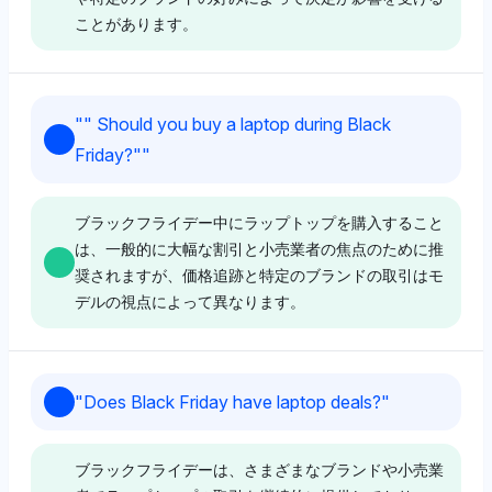
ことがあります。
Deepseek
"
" Should you buy a laptop during Black
Deepseekは、Newegg（4.2％の可視性）、Best
Friday?"
"
Buy（4.2％）、およびCamelcamelcamel（4.2％）な
どの小売業者を強調し、有名な店舗での潜在的な節約の
ためにブラックフライデーを待つことに対して前向きな
ブラックフライデー中にラップトップを購入すること
トーンを示しています。ブラックフライデーをコンピュ
は、一般的に大幅な割引と小売業者の焦点のために推
ータ取引の重要な機会と見なしており、アクセス可能性
奨されますが、価格追跡と特定のブランドの取引はモ
と取引発見に焦点を当てています。
デルの視点によって異なります。
Perplexity
Gemini
"
Does Black Friday have laptop deals?
"
Perplexityは、Best Buy（3.1％）、Dell（3.1％）、お
Geminiは、ターゲット、ウォルマート、そしてブラッ
よびLenovo（3.1％）を強調し、ブラックフライデーを
クフライデーのラップトップ購入のためのBest
待つことに対して中立から前向きなトーンを示し、主要
ブラックフライデーは、さまざまなブランドや小売業
Buy（各4.2％の可視性シェア）を好み、取引の可用性