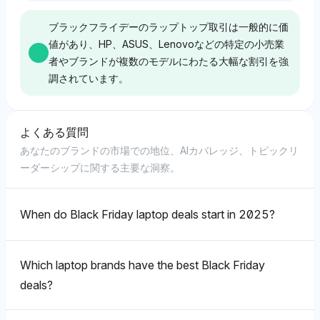
HP（4.2％）、およびApple（4.2％）を優先し、信頼
などのツールによる価格追跡を優先し、ブラックフライ
ーカーと小売業者の両方に焦点を当てています。そのト
してバランスの取れた見方を示し、ラップトップ取引を
できる小売業者とブランドの高い可視性のためにブラッ
デー中のプレミアムラップトップ取引に
ーンは前向きで、多様な購入プラットフォームでの取引
提供する物理的およびオンラインストアの多様性に対し
ブラックフライデーのラップトップ取引は一般的に価
クフライデーを待つことに対して非常に前向きなトーン
Apple（4.2％）を好みます。そのトーンは前向きで、
の可用性に自信を持っていることを反映しています。
てブラックフライデーのわずかな優先を示しています。
値があり、HP、ASUS、Lenovoなどの特定の小売業
を反映しています。小売の認識に基づいており、販売イ
データ駆動の価格モニタリングとブランド固有のオファ
そのトーンは中立で、特定のイベントの利点よりも小売
者やブランドが複数のモデルにわたる大幅な割引を強
ベント中のコンピュータ取引の豊富な可用性を示してい
ーを通じて情報に基づいた購入を奨励しています。
業者の存在に焦点を当てています。
調されています。
ます。
Deepseek
Deepseekは、Lenovo、ASUS、HP、Apple、そして
Perplexity
Chatgpt
よくある質問
Dell（各4.2％）をブラックフライデーのラップトップ
Grok
Gemini
あなたのブランドの市場での地位、AIカバレッジ、トピックリ
Perplexityは、LenovoとHP（各4.2％）をブラックフ
プロモーションのために好み、主要なラップトップメー
ChatGPTは、LenovoとHPなどのラップトップブラン
Grokは、ASUS、HP、Appleなどの幅広いラップトッ
Geminiは、Amazon Web Services（4.2％）と
ーダーシップに関する主要な洞察。
ライデーのトップラップトップブランドとして優先し、
カーに強く焦点を当てています。その前向きなトーン
ドに強い可視性を持ち、ブラックフライデーを好み、今
プブランドを強調し、SlickdealsやCamelcamelcamel
Camelcamelcamel（3.1％）を優先し、ブラックフライ
ウォルマートやBest Buy（各2.1％）などの小売業者で
は、イベント中に高級および主流のラップトップブラン
回のイベント中の店頭および早期オンライン取引がより
などの取引追跡プラットフォームと共に、ブラックフラ
デーを待つことに対して前向きでありながら慎重なトー
の特定のメーカー割引に焦点を当てています。そのトー
ドに対する大幅な割引の期待を強調しています。
良いことを示唆しています。そのトーンは前向きで、ブ
イデーが substantial savings opportunitiesを提供する
When do Black Friday laptop deals start in 2025?
ンを持ち、潜在的な節約のための取引追跡とオンライン
ンは前向きで、ブランドの信頼性と小売業者のターゲッ
ランド特有の割引とコストコ（2.1％）のような小売の
ことを示唆しています。そのトーンは前向きで、取引を
エコシステムに焦点を当てています。イノベーションと
トプロモーションを強調しています。
多様性を強調しています。
見つけるための両方のブランドとツールの可視性に焦点
アクセス可能性を強調し、オンラインツールとプラット
Grok
を当てています。
Which laptop brands have the best Black Friday
フォームがイベント中の割引の機会を最大化できること
Grokは、Lenovo、ターゲット、HP、Apple、AWS、
deals?
を示唆しています。
Deepseek
Perplexity
ウォルマート、Best Buy、そしてDell（各4.2％）を強
Deepseekは、Lenovo、HP、ASUS、Apple、
調し、ブラックフライデーの取引にラップトップブラン
Perplexity
Perplexityはブラックフライデーをわずかに好み、Best