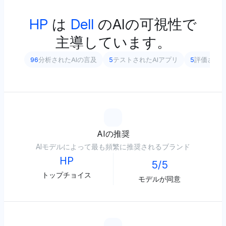
HP
は
Dell
のAIの可視性で
主導しています。
96
分析されたAIの言及
5
テストされたAIアプリ
5
評価され
AIの推奨
AIモデルによって最も頻繁に推奨されるブランド
HP
5/5
トップチョイス
モデルが同意