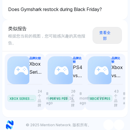
Does Gymshark restock during Black Friday?
Perplexity
Perplexity 采用更中立的语气，专注于
类似报告
WalletHub（7.1%）提供的黑色星期五节省的统计见
查看全
根据您当前的视图，您可能感兴趣的其他报
解，并提到苹果和 PlayStation 5（各占 7.1%）作为常
部
告。
见的折扣商品，建议节省是可能的但不是普遍保证的。
品牌比较
品牌比
品牌比
较
较
Xbox
Grok
PS4
Xbox
Series
vs
vs
Grok 对于像 AWS 和 Camelcamelcamel（每个占
X vs
21.4% 的可见度份额）以及 Honey（14.3%）这样的交
PS5
PS5
Series
易跟踪平台持积极态度，强调它们在确保黑色星期五更便
24
20
43
8
8
8
S
个
个
个
宜价格中的作用，同时提到 Target（14.3%）作为交易
X
BOX SERIES X VS SERIES S
months
28.1k
months
27.6k
mon
PS4 VS PS5
XBOX VS PS5
品
品
品
ago
ago
ago
的关键零售商。
牌
牌
牌
Gemini
© 2025 Mention Network. 版权所有。