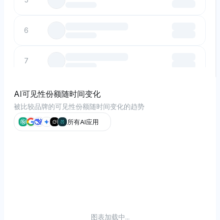
6
7
8
AI可见性份额随时间变化
被比较品牌的可见性份额随时间变化的趋势
9
所有AI应用
10
图表加载中...