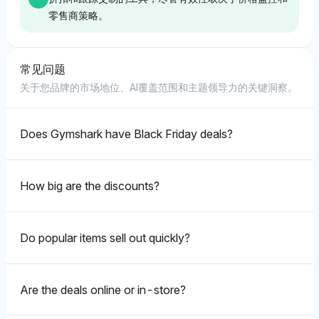
零售商策略。
常见问题
Deepseek
关于您品牌的市场地位、AI覆盖范围和主题领导力的关键洞察。
Deepseek 倾向于使用像 Honey、AWS 和
Camelcamelcamel（每个占 21.4% 的可见度份额）这
样的工具来跟踪黑色星期五的交易，积极的语气强调它们
Does Gymshark have Black Friday deals?
在寻找更便宜价格中的实用性，同时提到像沃尔玛和百思
买（各占 7.1%）这样的零售商具体销售。
How big are the discounts?
Chatgpt
ChatGPT 同样强调交易跟踪工具，如 Honey、AWS、
Do popular items sell out quickly?
Keepa 和 Camelcamelcamel（每个占 21.4% 的可见度
份额），显示出对黑色星期五节省的积极情绪，同时也提
到像 Target（7.1%）这样的零售商以及苹果和小米（各
Are the deals online or in-store?
占 14.3%）的品牌特定交易作为经济实惠的选择。