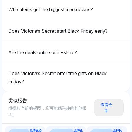
Xbox Series X (1%) 的关注较少，表明更倾向于更广泛
Grok
What items get the biggest markdowns?
Gemini
的科技生态系统，而非具体的黑色星期五交易。其情感语
Chatgpt
Grok 倾向于黑色星期五购物，其对零售商如塔吉特和沃
气是中性的，缺乏对任何单一产品类别的强烈强调。
Gemini 展示了一个平衡的观点，品牌如家得宝、梅纳德
尔玛（各 3%）的可见性很高，暗示在当天对像
ChatGPT 偏爱网络星期一，专注于价格跟踪工具如
和维多利亚的秘密（各0.5%）采用中性基调，关注黑色
PlayStation 5 这样的热门商品会有更好的交易。其情感
Keepa（2%）和 Camelcamelcamel（2%），以及亚
Does Victoria’s Secret start Black Friday early?
星期五销售的多种产品类别。它将这些品牌视为提供针对
语气对特定活动折扣持积极态度。
马逊网络服务（2%），表明强调在线交易的寻找。其积
性折扣，通常在15%-40%之间，具体取决于行业。
极的基调强调了通过数字工具获取更好价格的可达性和用
户赋权。
Are the deals online or in-store?
Gemini
Gemini 展示了一个平衡观点，亚马逊网络服务和
Does Victoria’s Secret offer free gifts on Black
Gemini
Camelcamelcamel（各 3%）的可见性强，表明其在黑
Friday?
色星期五之前的跟踪，同时也承认塔吉特和沃尔玛（各
Gemini 展示了平衡的观点，但略微偏爱网络星期一，提
1.5%）在黑色星期五的交易。其情感语气中性，权衡了
供了对 Honey（1%）和 Camelcamelcamel（1%）等
两种选择。
工具的可见性，以及亚马逊网络服务（1.5%），指向在
类似报告
线节省潜力。其中性语气反映出零售和数字交易来源的混
查看全
根据您当前的视图，您可能感兴趣的其他报
合，没有明显偏见。
部
告。
Perplexity
Perplexity 专注于黑色星期五交易，尤其是塔吉特
品牌比较
品牌比
品牌比