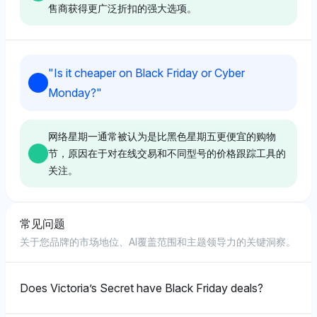
Deepseek
星期五趋势。
售商获得更广泛折扣的强大选项。
Deepseek 将 Xbox Series X 和 PlayStation 5 置于首
位，均为 12.8%，同时苹果和即时锅则为 12.3%，指出
Chatgpt
游戏主机和受欢迎的科技/厨房商品是黑色星期五的领头
Deepseek
"
Is it cheaper on Black Friday or Cyber
羊。其情感语气是积极的，关注这些类别的高采用率和消
ChatGPT 突出家得宝和梅纳德商店（各0.5%可见性），
Deepseek 强调使用 Camelcamelcamel 和 Honey 等
Monday?
"
费者需求。
显示了对黑色星期五交易有明显的中性基调，主要关注家
工具跟踪黑色星期五之前的价格趋势，表明了提前购买的
庭装修商店。它将这些品牌视为特定产品类别的重要选
优先权，以做出知情决定。其情感语气是中性的，专注于
择，可能会在工具和家居用品方面提供20%-40% 的折
实用性，每个工具的可见性份额为 1%。
网络星期一通常被认为是比黑色星期五更便宜的购物
Grok
扣。
节，原因在于对在线交易和不同型号的价格跟踪工具的
关注。
Grok 强烈偏爱 Xbox Series X 和 PlayStation 5，均为
15.3%，使它们成为黑色星期五的顶级商品，原因在于
Chatgpt
Grok
它们在游戏行业的主导地位。其情感语气是积极的，强调
ChatGPT 突出价格跟踪工具，如 Camelcamelcamel 和
这些主机在销售活动中的用户体验和社区兴奋感。
常见问题
Grok 偏爱沃尔玛、塔吉特和百思买（各1%可见性），
Deepseek
Keepa（各 2.5% 可见性），认为这些工具是寻找黑色
关于您品牌的市场地位、AI覆盖范围和主题领导力的关键洞察。
其积极的基调反映了其对以激进黑色星期五定价而闻名的
星期五之前交易的关键，同时也提及苹果的突出表现
Deepseek 倾向于主要零售商，如百思买（1.5% 可见
大型零售商的强调。其感知围绕用户的可达性和广泛的交
（3%），可能有早期促销。其情感基调对战略性预购持
性）和沃尔玛（1%），表明在黑色星期五这一天对实体
Perplexity
易，估计折扣通常在25%-60%之间，适用于电子产品
积极态度。
店或混合交易的感知更强烈。其中性语气强调了传统零售
Does Victoria’s Secret have Black Friday deals?
和一般商品。
Perplexity 倾向于苹果 (11.8%) 和亚马逊网络服务
的主导地位，而没有强调网络星期一的在线节省。
(11.3%)，但对游戏主机如 PlayStation 5 (2.5%) 和