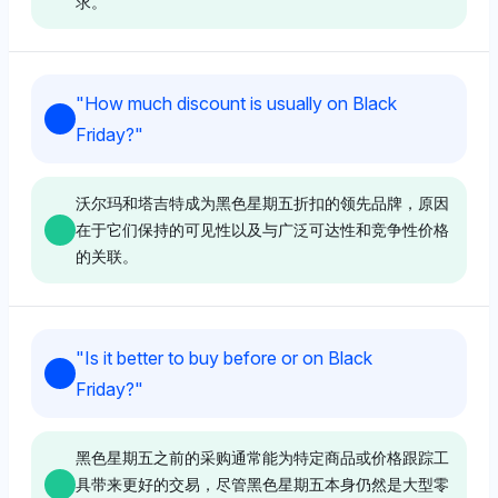
求。
Chatgpt
"
How much discount is usually on Black
ChatGPT 偏爱任天堂和苹果，均占 15.3% 的可见性份
Friday?
"
额，另有 PlayStation 5 (13.8%) 和 Xbox Series X
(12.8%)，显示出对游戏主机和科技小工具作为黑色星
期五商品的强烈关注。其情感语气是积极的，强调了电子
沃尔玛和塔吉特成为黑色星期五折扣的领先品牌，原因
产品在消费者中广泛的生态系统吸引力。
在于它们保持的可见性以及与广泛可达性和竞争性价格
的关联。
Gemini
Perplexity
Gemini 突出即时锅 (10.3%) 作为一个热门商品，Xbox
"
Is it better to buy before or on Black
Series X 和 PlayStation 5 并列 6.4%，显示出对家庭小
Perplexity 在梅西百货、JCPenney、沃尔玛和塔吉特等
Friday?
"
工具和游戏产品的混合关注。其情感语气是中性的，反映
主要零售商之间平均分配可见性（各占1%），表明中性
了没有对任何单一品牌的强烈支持，持平衡观点。
的基调，没有明显的偏袒，但专注于知名的黑色星期五折
扣提供者。其感知表明对多品牌的广泛认可，这些品牌提
黑色星期五之前的采购通常能为特定商品或价格跟踪工
供显著折扣，通常在20%-50%之间，基于典型的黑色
具带来更好的交易，尽管黑色星期五本身仍然是大型零