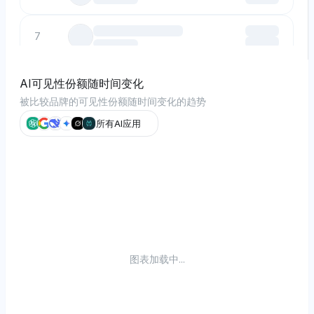
7
8
AI可见性份额随时间变化
被比较品牌的可见性份额随时间变化的趋势
9
所有AI应用
10
图表加载中...