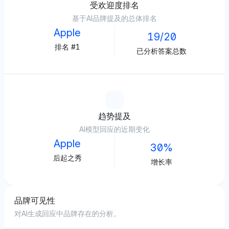
受欢迎度排名
基于AI品牌提及的总体排名
Apple
19/20
排名 #1
已分析答案总数
趋势提及
AI模型回应的近期变化
Apple
30%
后起之秀
增长率
品牌可见性
对AI生成回应中品牌存在的分析。