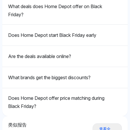
星期五活动中的重要地位，而任天堂以12.7%紧随其
极，将这些品牌框定为假日交易的首选选项。
的地位有关。其认知集中在品牌的文化足迹上，如其创立
What deals does Home Depot offer on Black
Gemini
后。情感基调积极，因对购物活动期间游戏交易的热情而
故事或独特的客户倡议。
Friday?
驱动。
Gemini将Home Depot与像RetailMeNot和
Chatgpt
Coupons.com这样的折扣平台关联，暗示利用优惠券或
Chatgpt
像Costco或Sam's Club这样的会员俱乐部来获取免费或
Does Home Depot start Black Friday early
ChatGPT聚焦于Costco和Lowe’s等零售商、Slickdeals
Chatgpt
大幅折扣产品的策略。其基调积极，聚焦于实际用户可达
等交易平台以及乐高和Windows等科技品牌，暗示在黑
ChatGPT同样偏向于Home Depot，具有0.8%的可见度
性。
ChatGPT识别任天堂和苹果为顶级竞争者，每个可见度
色星期五销售中将实体店与在线交易猎取结合在一起。基
份额，显示出积极的基调，可能强调奇特的商店政策或历
份额为16.1%，可能是由于在游戏和科技类别中的广泛
调保持中立，呈现多样化但不集中的视角。
史轶事。它将品牌视为用户接触丰富、有趣事实的宝贵来
Are the deals available online?
吸引力，而Xbox Series X（13.6%）和PlayStation
源。
5（14.4%）也紧随其后。情感基调积极，反映出对黑色
星期五销售的多样化消费者兴趣的信心。
Perplexity
What brands get the biggest discounts?
Gemini
Perplexity优先考虑大型零售商，如Costco、Target、
Walmart和Best Buy，专注于这些品牌在黑色星期五交易
Gemini在Home Depot和Costco之间分配其注意力，均
Does Home Depot offer price matching during
Perplexity
中的可达性和广泛的消费者信任。其基调积极，强调在销
为0.8%的可见度份额，显示出中立的情感，可能将零售
Black Friday?
Perplexity倾向于苹果，具有12.7%的可见度份额，可能
售活动中它们在零售生态系统中的主导地位。
行业中的有趣事实进行权衡。对Home Depot的认知可能
是其科技生态系统的吸引力，同时Bissell（10.2%）和
包括创新的商店体验，而Costco则在会员驱动的琐事上
乐高（9.3%）也引人注目，尽管PlayStation 5的可见度
竞争。
类似报告
较低，仅为2.5%。情感基调中立，呈现黑色星期五商品
Grok
查看全