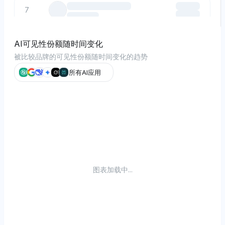
7
8
AI可见性份额随时间变化
被比较品牌的可见性份额随时间变化的趋势
9
所有AI应用
10
图表加载中...