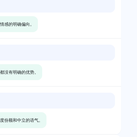
k
Chatgpt
衡。
强烈偏向于Rimac
ChatGPT突出Rimac
li和迈凯伦，各自拥有
Automobili、特斯拉、保时捷、
情感的明确偏向。
份额，超越法拉利
Koenigsegg和布加迪，它们各
，表明相信它们的速
自拥有4%的能见度份额，作为
法拉利。积极的语气
对法拉利（未列出）的强大竞争
和超跑创新中对尖端
者，表明它们被认为更快。其中
Gemini
。
立到积极的语气反映出对这些品
他模型一致，为兰博
Gemini将4%的能见度份额均匀
牌在速度和技术进步方面性能指
各自赋予4%的能
分配给兰博基尼和法拉利，未显
标的信心。
都没有明确的优势。
未表现出对一方更昂
示出哪个更昂贵。其中立的语气
语气中立，缺乏任何
符合对费用公正性的更广泛趋
区别。
势。
Deepseek
对法拉利和兰博基尼
Deepseek将法拉利和兰博基尼
能见度份额，反映
以5%的能见度份额相等排名，
度份额和中立的语气。
的看法，没有偏爱的
表明在超级跑车竞争中没有偏
的情感避免强调社区
好。其中立的语气表明了没有集
优势等因素。
中于生态系统声望或零售感知的