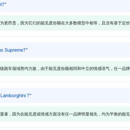
Grok
Deepsee
ri?
"
imac
Grok强调Rimac Automobili、
Deepseek
enigsegg，各
Koenigsegg和布加迪，各自的
Automobi
为更昂贵，因为它们的能见度份额在大多数模型中相等，且没有基于定价
度份额，并且
能见度份额为4%，与法拉利相
5%的能见度
%，表明它们
匹配，将它们定位为速度上的直
（未提及）
争者。中立的
接竞争对手。积极的语气表明对
度能力优于
观的比较，聚
这些品牌在超越传统超级跑车基
强调了电动
Chatgpt
Grok
gns Supreme?
"
度极限而闻名
准方面的工程成就的热情。
性能的关注
样为兰博基尼和法
ChatGPT为兰博基尼和法拉利
Grok与其
能见度份额，
各分配4%的平等能见度份额，
基尼和法拉利
级跑车领域势均力敌，由于能见度份额相同和中立的情感语气，任一品牌
没有偏见。语
反映出没有偏见的感知成本。中
见度份额，
暗示任何价格
立的情感没有提供对费用层次的
贵的偏好。
更深层次洞察。
基于费用的
Gemini
Chatgpt
 Lamborghini ?
"
兰博基尼各分
Gemini认为法拉利和兰博基尼平
ChatGPT
表明没有对任
起平坐，各自拥有4%的能见度
各赋予3%的
显著，因为在能见度或情感方面没有任一品牌明显领先，均为平衡的能见
中立的情感强
份额，没有明确的赢家。其中立
出没有偏见
品牌遗产等方
的语气暗示在用户体验或市场接
品牌。中立
受度等方面的公正立场。
情感或技术