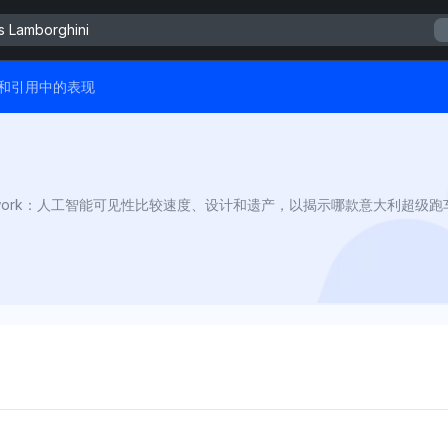
vs Lamborghini
答案和引用中的表现
Network：人工智能可见性比较速度、设计和遗产，以揭示哪款意大利超级