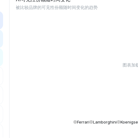
被比较品牌的可见性份额随时间变化的趋势
图表加载中
Ferrari
Lamborghini
Koenigs