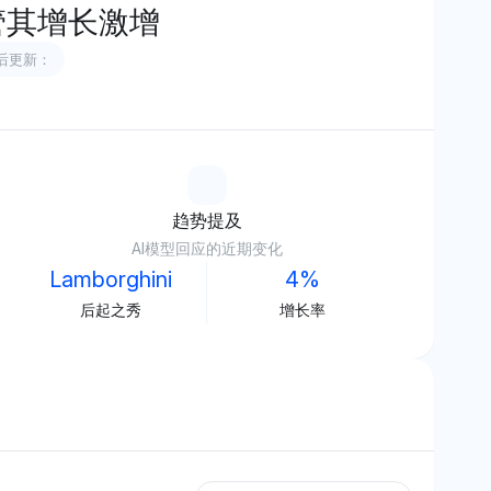
管其增长激增
后更新：
趋势提及
AI模型回应的近期变化
Lamborghini
4%
后起之秀
增长率