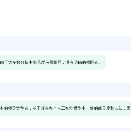
"
由于大多数分析中能见度份额相同，没有明确的领跑者。
Chatgpt
Grok
样给予法拉利和兰
ChatGPT对法拉利和兰博基尼
Grok将法
度份额，表明
各赋予3%的能见度份额，反映
平等，各自拥
利更快的汽车中的领导竞争者，基于其在多个人工智能模型中一致的能见度和认知
偏见。中立的
出无明显偏好。提及奥迪和大众
额，保持中
方程式的轻微
集团等相关品牌暗示了更广泛的
任何一方的
在赛车遗产方
生态系统视角，但与偏向任何一
格集中在能
优势，但并不
方无关。
层次的区分