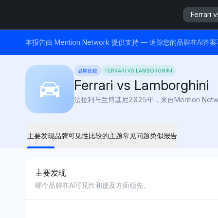
Ferrari 
本报告由 Mention Network 提供支持 — 追踪您的品牌在AI
品牌比较
FERRARI VS LAMBORGHINI
Ferrari vs Lamborghini
法拉利与兰博基尼2025年，来自Mention 
主要发现
品牌可见性
比较的主题
常见问题
类似报告
主要发现
哪个品牌在AI可见性和提及方面领先。