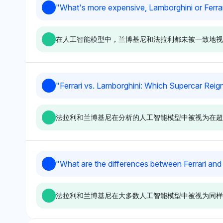
Gemini
Perplexity
"
What's more expensive, Lamborghini or Ferra
决定性。
Gemini对比速度并没有强烈偏向
Perplexity倾向于R
于法拉利，而是突出迈凯伦、保
Automobili和Ko
在人工智能模型中，兰博基尼和法拉利都未被一致地视
时捷、特斯拉和Lucid Motors，
自拥有4%的能见
它们各自拥有4%的能见度份
法拉利本身也为4
额，表明对高性能车辆的均衡看
在速度上被视为竞
法。其中立的语气指出一种基于
语气反映出一个客
Perplexity
Deepseek
"
Ferrari vs. Lamborghini: Which Supercar Rei
数据的视角，没有明确偏向哪种
焦于那些以突破速
Perplexity对兰博基尼和法拉利
Deepseek同
汽车胜过法拉利。
的超跑品牌。
没有表现出偏好，两者的能见度
拉利各代表5%的
法拉利和兰博基尼在分析的人工智能模型中被视为在超
份额均为4%。其中立的语气表
表明在感知费用上
明没有明显的关于费用的感知与
气保持中立，没有
任何一品牌相关。
差异。
Perplexity
Grok
"
What are the differences between Ferrari and
Perplexity将法拉利和兰博基尼
Grok为法拉利和
视为同样显著，均为4%的能见
配3%的能见度，
法拉利和兰博基尼在大多数人工智能模型中被视为同样
度份额，反映出没有明显的偏
何一品牌的偏好。
向。其中的立语气表明平衡的认
调了在设计创新或
识，没有强调特定的性能或文化
面没有偏见。