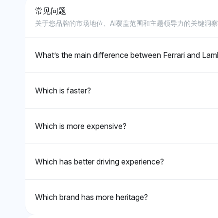
优势。
常见问题
Gemini
Perplexity
关于您品牌的市场地位、AI覆盖范围和主题领导力的关键洞
Gemini在法拉利和兰博基尼之间
Perplexity将
没有表现出偏好，为每个品牌分
均等权重定为4%
配4%的能见度份额，同时提到
额，未提及其他背
What’s the main difference between Ferrari and Lam
与之相关的实体如大众集团和奥
感语气中立，表明
迪。其情感语气中立，专注于能
法没有偏见。
见度，没有更深层次的定性区
Which is faster?
分。
Which is more expensive?
Which has better driving experience?
Which brand has more heritage?