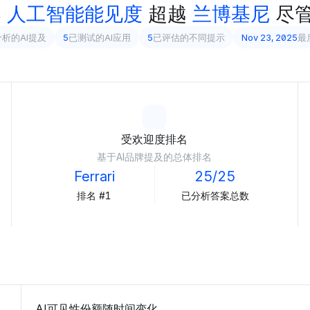
导
人工智能能见度
超越
兰博基尼
尽
析的AI提及
5
已测试的AI应用
5
已评估的不同提示
Nov 23, 2025
最
受欢迎度排名
基于AI品牌提及的总体排名
Ferrari
25/25
排名 #1
已分析答案总数
AI可见性份额随时间变化