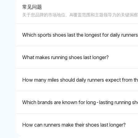
存在，而非特定鞋子的属性。
些品牌在跑步表现
常见问题
Chatgpt
Deepseek
关于您品牌的市场地位、AI覆盖范围和主题领导力的关键洞
ChatGPT偏向于包括Asics、
DeepSeek对Asi
Saucony、Hoka、New
Saucony、Hoka
Balance、Nike和Brooks在内
Balance、Nike和
Which sports shoes last the longest for daily runner
的广泛品牌，各自的可见性份额
出相等的偏好，各
为12.5%，表明没有单一的突
额为3.6%，表明
出品牌，但对这些品牌在日常跑
常跑步中被视为可
What makes running shoes last longer?
步中的可靠性有强烈认知，基于
其多样性和用户反
它们在舒适和支持方面的成熟声
积极，突显出多种
誉。其语气中立，反映出一种平
有批评。
How many miles should daily runners expect from th
衡的观点，没有对任何一个品牌
表现出明显的偏见。
Which brands are known for long-lasting running s
How can runners make their shoes last longer?