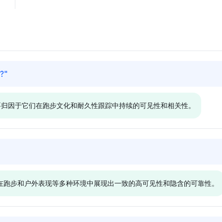
t?
"
这主要归因于它们在跑步文化和耐久性跟踪中持续的可见性和相关性。
Chatgpt
向于Nike、Strava和Brooks，三
ChatGPT呈现出中立的语气，Ni
性份额均为1.6%，反映出对与
Adidas和Saucony之间的差异
品牌，在跑步和户外表现等多种环境中展现出一致的高可见性和隐含的可靠性。
社区参与相关品牌的积极态度。它
自的可见性份额为0.5%。其看
过用户反馈和数据跟踪将这些品牌
特定品牌的广泛、不承诺立场，
性见解联系起来。
跑鞋的使用寿命。