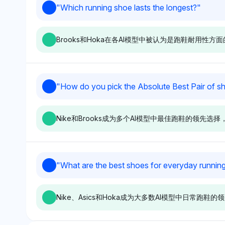
Gemini
Perplexity
"
Which running shoe lasts the longest?
"
Gemini偏向于Asics、
Perplexity强调As
Salomon、Saucony和Hoka，
各自的可见性份额为
Brooks和Hoka在各AI模型中被认为是跑鞋耐用
每个品牌的可见性份额为
示对在主流运动使
3.6%，表明在耐久性情境中通
用的知名品牌的偏
过持续提及形成了耐用性的认
中立，没有明显偏
知。其语气中立，专注于平衡的
recognizable n
Chatgpt
Gemini
"
How do you pick the Absolute Best Pair of sh
可见性，没有明确的情感倾向。
ChatGPT偏向于Brooks和
Gemini非常偏向于
Hoka，二者的可见性份额均为
Hoka和Sauco
Nike和Brooks成为多个AI模型中最佳跑鞋的领
11.5%，表明在跑鞋中对耐用性
性份额为4.2%，
的强烈认同。其语气积极，反映
潜力的平衡看法。
基于用户反馈和市场存在对这些
注于可见性而未对
品牌的耐久性的信心。
现出明确的偏见。
Chatgpt
Deepseek
"
What are the best shoes for everyday runnin
ChatGPT偏向于Nike和
DeepSeek偏向于
Brooks，二者的可见性份额均
3.1%的可见性份
Nike、Asics和Hoka成为大多数AI模型中日常
为3.1%，这可能得益于它们在
Brooks和Hoka
跑步装备中的广泛认可和声誉。
对以缓震和耐用性
其语气中立，关注于品牌的广泛
牌的偏好。语气积