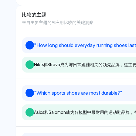
比较的主题
8
来自主要主题的AI应用比较的关键洞察
9
"
How long should everyday running shoes las
10
Nike和Strava成为与日常跑鞋相关的领先品牌，
Gemini
Grok
"
Which sports shoes are most durable?
"
Gemini对Nike、Strava和Garmin的看法
Grok偏
较为平衡，各自持有1%的可见性份额，
者的可见
Asics和Salomon成为各模型中最耐用的运动鞋
表明没有强烈的偏爱，但认可它们在跑步
性能和
环境中的相关性。其中立的语气强调通过
可能通
应用和装备追踪鞋子耐久性的多样选择。
与耐久