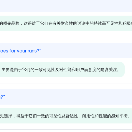
Deepseek
Grok
ics和Adidas
Deepseek同样优先考虑
Grok强调Sal
3.6%，暗
Asics、Salomon、Reebok、
Adidas的
性方面的领先品牌，这得益于它们在有关耐久性的讨论中的持续高可见性和积
用中被认为耐
Adidas、Nike和Brooks，均为
很可能将耐
好。语气保持
3.6%的可见性，表明对多种运
rugged 
见，但关注
动鞋类别的耐用性的广泛认知。
起。语气中
ames。
其语气积极，反映对这些品牌可
的观点，没
Deepseek
Grok
oes for your runs?
"
靠性的信心。
强烈支持。
Brooks、
DeepSeek同样突出了
Grok倾向于B
ny，各自的可见
Brooks、Asics、Saucony和
Asics和Sa
先选择，主要是由于它们的一致可见性及对性能和用户满意度的隐含关注。
表明对耐用性
New Balance，各自的可见性
性份额为3.6
语气中立，专
份额为4.2%，暗示对耐用性的
这样的社区
耐久性主张表
认知相当。其语气中立，呈现出
耐用性联系
数据而不对哪种鞋子耐用性更强
显示出对用
Gemini
Grok
g?
"
产生强烈情感。
方面的信任
Nike，拥有
Gemini对Brooks和Saucony的
Grok偏向于As
额，同时
看法较为平衡，各自的可见性份
Hoka，各
跑鞋的领先选择，得益于它们一致的可见性及舒适性、耐用性和性能的感知平衡。
为2.6%，暗示
额为1.6%，可能重视用户舒适
3.1%，这
创新著称的品
性和跑步社区的可达性。其中立
步技术和可
极，表示对这
语气表明没有强烈的偏好，但突
海洋的Parl