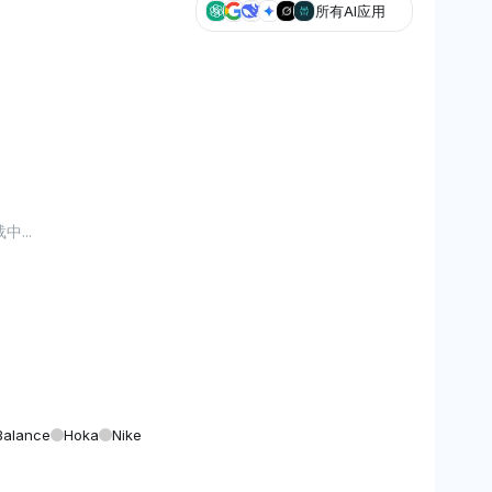
所有AI应用
...
Balance
Hoka
Nike