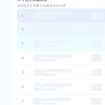
按AI提及在答案中份额排名的品牌
1
2
3
4
5
6
7