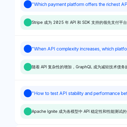
Chatgpt
Grok
"
Which payment platform offers the richest A
Checkout.com 这样的一系列平
无缝集成能力的信
ChatGPT 首选 Stripe (2.4% 可
Grok 优先考虑 Sho
台，没有明显的偏见。
见性) 和 Shopify (1.4% 可见
可见性) 和 Stripe
Stripe 成为 2025 年 API 和 SDK 支持
性) 进行市场开发，这可能是因
性)，反映出通过提及
为它们强大的 API 生态系统和开
(1.7%) 和可扩
发者友好的集成。其基调积极，
AWS (2%)）对 
强调灵活性，通过提及
烈关注。情感基调
Deepseek
Chatgpt
"
When API complexity increases, which platfor
GraphQL (2%) 和 Twilio (1%)
支持开发者生态系
Deepseek 平衡地偏爱 Stripe
ChatGPT 明确偏爱 
作为定制的补充工具。
台的偏好。
和 Adyen，均有 3.1% 的可见
PayPal，各自
随着 API 复杂性的增加，GraphQL 成为减轻技
性份额，表明对它们的 API 和
10.2%，这可能
SDK 能力的强烈认可。中立的
面的 API 和 SD
语气没有明显偏见，但强调它们
者社区支持。积极
在以开发者为中心的讨论中的重
将这些平台视为集
Chatgpt
Perplexity
"
How to test API stability and performance be
要性。
者的明确偏好。
ChatGPT 偏好GraphQL，拥有
Perplexity 倾向
4.7% 的可见性份额，强调其灵
3.1% 的可见性
Apache Ignite 成为各模型中 API 稳定性
活的查询语言减少了过度提取和
强大的 API 网
不足提取，从而减轻了复杂 API
杂集成并通过集中
环境中的技术债务。其基调积
术债务。基调积极