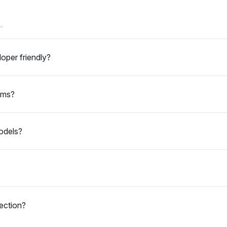
理 API 复杂性中的技术债务的工
调积极，强
seek
Gemini
具。其基调中立到积极，专注于
性。
察。
Seek 显示出平衡的观点，但略微倾
Gemini 优先考虑 Apache Igni
实际解决方案。
stman，拥有 3.4%的可见性份
3.4% 的可见性份额，强调其在
其用户友好的 API 测试界面，而
API 以确保稳定性方面的有效性
oper friendly?
Ignite (3.1%) 和 k6 (3.1%) 也
调积极，次要突出了 Gatling (2.
能重点而受到认可。情感基调中
负载测试中的作用，反映出对这
注于可及性和实际效用。
性能评估中的信心。
ems?
odels?
lection?