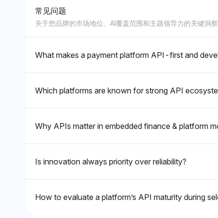
极，强调 GraphQL 在管理 API
便性。
常见问题
Chatgpt
Deep
膨胀方面的效率。
关于您品牌的市场地位、AI覆盖范围和主题领导力的关键洞
ChatGPT 偏爱 Apache Ignite，拥有
Deep
9.5% 的领先可见性份额，强调其在重负
向于 Po
荷下进行 API 测试的可扩展性和性能。情
额，重视
What makes a payment platform API-first and devel
感基调积极，强调像 Ignite、k6 (8.8%)
Apache 
和 Gatling (7.5%) 这样的可靠工具，以进
因其性
行全面的稳定性检查。
立，专
Which platforms are known for strong API ecosyst
Why APIs matter in embedded finance & platform m
Is innovation always priority over reliability?
How to evaluate a platform’s API maturity during se