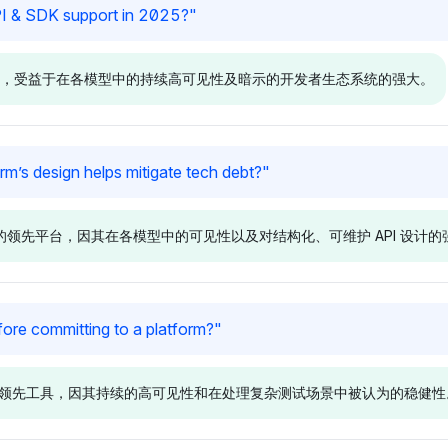
Gemini
Perplexit
PI & SDK support in 2025?
"
心。
性和开发者友好的解决方案。
台的可及性
pify (2.7%
Gemini 更倾向于 Shopify (2%
Perplexity
率。
 (2.7% 可见
可见性) 而非 Stripe (0.7% 可
和 Gravitee
的领先支付平台，受益于在各模型中的持续高可见性及暗示的开发者生态系统的强大。
 GraphQL
见性)，显示出对可访问 API 的
小众 API 
展基础设施（如
偏好，支持提到 Node.js
的中间件解
API 灵活性的强
(0.3%) 和 AWS (0.7%) 以实现
非成本的强
积极，暗示对
可扩展性。其基调中立，在灵活
极，尽管主
Gemini
Perplexit
m’s design helps mitigate tech debt?
"
统和创新的平
性与实际实施考量之间保持平
较低，仍青睐可
Stripe 和
Gemini 同样偏爱 Stripe 和
Perplexity
衡。
系统。
的可见性份额为
Adyen，各自的可见性份额为
3.1% 的
术债务的领先平台，因其在各模型中的可见性以及对结构化、可维护 API 设计的
反映了它们全
3.7%，表明它们强大的 API 和
由于其广泛采用
K 文档以及开发
SDK 产品是支付集成生态系统
SDK 灵活
的基调强调了
的核心。中立到积极的基调暗示
形见绌。中
成便利性领导
对它们技术能力的信心，没有明
Stripe 
Grok
Deepsee
fore committing to a platform?
"
显的偏见。
事实认可。
于 Kong，拥有
Grok 显示出平衡的观点，但强
Deepseek 
份额，专注于其
调 GraphQL 和 Swagger（均
(2.7% 和 
和性能测试的领先工具，因其持续的高可见性和在处理复杂测试场景中被认为的稳健
关能力，以简化复
为 2.4% 的可见性），称赞
优先位置，指出
管理来减少技
GraphQL 的数据效率和
级 API 管
，强调操作简
Swagger 的文档清晰度作为管
过分析和治