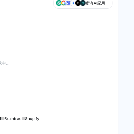
所有AI应用
...
l
Braintree
Shopify