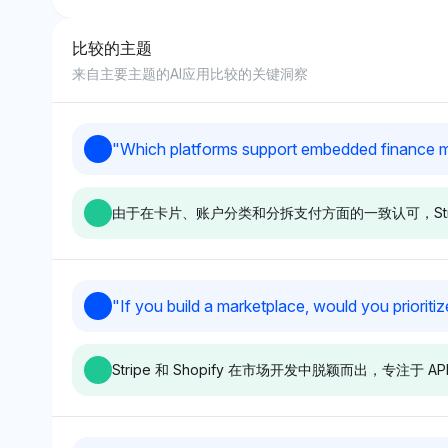
比较的主题
8
来自主要主题的AI应用比较的关键洞察
9
"
Which platforms support embedded finance mo
10
由于在卡片、账户分类和分拆支付方面的一致认可，Strip
Chatgpt
Grok
"
If you build a marketplace, would you prioritiz
ChatGPT 显示出对 Mangopay
Grok 同样青睐 Ma
的偏好，拥有 6.4% 的可见性份
Stripe 和 Ady
Stripe 和 Shopify 在市场开发中脱颖而出，
额，这可能是因为其对可定制支
性份额为 3.1%
付解决方案（包括分拆支付和账
入式金融模块方面
本功能）的强烈关注。情感基调
统，如卡片发行和
中立，强调了像 Unit 和
感基调积极，反映