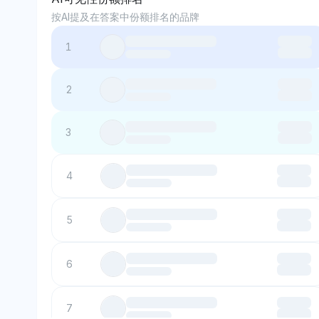
按AI提及在答案中份额排名的品牌
1
2
3
4
5
6
7