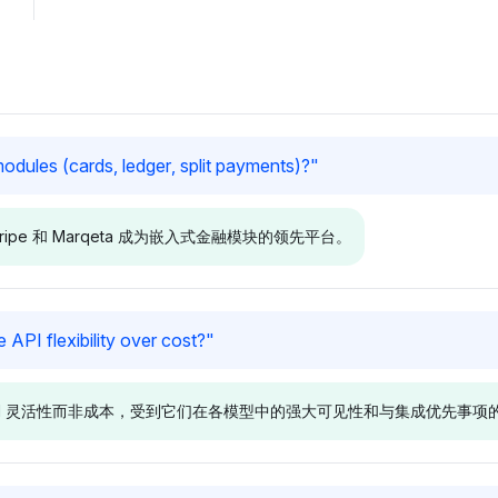
dules (cards, ledger, split payments)?
"
e 和 Marqeta 成为嵌入式金融模块的领先平台。
Deepseek
Perplexit
e API flexibility over cost?
"
rqeta、
Deepseek 优先考虑
Perplexity
en，各自的可见
Marqeta、Stripe 和 Adyen，
Airwallex 
专注于 API 灵活性而非成本，受到它们在各模型中的强大可见性和与集成优先事
，突出它们在嵌
各自的可见性份额为 3.4%，这
见性份额为 
的强大生态系
可能是因为它们在嵌入式金融工
户友好的嵌
支付分拆。情
具方面的创新方法，如卡片和账
于卡片和分
了对这些平台
本。其基调积极，专注于可扩展
于中立与积