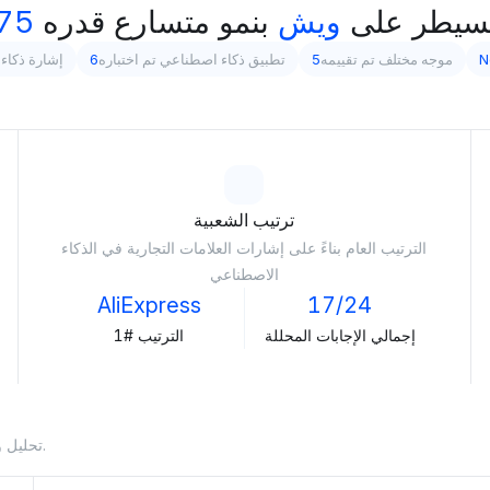
سيطر على
ويش
بنمو متسارع قدره
75%
N
موجه مختلف تم تقييمه
5
تطبيق ذكاء اصطناعي تم اختباره
6
إشارة ذكاء 
ترتيب الشعبية
الترتيب العام بناءً على إشارات العلامات التجارية في الذكاء
الاصطناعي
AliExpress
17/24
إجمالي الإجابات المحللة
الترتيب #1
تحليل وجود العلامة التجارية في الاستجابات التي يولدها الذكاء الاصطناعي.