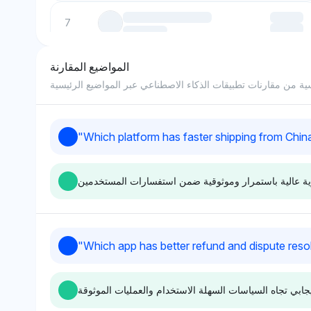
7
8
المواضيع المقارنة
ة من مقارنات تطبيقات الذكاء الاصطناعي عبر المواضيع الرئيسية
9
"
Which platform has faster shipping from Chin
10
Grok
Gemini
"
Which app has better refund and dispute reso
مينى أيضًا نحو علي
يؤيد جروك علي إكسبريس بحصة
إكسبريس بحصة رؤية تبلغ 3.7%،
رؤية تبلغ 3.1%، متساويًا مع UPS
فوق المنافسين مثل
وDHL، مما يشير إلى إدراك لكفاءة
 النبرة إيجابية، مما
شحن متشابهة. نبرته المحايدة