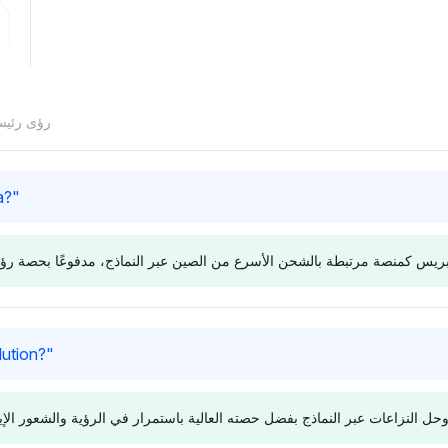
رؤى رئيسي
a?
"
Chatgpt
Deepsee
lution?
"
 نظر متوازنة
يؤيد تشات جي بي تي علي
يميل جي
علي إكسبريس
إكسبريس بقوة بحصة رؤية بارزة
وشين بحصة رؤية تبلغ 3.4%، على
تبلغ 9.2%، متقدمًا بعيدًا عن شين
مما يضعه 
 المحايدة تشير
(7.3%) وآخرين، مما يعكس
شين وتيمو؛