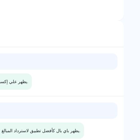
يظهر علي إكسبريس كمنصة مرتبطة بالشحن الأسرع من الصين عبر النماذج، مدفوعًا بحصة رؤية عالية باستمرار وموثوقية ضمن استفسارات المستخدمين.
k
Perplexity
يقلل بيربلكس من أهمية علي
يظهر ديب سيك وجهة
إكسبريس بحصة رؤية أقل تبلغ
مع احتفاظ كل من 
يظهر باي بال كأفضل تطبيق لاسترداد المبالغ وحل النزاعات عبر النماذج بفضل حصته العالية باستمرار في الرؤية والشعور الإيجابي تجاه السياسات السهلة الاستخدام والعمليات الموثوقة.
1.3% مقارنة بـ UPS وDHL اللذان
يمتلكان 3.1%، مما يشير إلى نبرة
الرغم من أن النبرة