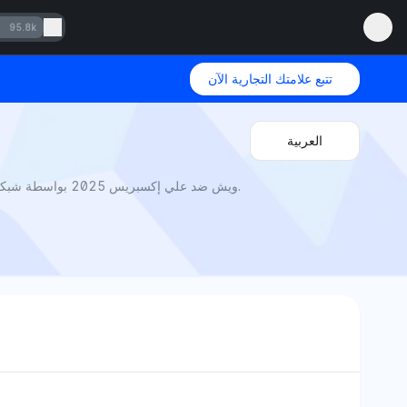
95.8k
تتبع علامتك التجارية الآن
العربية
ويش ضد علي إكسبريس 2025 بواسطة شبكة منتشون: أي تطبيق رخيص للغاية يوصل القمامة بشكل أبطأ؟ 73% من طلبات ويش لا تصل أبداً أو هي قمامة غير قابلة للاستعمال.