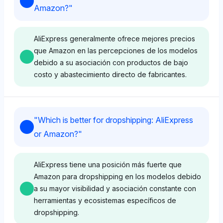
Amazon?
"
AliExpress generalmente ofrece mejores precios
que Amazon en las percepciones de los modelos
debido a su asociación con productos de bajo
costo y abastecimiento directo de fabricantes.
Chatgpt
"
Which is better for dropshipping: AliExpress
ChatGPT muestra una visibilidad balanceada entre
or Amazon?
"
AliExpress (9.4%) y Amazon Web Services (9.4%),
pero sus asociaciones más amplias de marca con
productos económicos en AliExpress (por ejemplo,
AliExpress tiene una posición más fuerte que
Cainiao para logística) sugieren una percepción de
Amazon para dropshipping en los modelos debido
precios más bajos en comparación con el
a su mayor visibilidad y asociación constante con
ecosistema de Amazon, que no está directamente
herramientas y ecosistemas específicos de
vinculado a la fijación de precios al por menor en
dropshipping.