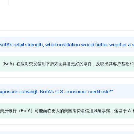
A’s retail strength, which institution would better weather a
（BoA）在应对突发信用下滑方面具备更好的条件，反映出其客户基础
Chatgpt
Perplexit
’s exposure outweigh BofA’s U.S. consumer credit risk?
"
oA，具有
ChatGPT 强烈偏向 BoA，具有
Perplexit
份额，这表明其
8.4% 的显著可见性份额，可能
有 2.9% 
美洲银行（BofA）可能面临更大的美国消费者信用风险暴露，这基于 AI
被视为在信用
将其零售实力与强大的存款基础
零售足迹在
。语气保持中
联系起来，从而减轻信用下滑风
较于以政策
 ABC 相似
险。语气是积极的，强调 BoA
ABC 的实
的市场存在而非以政策驱动的实
的，专注于