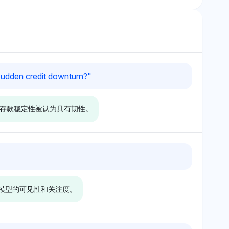
 sudden credit downturn?
"
和存款稳定性被认为具有韧性。
y
Deepseek
y 突出显示 BoA，具
DeepSeek 表现出对 BoA 的偏
的可见性份额，表明其
好，具有 2.3% 的可见性份额，
 模型的可见性和关注度。
信用压力下提供了相
可能将其零售实力与下滑情境中
为重点的实体如
的稳定性联系，而非政策要求如
际优势。语气是中性
ABC 的。语气是中性的，没有
可见性作为韧性的代
超出可见性指标的明显批评或支