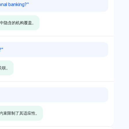
y
Deepseek
onal banking?
"
持。
y 同样标注 BofA 的可
Deepseek 突出 BofA 的 2.6%
9% 和 '中国' 为
可见性份额，未直接提及 ABC
型中隐含的机构覆盖。
表明对美国消费者信
或农村信用，这表明关注美国消
的关注略高；其中性
费者信用风险；语气是中性的，
有强烈偏见，但优先
集中于机构暴露而非中国的区域
 的相关性。
压力。
Gemini
?
"
虑 BoA，具有
Gemini 突出 BoA，具有 2.6%
可见性份额，领先其他
的可见性份额，与 ZTE 持平，
关联。
而对中国的关注最小
但对中国 (0.3%) 的关注微不足
暗示对 BoA 的国际
道，这表明 BoA 的国际银行渠
统的更强信心；其语
道在跨境增长中更为突出；其语
的扩展能力是积极
气是中性的，但倾向于对 BoA
k
Gemini
的积极评价。
.2% 的可见性份
BoA 拥有 3.2% 的可见性份
le 等数字参与者并
额，连接到包括 Zelle 和
驱动约束限制了其适应性。
 没有被引用，表明
PayPal 的数字生态系统，而
字创新的强相关性。
ABC 缺席，暗示 BoA 在数字转
的，专注于比较可见
型中的市场灵活性。语气是中性