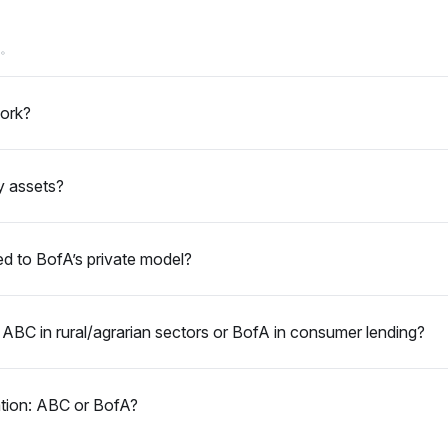
BoA 在数字
位。
性。
Gemini
Grok
察。
的可见性份额占
BoA 的可见性份额为 2.6%，相
BoA 的可见
于其他机构，
较于 ABC 的 0.6%，表明对
ABC 的 1.
束的竞争者
BoA 在市场策略上的灵活性偏
BoA 在市
work?
BC）相比，
好，而非 ABC 的受限于任务的
能力对比 AB
由感知。情感
对齐。情感语气是中性的，潜在
制。情感语气对
积极的，强调其
倾向于 BoA 的竞争定位。
积极的，聚
y assets?
参与度。
性。
ed to BofA’s private model?
ABC in rural/agrarian sectors or BofA in consumer lending?
vation: ABC or BofA?