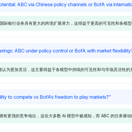
Grok
Perplexit
ential: ABC via Chinese policy channels or BofA via internati
体如 ABC。
理。
向 BofA，具有
Grok 为 BofA 分配了 2.6% 的
Perplexit
份额，而涉及更
可见性份额，而 '中国' 则为
见性份额为 2.
) 通过国际银行业务具有更大的跨境扩展潜力，这得益于更高的可见性和各模
为 1.3%，这
1%，反映出在讨论美国消费者
1.3%，这
信用风险的更
信用风险与中国农村信用压力时
用风险暴露
，但倾向于将
对 BofA 的轻微偏好；语气保持
语气暗示没
更受讨论的风险
中性，专注于 BofA 的机构风险
考虑 BofA
Deepseek
Grok
ferings: ABC under policy control or BofA with market flexibility
感知。
于 BoA，具有
DeepSeek 偏向于 BoA，具有
Grok 优先考
额，与 ZTE
3.2% 的可见性份额，高于 ZTE
3.6% 的
方面被认为更加灵活，这主要得益于各模型中持续的可见性和与市场灵活性的
及中国政策实
(2.9%) 和对 SWIFT (0.3%) 等
国际银行，
oA 的国际银
中国系统的最少提及，表明
(0.3%)，这
性的，但倾向
BoA 在跨境银行潜力方面的优
银行生态系
。
势；其语气对 BoA 的全球足迹
气对 BoA 
Chatgpt
Deepsee
lity to compete vs BofA’s freedom to play markets?
"
持积极态度。
的。
泛的数字支付
BoA 占据 8.1% 的可见性份
BoA 具有 3
 Chime）一起
额，显著高于其他品牌，且未提
额，与 Zel
 拥有更强的竞争地位，这在大多数 AI 模型中被感知，而 ABC 的任务
3% 的可见性份
及 ABC，这表明与数字产品的
列，而 ABC
整合的感知，
强关联。语气是积极的，强调
BoA 与数
提及。语气是中
BoA 在用户感知中的显赫地
语气是中性