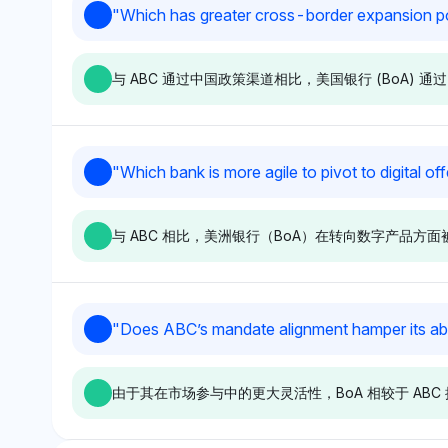
Gemini
Chatgpt
"
Which has greater cross-border expansion pot
Gemini 对 BofA 表现出更强的
ChatGPT 强烈偏
关注，具有 2.9% 的可见性份
8.4% 的可见性
与 ABC 通过中国政策渠道相比，美国银行 (BoA
额，而 ABC 则只有微乎其微的
广泛的 '中国' 提及
0.3%，这表明对美国消费者信
表明对美国消费者
用风险的更高关注，而不是中国
大重视；语气中性
的农村信用压力；其语气显得中
BofA 视为一种
Chatgpt
Perplexity
"
Which bank is more agile to pivot to digital of
性，以 BofA 的暴露为优先。
实体。
ChatGPT 显示出强烈倾向于
Perplexity 倾向
BoA，具有 9.7% 的可见性份
2.3% 的可见性份
与 ABC 相比，美洲银行（BoA）在转向数字产品
额，远高于与中国相关的实体如
相当，但未显著提
CIPS (0.3%) 或中国建设银行
体，表明偏向于 B
(0.3%)，这表明更大的国际银
行框架；语气是中
行业务影响力；其语气对 BoA
于 BoA 的相关性
Perplexity
Grok
"
Does ABC’s mandate alignment hamper its abi
的全球存在是积极的。
BoA 的可见性份额为 2.9%，与
BoA 与一系列广
ZTE 持平，但没有直接提及
品牌（如 Zelle 和
由于其在市场参与中的更大灵活性，BoA 相较于 ABC
ABC，这表明对 BoA 在数字相
被提及，具有 2.
关性方面的轻微偏好。语气是中
额，暗示生态系统
性的，专注于可见性，而没有明
而 ABC 则未被