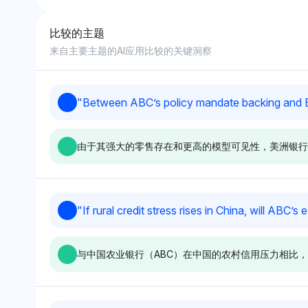
比较的主题
8
来自主要主题的AI应用比较的关键洞察
9
"
Between ABC’s policy mandate backing and Bof
10
由于其强大的零售存在和更高的模型可见性，美洲银行
Gemini
Grok
"
If rural credit stress rises in China, will ABC
Gemini 显示出对 BoA 有轻微偏
Grok 也倾向于 B
好，具有 2.3% 的可见性份额，
2.6% 的可见性
与中国农业银行（ABC）在中国的农村信用压力相比，
这表明在信用下滑中零售实力的
零售市场主导地位
感知作为缓冲。其语气是中性
危机中的稳定因素
的，专注于可见性，没有对政策
性，没有直接提及与
授权如 ABC 的明确情绪。
的政策支持。