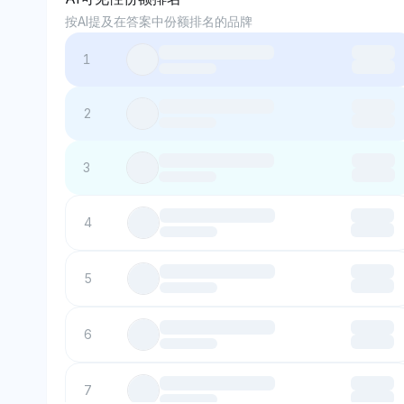
按AI提及在答案中份额排名的品牌
1
2
3
4
5
6
7