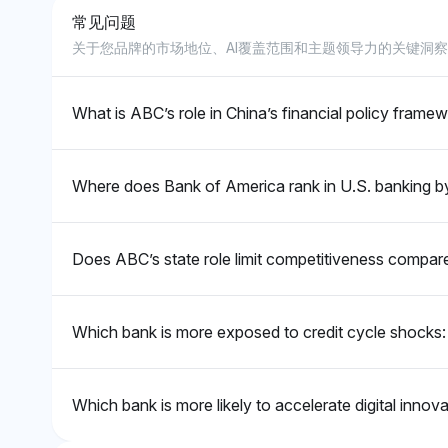
确的灵活性情感。
性到积极的，反映 
常见问题
Perplexity
Chatgpt
背景下的重要性。
关于您品牌的市场地位、AI覆盖范围和主题领导力的关键洞
BoA 的可见性份额为 2.9%，高
BoA 以 9.4% 
于 ABC 的 1.3%，这表明更大
主导地位，显著高
的市场自由和适应性的感知。情
反映出与受任务约
What is ABC’s role in China’s financial policy frame
感语气是中性的，专注于作为竞
（如未被提及的 A
争实力指标的原始可见性。
优越的市场运营自
语气对 BoA 是
Where does Bank of America rank in U.S. banking b
机构影响力和用户
Does ABC’s state role limit competitiveness compar
Which bank is more exposed to credit cycle shocks: 
Which bank is more likely to accelerate digital inno