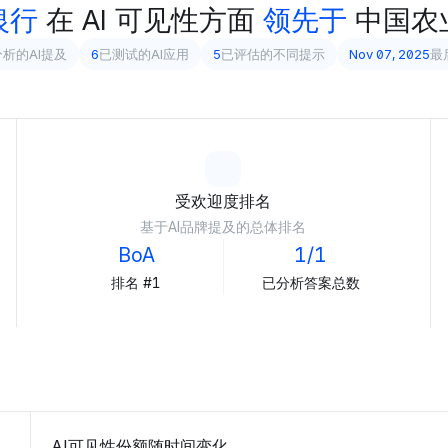
银行
在 AI 可见性方面
领先于
中国农
析的AI提及
6
已测试的AI应用
5
已评估的不同提示
Nov 07, 2025
最
受欢迎度排名
基于AI品牌提及的总体排名
BoA
1/1
排名 #1
已分析答案总数
AI可见性份额随时间变化