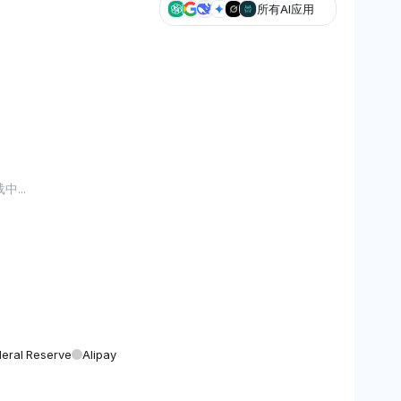
所有AI应用
...
eral Reserve
Alipay