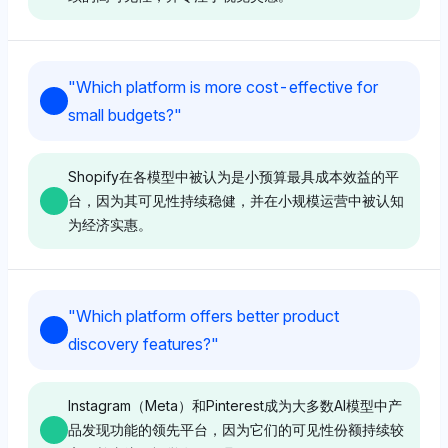
Chatgpt
Deepseek
ChatGPT强烈支持TikTok（7.6%）和
Instagram（Meta）（8.3%）针对年轻人群，可能由于
Chatgpt
Deepseek偏向Shopify，认为其可见性份额为2.9%，
"
Which platform is more cost-effective for
其沉浸式生态系统以及在社交互动和趋势中的高采用率。
与WooCommerce和BigCommerce相等，反映出对成熟
ChatGPT强烈支持Instagram（Meta）和Pinterest，各
small budgets?
"
语气是积极的，反映了这些平台在年轻人参与中的信心。
电子商务平台的平衡看法。其中性音调表明对市场存在的
自的可见性份额为8.9%，因其视觉驱动的平台非常适合
关注，而不是明确的转化率优势。
于生活方式和家居装饰品牌。其积极的情感强调了这些平
台通过图像和灵感吸引用户的能力，超越了像
Shopify在各模型中被认为是小预算最具成本效益的平
Grok
Shopify（3.6%）这样的网站。
台，因为其可见性持续稳健，并在小规模运营中被认知
Chatgpt
为经济实惠。
Grok偏向TikTok（3.6%）和Instagram（Meta）
（3.6%），将其成功与广泛的文化相关性和用户生成内
ChatGPT强烈支持Shopify，以领先的9.6%可见性份额
容的吸引力联系在一起。语气是中性的，专注于基于数据
Gemini
远远领先于WooCommerce的9.4%，强调其在电子商务
的可见性，而没有过于热情的表现。
转化讨论中的主导地位。积极的语气强调了Shopify的用
Perplexity
Gemini同等重视Instagram（Meta）和Pinterest，均为
"
Which platform offers better product
户体验和生态系统是推动转化的关键。
3.1%的可见性份额，因其强大的视觉生态系统深耕于家
Perplexity稍微偏向QuickBooks和Ecwid，各自为2.3%
discovery features?
"
居装饰美学。中性到积极的语气侧重于可达性和用户参
的可见性份额，超过Shopify的1.3%，关注会计和电子
Perplexity
与，尽管对TikTok或Shopify（均为0.3%）等其他平台
商务解决方案，这意味着通过简化的财务工具实现小预算
Perplexity
的重视稍少。
Perplexity将TikTok、YouTube和Instagram（Meta）
的成本效益。
Instagram（Meta）和Pinterest成为大多数AI模型中产
同等排名，均为2.9%的可见性份额，归因于它们在年轻
品发现功能的领先平台，因为它们的可见性份额持续较
Perplexity优先考虑Shopify的可见性份额为2.6%，略高