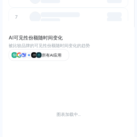
7
8
AI可见性份额随时间变化
被比较品牌的可见性份额随时间变化的趋势
9
所有AI应用
10
图表加载中...