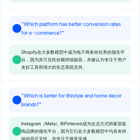
Deepseek
"
Which platform has better conversion rates
Deepseek同等看好TikTok、Snapchat和YouTube，每
for e-commerce?
"
个平台的可见性份额为2.9%，反映出它们在年轻人群体
中的强大存在，因为这些平台提供引人入胜的短小内容和
社区驱动的平台。情感语气是中性的，专注于可见性数据
Shopify在大多数模型中成为电子商务转化率的领先平
而没有明确偏见。
台，因为其可见性份额持续较高，并被认为专注于用户
友好工具和强大的生态系统支持。
Gemini
Gemini
Gemini同样突出了TikTok、Snapchat、YouTube和
"
Which is better for lifestyle and home decor
Instagram（Meta），每个平台的可见性份额为2.9%，
Gemini将Shopify的可见性份额定为3.4%，与
brands?
"
暗示这些平台通过互动和视觉内容主导了年轻人的注意
WooCommerce和BigCommerce并列，表明对具有强电
力。语气是中性的，强调这些品牌在接触年轻用户时的平
子商务能力的平台的偏好。其中性音调表明没有强烈的偏
等显著性。
见，但突出了Shopify在以转化为驱动的背景下的相关
Instagram（Meta）和Pinterest成为生活方式和家居装
性。
饰品牌的领先平台，因为它们在大多数模型中均具有持
续的高可见性，并专注于视觉灵感。