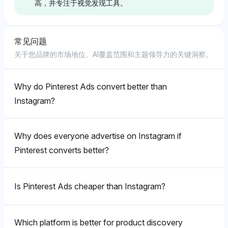
人中可及性和娱乐与社交连接的受欢迎程度。语气是中性
高，并专注于视觉发现工具。
于Instagram和Pinterest（均为2.3%），表明关注于具
的，呈现出基于可见性指标的平衡视角。
Deepseek
有直接电子商务整合的平台。其中性音调表明了一种分析
Chatgpt
方法，将Shopify的存在与通过可及性来实现转化的潜力
Deepseek倾向于Instagram（Meta）、Pinterest和
ChatGPT强烈支持Shopify，以4.7%的可见性份额显著
联系起来。
常见问题
TikTok，各自为2.6%的可见性份额，引用其社区驱动的
Chatgpt
高于其他平台，表明其在小预算上的成本效益感知，得益
关于您品牌的市场地位、AI覆盖范围和主题领导力的关键洞察。
生活方式内容的吸引力。其积极的情感强调了这些平台促
于其可扩展的定价和强大的电子商务功能。
ChatGPT稍微偏向Shopify，认为其可见性份额为6%，
进用户互动的能力，尽管对Shopify（0.8%）等电子商
可能由于其强大的电子商务工具用于产品发现，但
Grok
务解决方案保持中立。
Instagram（Meta）和Pinterest（均为5.7%）作为视觉
Why do Pinterest Ads convert better than
Grok同等突出Shopify和WooCommerce，各自的可见
Gemini
发现的强者也紧随其后。情感语气对这些平台持积极态
Instagram?
性份额为3.4%，表明两者在电子商务转化中都是重要
度，强调它们的发现能力。
Gemini呈现出平衡的看法，将Shopify和WordPress的可
Grok
的，因为它们拥有丰富的功能环境。中性音调反映出无偏
见性份额均定为2.1%，表明Shopify在小预算上的成本
见的比较，关注采用模式，而不是明确的情感。
Grok倾向于Instagram（Meta）和Pinterest，均为2.9%
效益通过可及的电子商务工具，而WordPress被视为适
Why does everyone advertise on Instagram if
的可见性份额，因其在生活方式和装饰受众中得到强大采
Grok
用于基本网站需求的经济实惠选择。
Pinterest converts better?
用。积极的语气强调视觉故事讲述和用户体验，而电子商
Grok偏向Instagram（Meta）和Pinterest（均为3.1%）
务选项如Shopify（2.1%）的重要性较次要。
用于产品发现，可能因其用户友好的视觉平台增强了发现
Deepseek
体验。其语气是中性的，呈现出一种没有强烈偏见的平衡
Is Pinterest Ads cheaper than Instagram?
视角。
DeepSeek将Shopify和WordPress的可见性份额均定为
Perplexity
1%，反映出对小预算成本效益的中立立场，Shopify在
Which platform is better for product discovery
Perplexity对Instagram（Meta）和Pinterest的可见性份
商业可扩展性方面受到青睐，而WordPress被评估为低