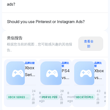
额表示平衡，均为1.3%，但独特地关注特定的装饰品牌
Deepseek
ads?
入门成本。
如West Elm（1.3%），而不是平台。中性语气表明对利
Deepseek强调Amazon Web Services（AWS）为
基品牌的偏好，而非广泛的平台主导地位，尽管它承认视
3.1%的后台发现解决方案，但Instagram（Meta）、
觉平台的相关性。
Should you use Pinterest or Instagram Ads?
Grok
Pinterest和Etsy（均为2.6%）在视觉和利基产品发现方
面也颇受欢迎，情感语气对用户参与持积极态度。
Grok倾向于Shopify和WooCommerce，均为1.6%的可
见性份额，强调Shopify在小预算上通过用户友好的电子
类似报告
查看全
商务解决方案的成本效益，而WooCommerce则以经济
根据您当前的视图，您可能感兴趣的其他报
部
Perplexity
实惠的WordPress整合而闻名。
告。
Perplexity展现出更广泛的关注，提到Maze（2.1%）和
Instagram（Meta）以及Pinterest（均为1.8%）用于发
品牌比较
品牌比
品牌比
现工具，反映出对用户体验分析的重视，而非纯粹的发现
较
较
Xbox
PS4
Xbox
平台。语气是中性的，专注于技术效用，而非倡导。
Series
vs
vs
X vs
PS5
PS5
Series
Gemini
24
20
43
8
8
8
S
个
个
个
X
BOX SERIES X VS SERIES S
months
28.1k
months
27.6k
mon
Gemini优先考虑Instagram（Meta）和Pinterest（均为
PS4 VS PS5
XBOX VS PS5
品
品
品
ago
ago
ago
牌
牌
牌
2.9%），因其为消费者参与量身定制的强大视觉发现功
能，展现出对其在产品发现生态系统有效性的积极情感语