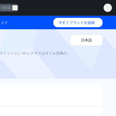
95.5k
します
今すぐブランドを追跡
日本語
アウディ vs レクサス by Mention Network: ドイツのエンジニアリング vs 日本の信頼性。アウディの$8K DSGトランスミッション vs レクサスはオイル交換のみで30万マイル持続。