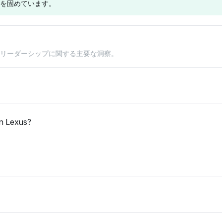
を固めています。
3.4%の視認性シェアで
り、それぞれ3.2%の視
います。
マンスの資格にあるよう
重視しており、強固な再
認性で高い価値保持に結
です。
販価値の認識を示してい
びつけています。トーン
ます。感情のトーンはポ
は中立を保ち、ブランド
Perplexity
Chatgpt
ジティブで、これらのブ
の強さに関するデータ駆
クリーダーシップに関する主要な洞察。
ド
Perplexityは、トヨタと
ChatGPTは、トヨタ
ランドを減価償却抵抗の
動の評価を反映していま
ホンダに強く偏っており
(0.5%)よりもアウディ
トップコンペティターと
す。
(両方とも3.2%の視認性
とレクサス(両方とも
して強調しています。
シェア)、耐久性と手頃
2.5%)を優先している可
な価格により低い所有コ
能性があり、長期的な貯
ストと関連づけていま
蓄ではなくプレミアムブ
n Lexus?
す。感情のトーンはポジ
ランドのコストに焦点を
ティブで、アウディ
当てている可能性があり
(1.1%)のようなラグジ
ます。感情のトーンは中
ュアリーブランドよりも
立で、コスト効率に関す
実用性を強調していま
る明確な理由付けが欠け
す。
ています。