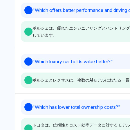
性シェアを持ち、2.9%
適性の属性に対する強い
Chatgpt
Perplexity
"
Which offers better performance and driving
のBMWが続いていま
認知を示しています。ポ
ChatGPTは、レクサスを
Perplexityもレクサスを
す。その中立的なトーン
ジティブなトーンで、オ
ラグジュアリーブランド
3.4%の視認性シェアで
は、ホスピタリティや航
ートモーティブの優越性
ポルシェは、優れたエンジニアリングとハンドリング
の中で最も高い視認性シ
重視しており、他のラグ
空会社オプションよりも
を強調しつつ、アウディ
しています。
ェア(11.8%)を持つブラ
ジュアリー競合よりも高
確立されたラグジュアリ
とレクサスもそれぞれ
ンドとして優先してお
く、業界調査からの信頼
ーカーのブランドを優先
2.5%で認識していま
り、JDパワーやコンシュ
性指標に焦点を当ててい
するバランスの取れた見
す。
ーマーレポートのような
ることを示唆していま
Perplexity
Deepseek
解を示唆しています。
"
Which luxury car holds value better?
"
情報源からの信頼性デー
す。感情のトーンは中立
ポルシェとアウディは、
ポルシェ(3.4%)と
タとの強い関連を示唆し
からポジティブで、長期
それぞれ3.2%と3.4%の
BMW(3.2%)はパフォー
ています。感情のトーン
的なパフォーマンスに関
ポルシェとレクサスは、複数のAIモデルにわたる一
視認性シェアで際立って
マンスとドライビングダ
はポジティブで、レクサ
するデータ駆動の視点を
おり、パフォーマンスと
イナミクスで好まれてお
スの長期的な信頼性に対
示しています。
ドライビングダイナミク
り、ポジティブな感情は
する信頼を反映していま
スの議論の中でこれらの
スポーティなデザインと
Chatgpt
Gemini
す。
"
Which has lower total ownership costs?
"
ブランドに対する好みが
応答性の高いハンドリン
ChatGPTは、ポルシェと
Geminiは、ポルシェ、
示されています。精密な
グによる強い伝統を反映
レクサスの両方を10%の
ウディ、レクサスをそれ
エンジニアリングとスポ
しています。このモデル
トヨタは、信頼性とコスト効率データに対するモデル
視認性シェアで好み、価
ぞれ3.4%の視認性シェ
ーツ的なハンドリングに
は、ラグジュアリーとド