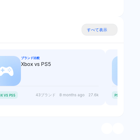
すべて表示
ブランド比較
Xbox vs PS5
P
S5 SLIM VS PS5
43ブランド
8 months ago
27.6k
X VS PS5