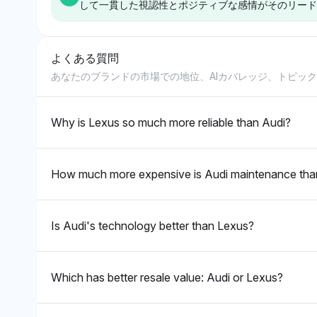
して一貫した視認性とポジティブな感情がそのリード
値保持に対する強い認識
アでバランスの取れた見
関する評判がその理由と
ライビングの興奮をバラ
を示しています。そのト
解を示し、価値保持につ
考えられます。トーンは
ンスするブランドに焦点
ーンはポジティブで、ラ
いて等しく評価されてい
両者に対してポジティブ
を当てていることを示唆
よくある質問
グジュアリーセグメント
ることを示唆していま
Grok
Gemini
であり、視認性に基づく
しています。
での市場での地位と認識
す。トーンは中立で、強
あなたのブランドの市場での地位、AIカバレッジ、トピッ
Grokは、トヨタに対して
Geminiは、他のブラン
アウディへのわずかな優
されている信頼性を強調
い偏見なしでブランドの
わずかな好意を示してお
(テスラ1.6%)よりも高
位性があります。
しています。
比較に焦点を当てていま
り、信頼できる情報源
い視認性シェア(1.8%)
Why is Lexus so much more reliable than Audi?
す。
(エネルギー省の1.4%、
でトヨタに偏っていま
コンシューマーレポート
す。信頼性と価値による
の1.1%)に言及しつつ、
所有コストが低いという
How much more expensive is Audi maintenance tha
データ駆動のコスト評価
認識を示唆しており、ト
への焦点を示唆していま
ヨタに対する感情はポジ
す。感情のトーンは中立
ティブです。
Is Audi's technology better than Lexus?
で、ブランドの好みに優
先して事実の信頼性を重
視しています。
Which has better resale value: Audi or Lexus?