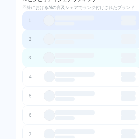
回答におけるAIの言及シェアでランク付けされたブランド
1
2
3
4
5
6
7