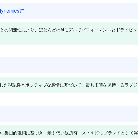
し、メルセデス・ベンツ
オ(Burmester)とパフォ
Deepseek
Gemini
 dynamics?
"
とBMWはそれぞれ1.4%
ーマンス(Mercedes-
Deepseekは、信頼性の
Geminiは、トヨタ、アキ
に低下しています。ポジ
AMG GT)との関連性が
単一ラグジュアリーブラ
ュラ、ポルシェ、ジェネ
ティブなトーンでユーザ
支持されています。ラグ
との関連性により、ほとんどのAIモデルでパフォーマンスとドライビ
ンドを強く支持していな
シス、BMW、アウディ
ー中心のデザインを強調
ジュアリーイノベーショ
いが、ポルシェ(2.7%)
に均等な視認性を与えて
しており、フォーシーズ
ンに関するポジティブな
とアウディ(2.3%)は控
おり(約3.4-3.6%)、信頼
ンズのようなホスピタリ
トーンを反映していま
えめな視認性を示してい
性に結びつく明示的な理
ティブランドも含むもの
す。また、ジェネシス、
るが、具体的な信頼性の
由は欠けています。感情
Grok
Chatgpt
の、視認性は低くなって
ポルシェ、アウディも
文脈は欠けています。感
のトーンは中立で、深さ
ポルシェ(3.4%)と
アウディは3.8%の視認
います。
1.8%で注目すべきコン
情のトーンは中立で、長
のないブランド間の分割
BMW(3.2%)は、トップ
性シェアでリードしてお
ペティターとして挙げら
期的な信頼性に対する明
が見受けられます。長期
貫した視認性とポジティブな感情に基づいて、最も価値を保持するラグ
ティアのパフォーマンス
り、高度な技術と洗練さ
れています。
確な偏見は見られませ
的な信頼性に関する結論
と魅力的なドライビング
れたドライビングダイナ
ん。
が出ていないことを示し
ダイナミクスとの一貫し
ミクスに関する評判に結
ています。
た関連性に基づいてポジ
びつくポジティブな感情
Perplexity
Deepseek
ティブなトーンで強調さ
を反映しています。レク
ア
Perplexityは、ポルシ
Deepseekは、ポルシ
れています。アウディ
サス(2.9%)も注目され
ェ、レクサス、メルセデ
ェ、レクサス、メルセデ
(2.9%)も注目を集め、
ますが、ファーカスはア
の集団的強調に基づき、最も低い総所有コストを持つブランドとして浮
ス・ベンツをそれぞれ
ス・ベンツを優先してお
競争的な認識が示されて
ウディの優れたパフォー