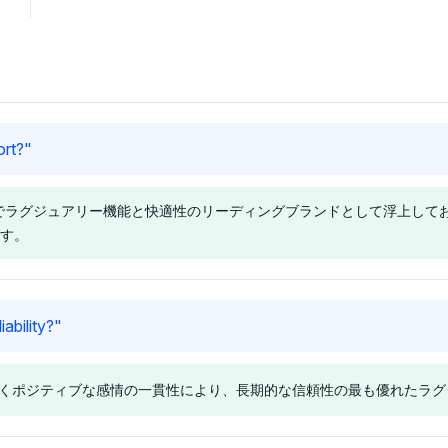
ort?
"
ルでラグジュアリー機能と快適性のリーディングブランドとして浮上して
す。
Chatgpt
Perplexity
ability?
"
ChatGPTは、アウディ
Perplexityは、BMWとメ
(3.6%)とレクサス
ルセデス・ベンツをそれ
づくポジティブな感情の一貫性により、長期的な信頼性の最も優れたラ
(3.4%)をラグジュアリー
ぞれ3.2%の視認性シェ
機能と快適性のトップコ
アで前面に立たせてお
ンペティターとして優先
り、プレミアムオーディ