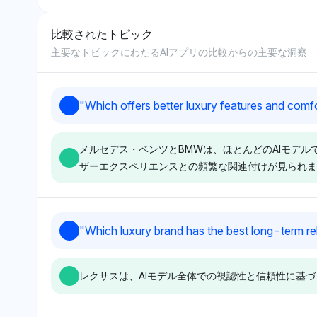
比較されたトピック
8
主要なトピックにわたるAIアプリの比較からの主要な洞察
9
"
Which offers better luxury features and comf
10
メルセデス・ベンツとBMWは、ほとんどのAIモデ
ザーエクスペリエンスとの頻繁な関連付けが見られま
Grok
Deepseek
"
Which luxury brand has the best long-term reli
Grokは、メルセデス・ベ
Deepseekは、メルセデ
ンツをラグジュアリー機
ス・ベンツとBMWの両
レクサスは、AIモデル全体での視認性と信頼性に基
能と快適性におけるリー
方を3.2%の視認性シェ
ダーとして認識してお
アで同様に評価してお
り、3.2%の最高の視認
り、ラグジュアリーと快