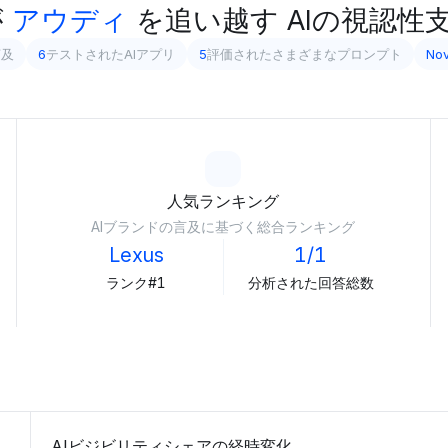
が
アウディ
を追い越す
AIの視認性
言及
6
テストされたAIアプリ
5
評価されたさまざまなプロンプト
Nov
人気ランキング
AIブランドの言及に基づく総合ランキング
Lexus
1/1
ランク#1
分析された回答総数
AIビジビリティシェアの経時変化