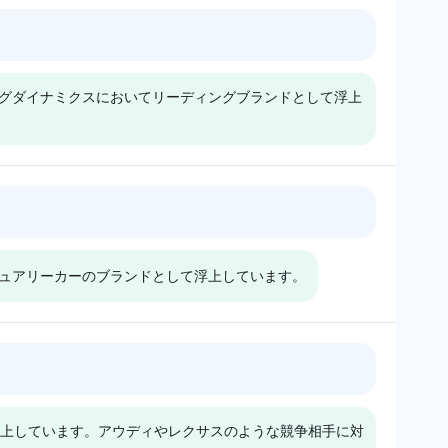
供に対する強い信頼を示
から懐疑的なトーンを採
Google
Grok
しています。ブランドの
用し、データの深さは限
Googleのデータは、ト
Grokは、トヨタ、ポルシ
権威に焦点を当てたポジ
られています。ラグジュ
ヨタ、アキュラ、ポルシ
ェ、BMW、アウディ、
ティブなトーンが特徴で
アリーリーダーに焦点を
ングダイナミクスにおいてリーディングブランドとして浮上
ェ、BMWを含むすべて
レクサスをそれぞれ
す。また、アウディとレ
当てておらず、快適性と
のブランドに対して最小
3.4%の視認性で同様に
クサスも2%で副次的に
機能の関連性が薄れてい
限の視認性(0.2%)を示
支持しており、Redditの
認識され、ベントレーの
ます。
しており、支配的なブラ
ようなプラットフォーム
ようなニッチなラグジュ
ンドや信頼性に特化した
での信頼性についての議
Gemini
Google
アリーも挙げられていま
理由は明らかに見られま
論に関連している可能性
ポルシェとBMWは、ど
パフォーマンスとドライ
す。
せん。感情のトーンは中
があります。感情のトー
ちらも2.9%の視認性シ
ビングダイナミクスに関
立で、長期的な信頼性に
ンはポジティブで、これ
ジュアリーカーのブランドとして浮上しています。
ェアで、パフォーマンス
してのデータは決定的で
関する深みが欠けていま
らのブランドの長期的な
とドライビングダイナミ
はなく、ポルシェと
す。
信頼性に対する楽観的な
クスに対してポジティブ
BMWはそれぞれ0.2%の
見解を示唆しています。
なトーンで好まれてお
視認性シェアで、中立的
Grok
Google
り、モータースポーツと
なトーンです。このモデ
Grokは、ポルシェ、レク
Googleは、ポルシェ、
ドライバー中心のエンジ
ルは、質問に関連する明
サス、メルセデス・ベン
レクサス、BMWを含む
ニアリングの歴史から来
確な理由付けや好みを提
上しています。アウディやレクサスのような競争相手に対
ツをそれぞれ3.4%の視
複数のブランドに対して
ている可能性がありま
供していません。