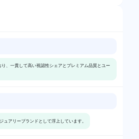
おり、一貫して高い視認性シェアとプレミアム品質とユー
Gemini
Google
Geminiは、BMWとメル
Googleは、すべてのブ
セデス・ベンツを3.2%
ランドに0.2%の低く均
グジュアリーブランドとして浮上しています。
の視認性シェアで同じよ
等に分布した視認性シェ
うに評価しており、ラグ
アのため、明確な好みが
ジュアリーと快適性の提
示されていません。中立