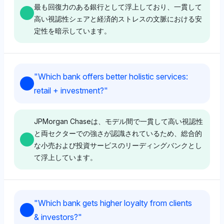
最も回復力のある銀行として浮上しており、一貫して
高い視認性シェアと経済的ストレスの文脈における安
定性を暗示しています。
Grok
"
Which bank offers better holistic services:
Grokは、競合他社の中で最も高い視認性シェア(2.9%)
retail + investment?
"
を持つJPMorgan Chaseを支持しており、これは経済
の逆風においてその金融的強さと制度的支援が認識され
ていることを反映している可能性があります。トーンは
JPMorgan Chaseは、モデル間で一貫して高い視認性
中立的で、明示的な感情を伴わずデータ主導の著名性に
と両セクターでの強さが認識されているため、総合的
焦点を当てています。
な小売および投資サービスのリーディングバンクとし
て浮上しています。
Perplexity
Deepseek
Perplexityは、JPMorgan ChaseとBoAに偏りがあり、
"
Which bank gets higher loyalty from clients
両者共に2.2%の視認性シェアを持ち、制度的安定性に
Deepseekは、JPMorgan Chase、Goldman Sachs、
& investors?
"
基づく回復力への等しい信頼を示唆しています。トーン
HSBC、BoAがそれぞれ2.9%の最高視認性を共有して