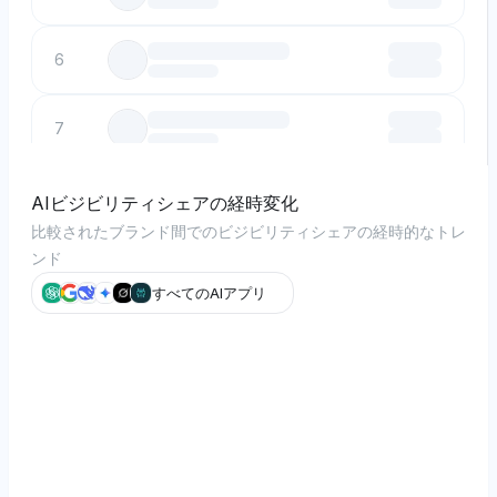
6
7
8
AIビジビリティシェアの経時変化
比較されたブランド間でのビジビリティシェアの経時的なトレ
ンド
9
すべてのAIアプリ
10