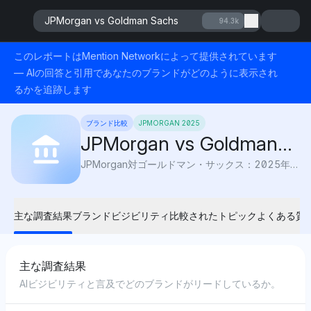
JPMorgan vs Goldman Sachs
94.3k
このレポートはMention Networkによって提供されています
— AIの回答と引用であなたのブランドがどのように表示され
るかを追跡します
ブランド比較
JPMORGAN 2025
JPMorgan vs Goldman
Sachs
JPMorgan対ゴールドマン・サックス：2025年にAIの言及、収益性、リスク、ブランド力でどちらのウォールストリートの強者が高評価を得るのか？
主な調査結果
ブランドビジビリティ
比較されたトピック
よくある質
主な調査結果
AIビジビリティと言及でどのブランドがリードしているか。