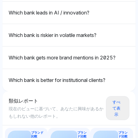
ップに位置づけ、BoA、Chase、Wells Fargo、
Perplexity
Charles Schwabが1.8%で続き、包括的なサービスカ
Chatgpt
Geminiは、Goldman SachsとJPMorgan Chaseの視認
Which bank leads in AI / innovation?
Perplexityは明確な好みを示さず、Goldman Sachsと
バレッジに対して中立からポジティブなトーンを示して
性をそれぞれ2.9%と示しており、明確な好みは示され
ChatGPTは、JPMorgan Chase（6.8%）とGoldman
JPMorgan Chaseの両者に2.9%の等しい視認性シェア
います。小売および投資スペースでの採用パターンに焦
ていませんが、制度的文脈におけるバランスの取れた忠
Sachs（6.5%）を強く支持し、最も高い視認性シェア
を割り当てており、AIに関する議論におけるバランスの
点を当てています。
誠の認識を暗示しています。トーンは中立的で、投資家
を持ち、重大な金融イベントやスキャンダルへの関与に
取れた認識を示唆しています。トーンは中立的で、公平
Which bank is riskier in volatile markets?
の感情に関連する視認性指標に純粋に焦点を当てていま
起因し、見出しを支配しています。トーンは中立だが自
なデータ駆動型の視点を反映しています。
す。
信に溢れ、規模と影響力により業界の論争におけるメデ
ィアの議論の中心として両行を描写しています。
Which bank gets more brand mentions in 2025?
Gemini
Deepseek
Geminiは、Goldman SachsとJPMorgan Chaseの両者
Gemini
Deepseekは、Goldman Sachsの1.4%に対して2.5%
Which bank is better for institutional clients?
にそれぞれ3.6%の視認性シェアを認識しており、
の視認性シェアでJPMorgan Chaseを支持しており、
Geminiは、Goldman Sachs（3.2%）をWells Fargo、
Goldman SachsはMarcusによる1.1%の小幅なブース
より高い忠誠心の認識があり、これはおそらく強い小売
Deutsche Bank、JPMorgan Chase（すべて2.9%）と
トを得ています。トーンは中立的で、直接的な視認性指
類似レポート
および制度的エコシステムに関連しています。トーンは
すべ
共に支持し、その制度的意義によるスキャンダルのメデ
標に集中しています。これは、制度的認識におけるAIの
て表
現在のビューに基づいて、あなたに興味があるか
中立的で、比較の存在に焦点を当ててデータに基づいて
ィア報道における再発見の存在を強調しています。トー
関連性の平等性を示唆しています。
示
もしれない他のレポート。
います。
ンは中立で、メディアの注目の代理として視認性に焦点
を当てており、これらの銀行が金融危機の際に頻繁にス
ポットライトを当てられることを示唆しています。
ブランド
ブラン
ブラン
Grok
比較
ド比較
ド比較