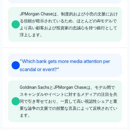
は中立的で、重要なバイアスなくバランスの取れた表現
おり、どのブランドも支配的ではないバランスの取れた
を強調しています。
認識を示しています。トーンは中立的で、ホリスティッ
JPMorgan Chaseは、制度的および小売の文脈におけ
クサービスの質に対する明示的なバイアスなしに視認性
る信頼が暗示されているため、ほとんどのAIモデルで
に焦点を当てています。
より高い顧客および投資家の忠誠心を持つ銀行として
Gemini
浮上します。
Geminiは、最高の視認性シェア(3.2%)を持つ
Chatgpt
JPMorgan Chaseを優先しており、これは逆境を乗り
越える能力が堅牢な資本準備によって強く認識されてい
Chatgpt
ChatGPTは、6.1%の視認性シェアを持つCitiを支持
"
Which bank gets more media attention per
ることを示しています。トーンはポジティブで、マーケ
し、その後Charles Schwabが5.8%、Goldman Sachs
ChatGPTは、Goldman SachsとJPMorgan Chaseの視
scandal or event?
"
ットポジションに対する信頼と一致しています。
が5%となり、小売及び投資の広範な存在に対するCiti
認性を6.1%で同等に示しており、明確な偏りは示され
へのポジティブなトーンを示唆しています。モデルは、
ていませんが、高いシェアはクライアントと投資家の間
ホリスティックサービスにおけるCitiのエコシステムの
で双方への強い認識と暗示された忠誠を示唆していま
Goldman SachsとJPMorgan Chaseは、モデル間で
Deepseek
強さを強調しています。
す。トーンは中立的で、明示的な感情を伴わない視認性
スキャンダルやイベントに対するメディアの注目を共
データに焦点を当てています。
同で引き寄せており、一貫して高い視認性シェアと重
Deepseekは、JPMorgan ChaseとGoldman Sachsを
要な論争の文脈での頻繁な言及によって反映されてい
支持しており、両者ともに2.2%の視認性を持ってお
Gemini
ます。
り、おそらく逆風に対するバッファとしてのグローバル
な存在感と多様化された運営によるものです。トーンは
Perplexity
Geminiは、Fidelity、Charles Schwab、BoAがそれぞ
中立で、明示的な回復力の主張よりもスケールに焦点を