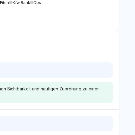
Fitch
Kfw Bank
Dbs
hen Sichtbarkeit und häufigen Zuordnung zu einer
Gemini
iert die KfW Bank
Gemini tendiert zu Santander,