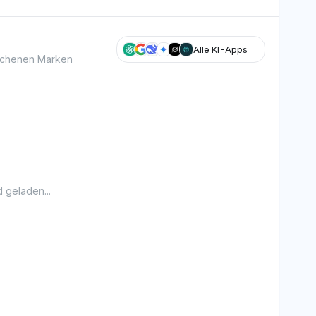
Alle KI-Apps
glichenen Marken
 geladen...