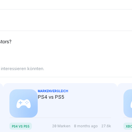
er
und zeigt keine klare
in die Posit
 neutral und
Bevorzugung, sondern
Banken wide
betont etablierte Namen über
eit,
kleinere Banken.
h die großen
stors?
 interessieren könnten.
MARKENVERGLEICH
PS4 vs PS5
20 Marken
8 months ago
27.6k
PS4 VS PS5
XBO