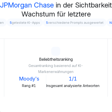
JPMorgan Chase
in der Sichtbarkeit
Wachstum für letztere
gen
5
getestete KI-Apps
5
verschiedene Prompts ausgewertet
N
Beliebtheitsranking
Gesamtranking basierend auf KI-
Markenerwähnungen
Moody's
1/1
Rang #1
Insgesamt analysierte Antworten
.