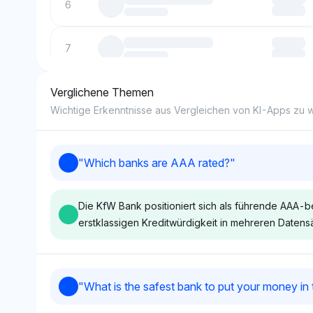
6
7
Verglichene Themen
8
Wichtige Erkenntnisse aus Vergleichen von KI-Apps zu
9
"
Which banks are AAA rated?
"
10
Die KfW Bank positioniert sich als führende AAA-
erstklassigen Kreditwürdigkeit in mehreren Datens
Perplexity
Deepseek
"
What is the safest bank to put your money in
Perplexity hebt die KfW
Deepseek hebt d