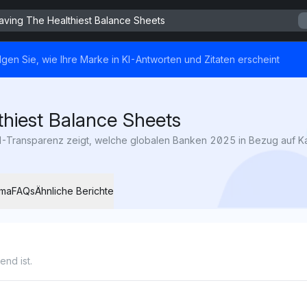
aving The Healthiest Balance Sheets
lgen Sie, wie Ihre Marke in KI-Antworten und Zitaten erscheint
hiest Balance Sheets
ema
FAQs
Ähnliche Berichte
nd ist.