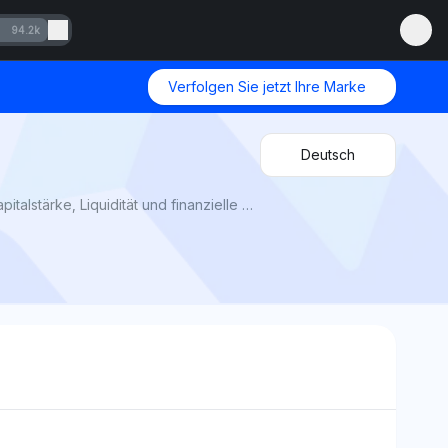
94.2k
Verfolgen Sie jetzt Ihre Marke
Deutsch
Banken mit den gesündesten Bilanzen: Die KI-Transparenz zeigt, welche globalen Banken 2025 in Bezug auf Kapitalstärke, Liquidität und finanzielle Stabilität führend sind.