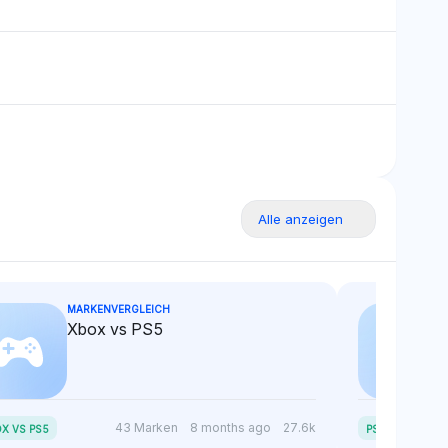
ionen dieser
ist positiv und spiegelt eine
r.
wohlwollende Sicht auf die
robusten Ökosysteme dieser
Banken wider.
Alle anzeigen
MARKENVERGLEICH
Xbox vs PS5
P
S5 SLIM VS PS5
43 Marken
8 months ago
27.6k
X VS PS5