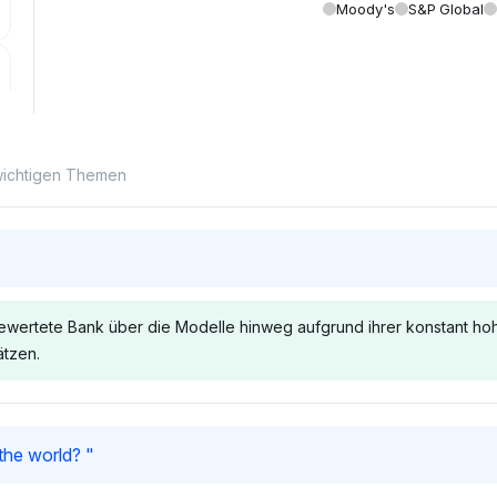
Moody's
S&p Global
 wichtigen Themen
bewertete Bank über die Modelle hinweg aufgrund ihrer konstant ho
ätzen.
Chatgpt
Grok
 the world?
"
ie KfW Bank
ChatGPT bevorzugt die KfW
Grok prioris