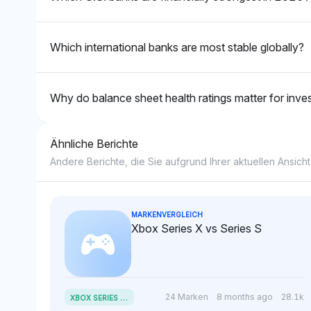
positiv und konzentriert sich
verbunden ist. D
auf DBS's Prominenz in
Sentiment-Ton ist
Diskussionen über finanzielle
fehlt explizite
Which international banks are most stable globally?
Stabilität.
Voreingenommenh
priorisiert jedoc
Akteure.
Why do balance sheet health ratings matter for inve
Ähnliche Berichte
Andere Berichte, die Sie aufgrund Ihrer aktuellen Ansicht
MARKENVERGLEICH
Xbox Series X vs Series S
X
BOX SERIES X VS SERIES S
24 Marken
8 months ago
28.1k