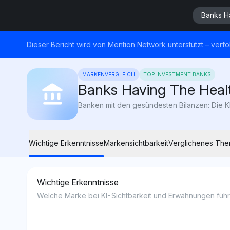
Banks H
Dieser Bericht wird von Mention Network unterstützt – verfo
MARKENVERGLEICH
TOP INVESTMENT BANKS
Banks Having The Healt
Wichtige Erkenntnisse
Markensichtbarkeit
Verglichenes Th
Wichtige Erkenntnisse
Welche Marke bei KI-Sichtbarkeit und Erwähnungen führe