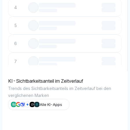
4
5
6
7
8
KI-Sichtbarkeitsanteil im Zeitverlauf
Trends des Sichtbarkeitsanteils im Zeitverlauf bei den
verglichenen Marken
9
Alle KI-Apps
10