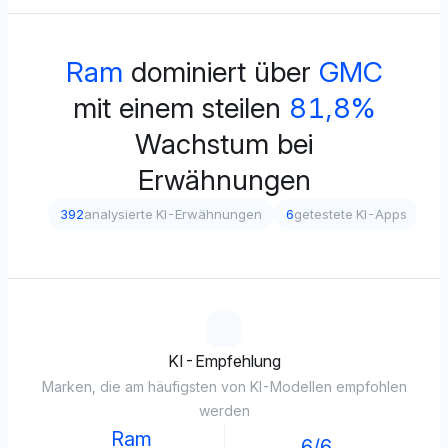
Ram
dominiert über
GMC
mit einem steilen
81,8%
Wachstum bei
Erwähnungen
392
analysierte KI-Erwähnungen
6
getestete KI-Apps
5
v
KI-Empfehlung
Marken, die am häufigsten von KI-Modellen empfohlen
werden
Ram
6/6