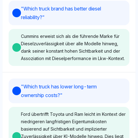
"
Which truck brand has better diesel
reliability?
"
Cummins erweist sich als die führende Marke für
Dieselzuverlässigkeit über alle Modelle hinweg,
dank seiner konstant hohen Sichtbarkeit und der
Assoziation mit Dieselperformance im Lkw-Kontext.
Gemini
"
Which truck has lower long-term
Gemini zeigt eine gleiche Sichtbarkeit für Ford, Ram
ownership costs?
"
und Cummins mit 3,6%, was auf keinen klaren
Favoriten hindeutet, aber Cummins wird für seine
Expertise bei Dieselmotoren hervorgehoben. Der
Ford übertrifft Toyota und Ram leicht im Kontext der
Stimmungston ist neutral und konzentriert sich auf
niedrigeren langfristigen Eigentumskosten
eine ausgewogene Darstellung ohne starke
basierend auf Sichtbarkeit und implizierter
Voreingenommenheit.
Zuverlässigkeit über KI-Modelle hinweg. Dies liegt